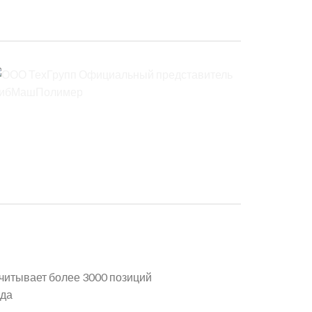
ООО ТехГрупп Официальный представитель
СибМашПолимер
читывает более 3000 позиций
ада