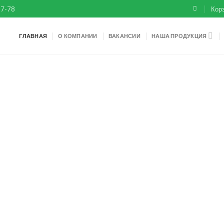
67-78
Корз
ГЛАВНАЯ
О КОМПАНИИ
ВАКАНСИИ
НАША ПРОДУКЦИЯ
ОЕ ОБОРУДОВАНИЕ,
 И ПЛАСТИНЫ,
КОНВЕЙЕРОВ
Й РОССИИ
ирай, выбирай и заказывай…
ТОВАРОВ