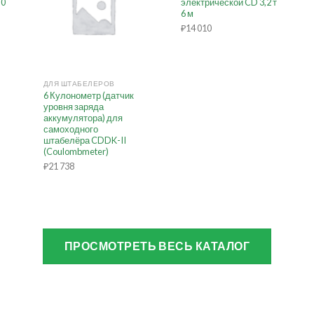
,0
электрической CD 3,2 т
6 м
₽
14 010
+
ДЛЯ ШТАБЕЛЕРОВ
6 Кулонометр (датчик
уровня заряда
аккумулятора) для
самоходного
штабелёра CDDK-II
(Coulombmeter)
₽
21 738
ПРОСМОТРЕТЬ ВЕСЬ КАТАЛОГ