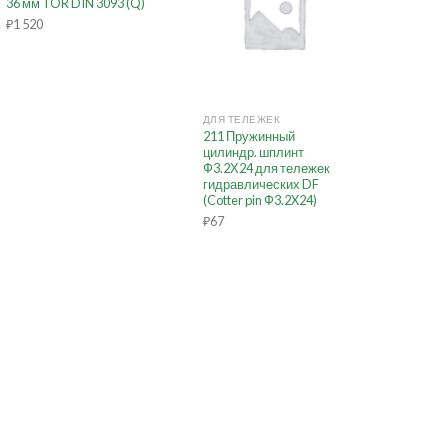
36 мм TOR DIN 3093 (Q)
₽
1 520
+
+
ДЛЯ ТЕЛЕЖЕК
211 Пружинный
Таль эл
цилиндр. шплинт
TOR ТЭК 
Ф3.2Х24 для тележек
50 м (се
гидравлических DF
₽
628 15
(Cotter pin Ф3.2X24)
₽
67