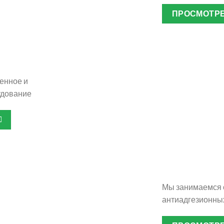
ПРОСМОТРЕ
Гру
о
венное и
удование
ные
Мы занимаемся 
антиадгезионны
Пр