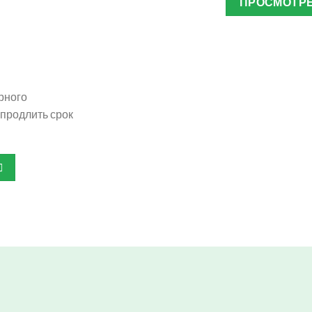
ПРОСМОТРЕ
рного
продлить срок