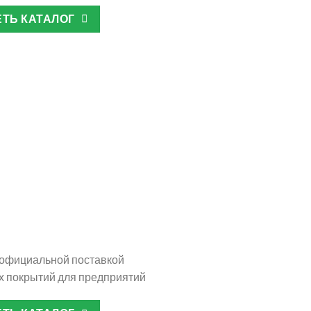
ТЬ КАТАЛОГ
зоподъемное
брудование
официальной поставкой
х покрытий для предприятий
омышленные