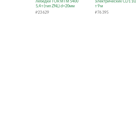
лебёдки TOR МТМ 5400
электрических CD1 10
5,4 т (тип ZNL) d=20мм
т 9 м
₽
23 629
₽
76 395