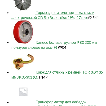
Тормоз двигателя подъёма к тали
электрической CD 5т (Brake disc 29*ф27cm)
₽
2 541
Колесо большегрузное P 80 200 мм
полиуретановое на ось (F)
₽
904
Крюк для стяжных ремней TOR 3,0 т 35
мм JK35301 (Q)
₽
147
Трансформатор для лебедок