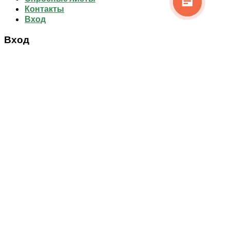
Контакты
Вход
Вход
Имя пользователя или Email
*
Пароль
*
Запомнить меня
Войти
Забыли свой пароль?
Регистрация
Email
*
A password will be sent to your email address.
Your personal data will be used to support your experience
throughout this website, to manage access to your account, and
for other purposes described in our
политика
конфиденциальности
.