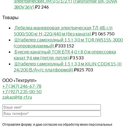
электрических JM 0,5/1/2 т (Transformer BK-50VA
380V36V)
₽
2 246
Товары
Лебедка маневровая электрическая ТЛ-8Б г/п
5000/500 кг Н-220/440 м (без каната)
₽
1 065 750
Штабелер самоходный 1,5 т 3,0 м TOR IWS15S-3000
(сопровождаемый)
₽
333 152
Буксир канатный TOR БТК 4,0 т 8,0 м опрессовка
канат 9,6 мм (петля-петля)
₽
3 533
Штабелер самоходный 1,5 т 3,3 м XILIN CDDK15-III
24/200 В/Ач (с платформой)
₽
825 703
ООО «Техгрупп»
+7 (347) 246-67-78
+7 (927) 235-00-50
zakaz@tg-rf.ru
Отправляя форму, я даю согласие на обработку моих персональных