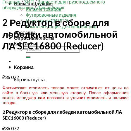
Главная
/
ЗИП
/
Запчасти для грузоподъемного
Наша продукция
оборудования
/
Для лебедок
Каталог товаров
Футеровочные изделия
2 Редуктор в сборе для
Изделия из СВМПЭ
Комплектующие для конвейеров
лебедки автомобильной
Доставка
Опросные листы
ЛА SEC16800 (Reducer)
Контакты
Искать:
Корзина
₽
36 072
Корзина пуста.
Фактическая стоимость товара может отличаться от цены на
сайте в большую или меньшую сторону. После оформления
заказа менеджер вам позвонит и уточнит стоимость и наличие
товара.
2 Редуктор в сборе для лебедки автомобильной ЛА
SEC16800 (Reducer)
₽
36 072