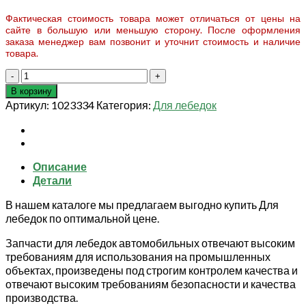
Фактическая стоимость товара может отличаться от цены на
сайте в большую или меньшую сторону. После оформления
заказа менеджер вам позвонит и уточнит стоимость и наличие
товара.
Количество
товара
В корзину
2
Артикул:
1023334
Категория:
Для лебедок
Редуктор
в
сборе
для
Описание
лебедки
Детали
автомобильной
ЛА
В нашем каталоге мы предлагаем выгодно купить Для
SEC16800
лебедок по оптимальной цене.
(Reducer)
Запчасти для лебедок автомобильных отвечают высоким
требованиям для использования на промышленных
объектах, произведены под строгим контролем качества и
отвечают высоким требованиям безопасности и качества
производства.