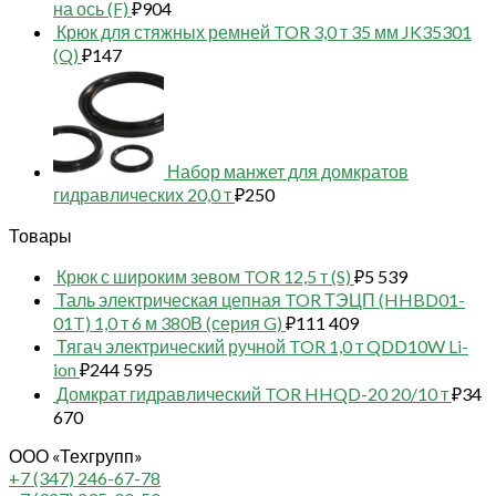
на ось (F)
₽
904
Крюк для стяжных ремней TOR 3,0 т 35 мм JK35301
(Q)
₽
147
Набор манжет для домкратов
гидравлических 20,0 т
₽
250
Товары
Крюк с широким зевом TOR 12,5 т (S)
₽
5 539
Таль электрическая цепная TOR ТЭЦП (HHBD01-
01T) 1,0 т 6 м 380В (серия G)
₽
111 409
Тягач электрический ручной TOR 1,0 т QDD10W Li-
ion
₽
244 595
Домкрат гидравлический TOR HHQD-20 20/10 т
₽
34
670
ООО «Техгрупп»
+7 (347) 246-67-78