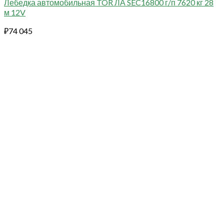
Лебедка автомобильная TOR ЛА SEC16800 г/п 7620 кг 28
м 12V
₽
74 045