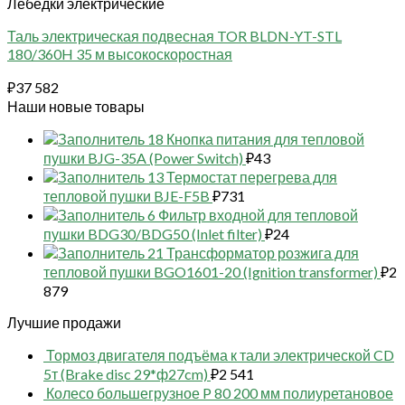
Лебедки электрические
Таль электрическая подвесная TOR BLDN-YT-STL
180/360H 35 м высокоскоростная
₽
37 582
Наши новые товары
18 Кнопка питания для тепловой
пушки BJG-35A (Power Switch)
₽
43
13 Термостат перегрева для
тепловой пушки BJE-F5B
₽
731
6 Фильтр входной для тепловой
пушки BDG30/BDG50 (Inlet filter)
₽
24
21 Трансформатор розжига для
тепловой пушки BGO1601-20 (Ignition transformer)
₽
2
879
Лучшие продажи
Тормоз двигателя подъёма к тали электрической CD
5т (Brake disc 29*ф27cm)
₽
2 541
Колесо большегрузное P 80 200 мм полиуретановое