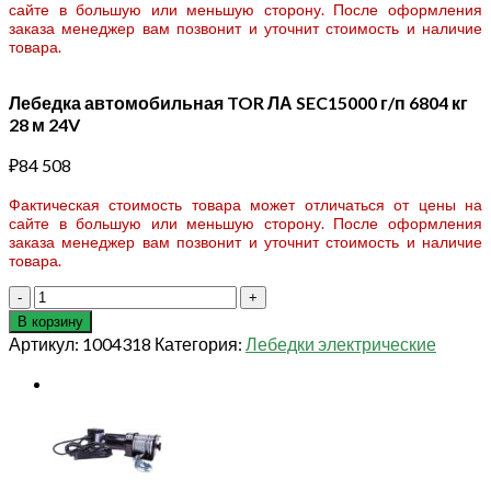
сайте в большую или меньшую сторону. После оформления
заказа менеджер вам позвонит и уточнит стоимость и наличие
товара.
Лебедка автомобильная TOR ЛА SEC15000 г/п 6804 кг
28 м 24V
₽
84 508
Фактическая стоимость товара может отличаться от цены на
сайте в большую или меньшую сторону. После оформления
заказа менеджер вам позвонит и уточнит стоимость и наличие
товара.
Количество
товара
В корзину
Лебедка
Артикул:
1004318
Категория:
Лебедки электрические
автомобильная
TOR
ЛА
SEC15000
г/
п
6804