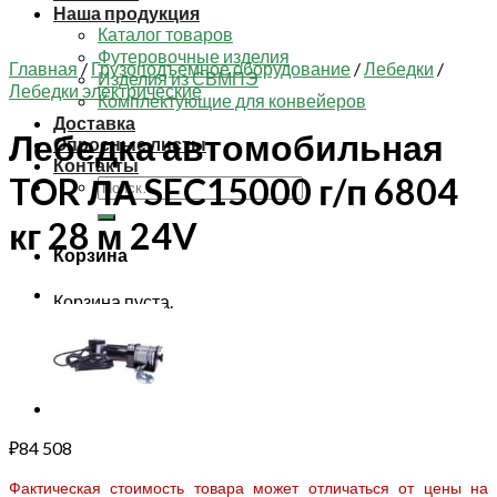
Наша продукция
Каталог товаров
Футеровочные изделия
Главная
/
Грузоподъемное оборудование
/
Лебедки
/
Изделия из СВМПЭ
Лебедки электрические
Комплектующие для конвейеров
Доставка
Лебедка автомобильная
Опросные листы
Контакты
TOR ЛА SEC15000 г/п 6804
Искать:
кг 28 м 24V
Корзина
Корзина пуста.
₽
84 508
Фактическая стоимость товара может отличаться от цены на