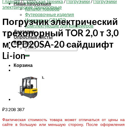
Главная
/
Складская техника
/
Погрузчики
/
Погрузчики
Наша продукция
электрические трехопорные
Каталог товаров
Футеровочные изделия
Погрузчик электрический
Изделия из СВМПЭ
Комплектующие для конвейеров
трехопорный TOR 2,0 т 3,0
Доставка
Опросные листы
м CPD20SA-20 сайдшифт
Контакты
Искать:
Li-ion
Корзина
Корзина пуста.
₽
3 208 387
Фактическая стоимость товара может отличаться от цены на
сайте в большую или меньшую сторону. После оформления