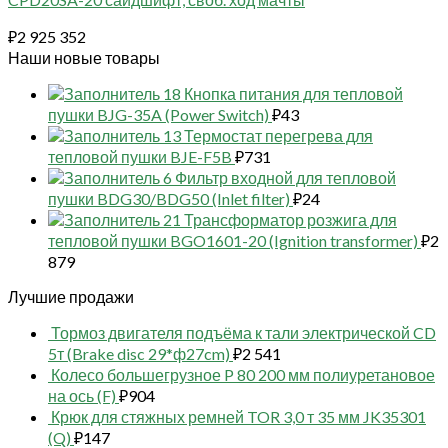
₽
2 925 352
Наши новые товары
18 Кнопка питания для тепловой
пушки BJG-35A (Power Switch)
₽
43
13 Термостат перегрева для
тепловой пушки BJE-F5B
₽
731
6 Фильтр входной для тепловой
пушки BDG30/BDG50 (Inlet filter)
₽
24
21 Трансформатор розжига для
тепловой пушки BGO1601-20 (Ignition transformer)
₽
2
879
Лучшие продажи
Тормоз двигателя подъёма к тали электрической CD
5т (Brake disc 29*ф27cm)
₽
2 541
Колесо большегрузное P 80 200 мм полиуретановое
на ось (F)
₽
904
Крюк для стяжных ремней TOR 3,0 т 35 мм JK35301
(Q)
₽
147