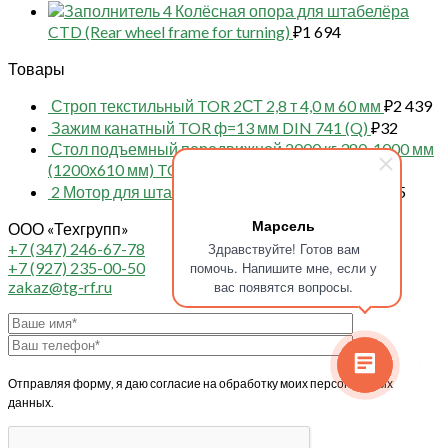
4 Колёсная опора для штабелёра
CTD (Rear wheel frame for turning)
₽
1 694
Товары
Строп текстильный TOR 2СТ 2,8 т 4,0 м 60 мм
₽
2 439
Зажим канатный TOR ф=13 мм DIN 741 (Q)
₽
32
Стол подъемный передвижной 2000 кг 380-1000 мм
(1200х610 мм) TOR PTD2000 (S)
₽
110 897
2 Мотор для штабелёра WS/IWS (Motor)
₽
24 155
Марсель
ООО «Техгрупп»
Здравствуйте! Готов вам
+7 (347) 246-67-78
помочь. Напишите мне, если у
+7 (927) 235-00-50
вас появятся вопросы.
zakaz@tg-rf.ru
Отправляя форму, я даю согласие на обработку моих персональных
данных.