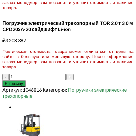
заказа менеджер вам позвонит и уточнит стоимость и наличие
товара.
Погрузчик электрический трехопорный TOR 2,0 т 3,0 м
CPD20SA-20 сайдшифт Li-ion
₽
3 208 387
Фактическая стоимость товара может отличаться от цены на
сайте в большую или меньшую сторону. После оформления
заказа менеджер вам позвонит и уточнит стоимость и наличие
товара.
Количество
товара
В корзину
Погрузчик
Артикул:
1046816
Категория:
Погрузчики электрические
электрический
трехопорные
трехопорный
TOR
2,0
т
3,0
м
CPD20SA-