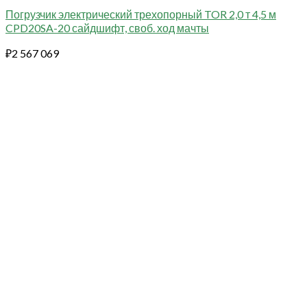
Погрузчик электрический трехопорный TOR 2,0 т 4,5 м
CPD20SA-20 сайдшифт, своб. ход мачты
₽
2 567 069