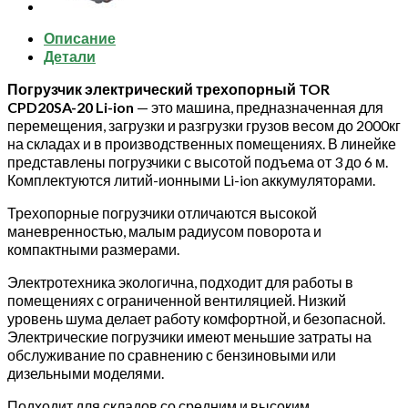
20
сайдшифт
Описание
Li-
Детали
ion
Погрузчик электрический трехопорный TOR
CPD20SA-20 Li-ion
— это машина, предназначенная для
перемещения, загрузки и разгрузки грузов весом до 2000кг
на складах и в производственных помещениях. В линейке
представлены погрузчики с высотой подъема от 3 до 6 м.
Комплектуются литий-ионными Li-ion аккумуляторами.
Трехопорные погрузчики отличаются высокой
маневренностью, малым радиусом поворота и
компактными размерами.
Электротехника экологична, подходит для работы в
помещениях с ограниченной вентиляцией. Низкий
уровень шума делает работу комфортной, и безопасной.
Электрические погрузчики имеют меньшие затраты на
обслуживание по сравнению с бензиновыми или
дизельными моделями.
Подходит для складов со средним и высоким