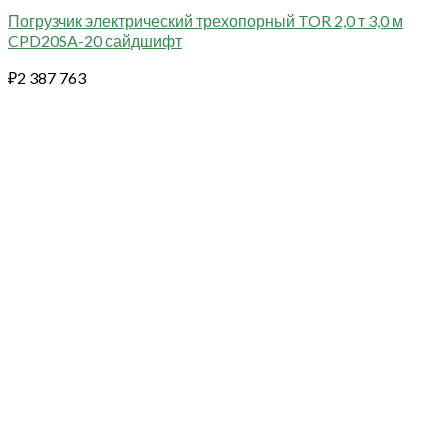
Погрузчик электрический трехопорный TOR 2,0 т 3,0 м
CPD20SA-20 сайдшифт
₽
2 387 763