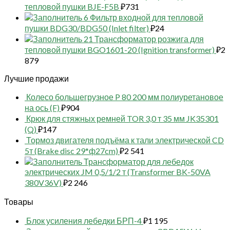
тепловой пушки BJE-F5B
₽
731
6 Фильтр входной для тепловой
пушки BDG30/BDG50 (Inlet filter)
₽
24
21 Трансформатор розжига для
тепловой пушки BGO1601-20 (Ignition transformer)
₽
2
879
Лучшие продажи
Колесо большегрузное P 80 200 мм полиуретановое
на ось (F)
₽
904
Крюк для стяжных ремней TOR 3,0 т 35 мм JK35301
(Q)
₽
147
Тормоз двигателя подъёма к тали электрической CD
5т (Brake disc 29*ф27cm)
₽
2 541
Трансформатор для лебедок
электрических JM 0,5/1/2 т (Transformer BK-50VA
380V36V)
₽
2 246
Товары
Блок усиления лебедки БРП-4
₽
1 195