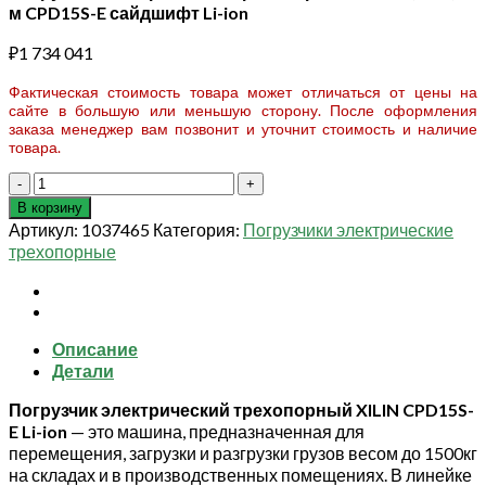
м CPD15S-E сайдшифт Li-ion
₽
1 734 041
Фактическая стоимость товара может отличаться от цены на
сайте в большую или меньшую сторону. После оформления
заказа менеджер вам позвонит и уточнит стоимость и наличие
товара.
Количество
товара
В корзину
Погрузчик
Артикул:
1037465
Категория:
Погрузчики электрические
электрический
трехопорные
трехопорный
XILIN
1,5
т
Описание
3,5
Детали
м
CPD15S-
Погрузчик электрический трехопорный XILIN CPD15S-
E
E Li-ion
— это машина, предназначенная для
сайдшифт
перемещения, загрузки и разгрузки грузов весом до 1500кг
Li-
на складах и в производственных помещениях. В линейке
ion