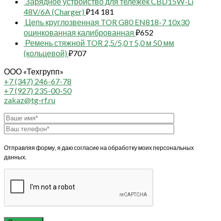
Зарядное устройство для тележек CBD15W-Li
48V/6A (Charger)
₽
14 181
Цепь круглозвенная TOR G80 EN818-7 10х30
оцинкованная калиброванная
₽
652
Ремень стяжной TOR 2,5/5,0 т 5,0 м 50 мм
(кольцевой)
₽
707
ООО «Техгрупп»
+7 (347) 246-67-78
+7 (927) 235-00-50
zakaz@tg-rf.ru
Отправляя форму, я даю согласие на обработку моих персональных
данных.