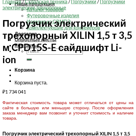
Главная
/
Складская техника
/
Погрузчики
/
Погрузчики
Наша продукция
электрические трехопорные
Каталог товаров
Футеровочные изделия
Погрузчик электрический
Изделия из СВМПЭ
Комплектующие для конвейеров
трехопорный XILIN 1,5 т 3,5
Доставка
Опросные листы
м CPD15S-E сайдшифт Li-
Контакты
Искать:
ion
Корзина
Корзина пуста.
₽
1 734 041
Фактическая стоимость товара может отличаться от цены на
сайте в большую или меньшую сторону. После оформления
заказа менеджер вам позвонит и уточнит стоимость и наличие
товара.
Погрузчик электрический трехопорный XILIN 1,5 т 3,5