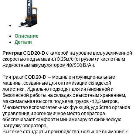
CQD20-
D
с
камерой
и
быстрым
Описание
подъемом
Детали
Ричтрак CQD20-D
с камерой на уровне вил, увеличенной
скоростью подъема вил 0,35м/с (с грузом) и кислотным
жидкостным аккумулятором 48/500 В/Ач.
Ричтраки
CQD20-D —
мощные и функциональные
машины, созданные для оптимизации складской
логистики. Идеально подходят для интенсивной и
безопасной работы на складах с высотным хранением,
максимальная высота подъема грузов -12,5 метров.
Множество вспомогательных функций, удобство органов
управления и эргономичное место оператора
обеспечивают комфорт и минимизируют физическую
нагрузку оператора.
Высокие стандарты производства, большое внимание к