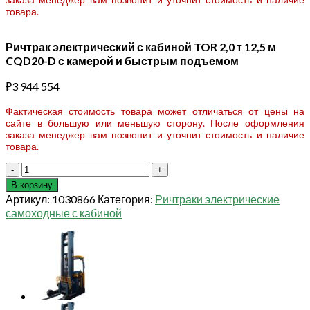
товара.
Ричтрак электрический с кабиной TOR 2,0 т 12,5 м
CQD20-D с камерой и быстрым подъемом
₽
3 944 554
Фактическая стоимость товара может отличаться от цены на
сайте в большую или меньшую сторону. После оформления
заказа менеджер вам позвонит и уточнит стоимость и наличие
товара.
Количество
товара
В корзину
Ричтрак
Артикул:
1030866
Категория:
Ричтраки электрические
электрический
самоходные с кабиной
с
кабиной
TOR
2,0
т
12,5
м