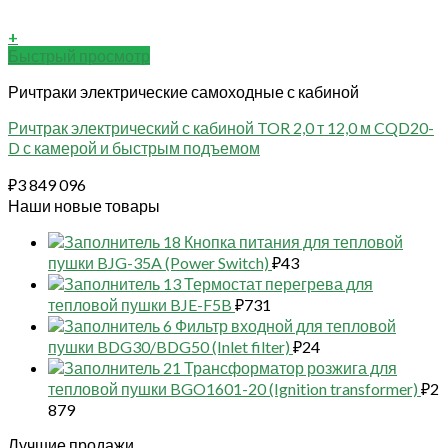
+
Быстрый просмотр
Ричтраки электрические самоходные с кабиной
Ричтрак электрический с кабиной TOR 2,0 т 12,0 м CQD20-
D с камерой и быстрым подъемом
₽
3 849 096
Наши новые товары
18 Кнопка питания для тепловой
пушки BJG-35A (Power Switch)
₽
43
13 Термостат перегрева для
тепловой пушки BJE-F5B
₽
731
6 Фильтр входной для тепловой
пушки BDG30/BDG50 (Inlet filter)
₽
24
21 Трансформатор розжига для
тепловой пушки BGO1601-20 (Ignition transformer)
₽
2
879
Лучшие продажи