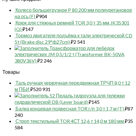
Колесо большегрузное P 80 200 мм полиуретановое
на ось (F)
₽
904
Крюк для стяжных ремней TOR 3,0 т 35 мм JK35301
(Q)
₽
147
Тормоз двигателя подъёма к тали электрической CD
5т (Brake disc 29*ф27cm)
₽
2 541
Трансформатор для лебедок
электрических JM 0,5/1/2 т (Transformer BK-50VA
380V36V)
₽
2 246
Товары
Таль ручная червячная передвижная ТРЧП 8,0 т 12
м ПБИ
₽
520 931
52 Педаль гидроузла для тележки
гидравлической DB (Lever board)
₽
145
Балка концевая подвесная TOR г/п 3,0 т 1,7 м (T)
₽
87
240
Строп текстильный TOR 4СТ 12,6 т 14,0 м 180 мм
₽
35
584