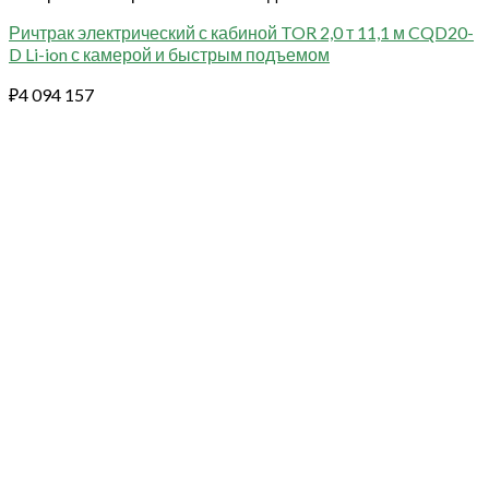
Ричтрак электрический с кабиной TOR 2,0 т 11,1 м CQD20-
D Li-ion с камерой и быстрым подъемом
₽
4 094 157