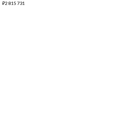
₽
2 815 731