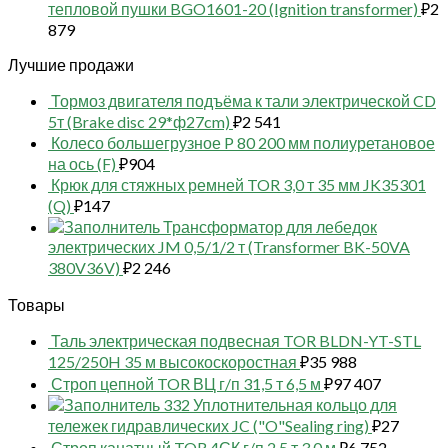
тепловой пушки BGO1601-20 (Ignition transformer)
₽
2
879
Лучшие продажи
Тормоз двигателя подъёма к тали электрической CD
5т (Brake disc 29*ф27cm)
₽
2 541
Колесо большегрузное P 80 200 мм полиуретановое
на ось (F)
₽
904
Крюк для стяжных ремней TOR 3,0 т 35 мм JK35301
(Q)
₽
147
Трансформатор для лебедок
электрических JM 0,5/1/2 т (Transformer BK-50VA
380V36V)
₽
2 246
Товары
Таль электрическая подвесная TOR BLDN-YT-STL
125/250H 35 м высокоскоростная
₽
35 988
Строп цепной TOR ВЦ г/п 31,5 т 6,5 м
₽
97 407
332 Уплотнительная кольцо для
тележек гидравлических JC ("O"Sealing ring)
₽
27
Строп канатный TOR 4СК г/п 2,5 т 3,0 м
₽
6 752