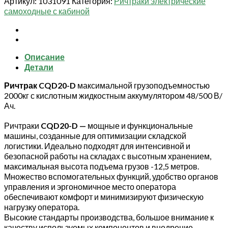
Артикул:
1031091
Категория:
Ричтраки электрические
электрический
самоходные с кабиной
с
кабиной
XILIN
2,0
Описание
т
Детали
11,1
м
Ричтрак CQD20-D
максимальной грузоподъемностью
CQD20-
2000кг с кислотным жидкостным аккумулятором 48/500 В/
D
Ач.
с
камерой
Ричтраки
CQD20-D —
мощные и функциональные
и
машины, созданные для оптимизации складской
быстрым
логистики. Идеально подходят для интенсивной и
подъемом
безопасной работы на складах с высотным хранением,
максимальная высота подъема грузов -12,5 метров.
Множество вспомогательных функций, удобство органов
управления и эргономичное место оператора
обеспечивают комфорт и минимизируют физическую
нагрузку оператора.
Высокие стандарты производства, большое внимание к
качеству используемых компонентов и внедрение