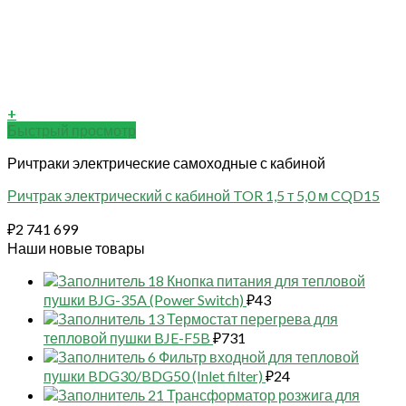
+
Быстрый просмотр
Ричтраки электрические самоходные с кабиной
Ричтрак электрический с кабиной TOR 1,5 т 5,0 м CQD15
₽
2 741 699
Наши новые товары
18 Кнопка питания для тепловой
пушки BJG-35A (Power Switch)
₽
43
13 Термостат перегрева для
тепловой пушки BJE-F5B
₽
731
6 Фильтр входной для тепловой
пушки BDG30/BDG50 (Inlet filter)
₽
24
21 Трансформатор розжига для