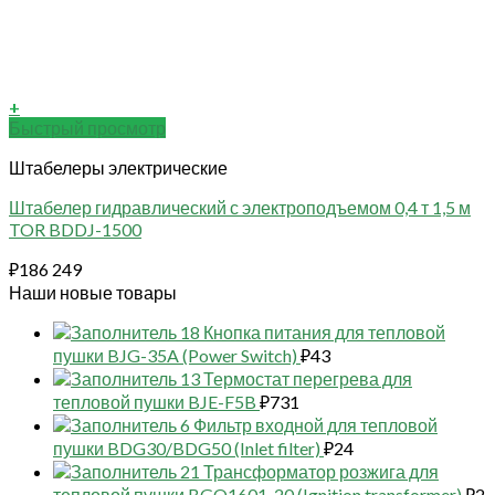
+
Быстрый просмотр
Штабелеры электрические
Штабелер гидравлический с электроподъемом 0,4 т 1,5 м
TOR BDDJ-1500
₽
186 249
Наши новые товары
18 Кнопка питания для тепловой
пушки BJG-35A (Power Switch)
₽
43
13 Термостат перегрева для
тепловой пушки BJE-F5B
₽
731
6 Фильтр входной для тепловой
пушки BDG30/BDG50 (Inlet filter)
₽
24
21 Трансформатор розжига для
тепловой пушки BGO1601-20 (Ignition transformer)
₽
2