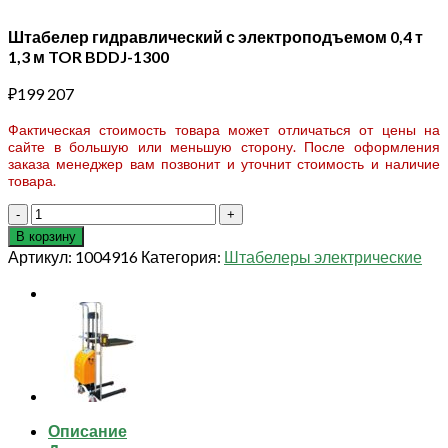
Штабелер гидравлический с электроподъемом 0,4 т
1,3 м TOR BDDJ-1300
₽
199 207
Фактическая стоимость товара может отличаться от цены на
сайте в большую или меньшую сторону. После оформления
заказа менеджер вам позвонит и уточнит стоимость и наличие
товара.
Количество
товара
В корзину
Штабелер
Артикул:
1004916
Категория:
Штабелеры электрические
гидравлический
с
электроподъемом
0,4
т
1,3
м
TOR
BDDJ-
Описание
1300