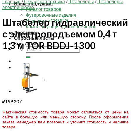
Главная
/
Складская техника
/
Штабелеры
/
Штабелеры
Наша продукция
электрические
Каталог товаров
Футеровочные изделия
Штабелер гидравлический
Изделия из СВМПЭ
Комплектующие для конвейеров
с электроподъемом 0,4 т
Доставка
Опросные листы
1,3 м TOR BDDJ-1300
Контакты
Искать:
Корзина
Корзина пуста.
₽
199 207
Фактическая стоимость товара может отличаться от цены на
сайте в большую или меньшую сторону. После оформления
заказа менеджер вам позвонит и уточнит стоимость и наличие
товара.