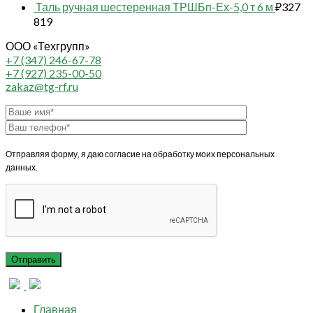
Таль ручная шестеренная ТРШБп-Ех-5,0 т 6 м
₽
327
819
ООО «Техгрупп»
+7 (347) 246-67-78
+7 (927) 235-00-50
zakaz@tg-rf.ru
Отправляя форму, я даю согласие на обработку моих персональных
данных.
Главная