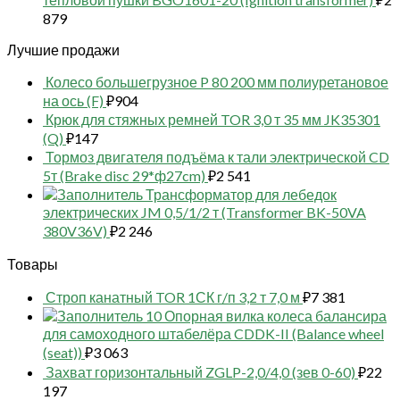
879
Лучшие продажи
Колесо большегрузное P 80 200 мм полиуретановое
на ось (F)
₽
904
Крюк для стяжных ремней TOR 3,0 т 35 мм JK35301
(Q)
₽
147
Тормоз двигателя подъёма к тали электрической CD
5т (Brake disc 29*ф27cm)
₽
2 541
Трансформатор для лебедок
электрических JM 0,5/1/2 т (Transformer BK-50VA
380V36V)
₽
2 246
Товары
Строп канатный TOR 1СК г/п 3,2 т 7,0 м
₽
7 381
10 Опорная вилка колеса балансира
для самоходного штабелёра CDDK-II (Balance wheel
(seat))
₽
3 063
Захват горизонтальный ZGLP-2,0/4,0 (зев 0-60)
₽
22
197