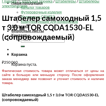
Главная
/
Складская техника
/
Штабелеры
/
Штабелеры
Наша продукция
электрические
Каталог товаров
Футеровочные изделия
Штабелер самоходный 1,5
Изделия из СВМПЭ
Комплектующие для конвейеров
т 3,0 м TOR CQDA1530-EL
Доставка
Опросные листы
(сопровождаемый)
Контакты
Искать:
Корзина
₽
250 060
Корзина пуста.
Фактическая стоимость товара может отличаться от цены на
сайте в большую или меньшую сторону. После оформления
заказа менеджер вам позвонит и уточнит стоимость и наличие
товара.
Штабелер самоходный 1,5 т 3,0 м TOR CQDA1530-EL
(сопровождаемый)