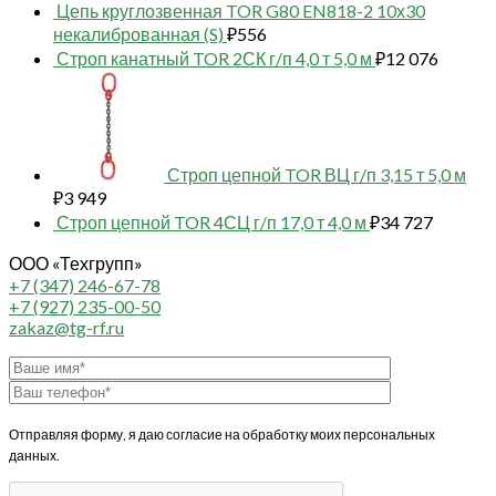
Цепь круглозвенная TOR G80 EN818-2 10х30
некалиброванная (S)
₽
556
Строп канатный TOR 2СК г/п 4,0 т 5,0 м
₽
12 076
Строп цепной TOR ВЦ г/п 3,15 т 5,0 м
₽
3 949
Строп цепной TOR 4СЦ г/п 17,0 т 4,0 м
₽
34 727
ООО «Техгрупп»
+7 (347) 246-67-78
+7 (927) 235-00-50
zakaz@tg-rf.ru
Отправляя форму, я даю согласие на обработку моих персональных
данных.