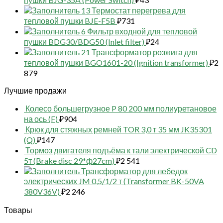
13 Термостат перегрева для
тепловой пушки BJE-F5B
₽
731
6 Фильтр входной для тепловой
пушки BDG30/BDG50 (Inlet filter)
₽
24
21 Трансформатор розжига для
тепловой пушки BGO1601-20 (Ignition transformer)
₽
2
879
Лучшие продажи
Колесо большегрузное P 80 200 мм полиуретановое
на ось (F)
₽
904
Крюк для стяжных ремней TOR 3,0 т 35 мм JK35301
(Q)
₽
147
Тормоз двигателя подъёма к тали электрической CD
5т (Brake disc 29*ф27cm)
₽
2 541
Трансформатор для лебедок
электрических JM 0,5/1/2 т (Transformer BK-50VA
380V36V)
₽
2 246
Товары