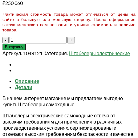
₽
250 060
Фактическая стоимость товара может отличаться от цены на
сайте в большую или меньшую сторону. После оформления
заказа менеджер вам позвонит и уточнит стоимость и наличие
товара.
Количество
товара
В корзину
Штабелер
Артикул:
1048121
Категория:
Штабелеры электрические
самоходный
1,5
т
3,0
Описание
м
Детали
TOR
CQDA1530-
В нашем интернет магазине мы предлагаем выгодно
EL
купить Штабелеры самоходные.
(сопровождаемый)
Штабелеры электрические самоходные отвечают
высоким требованиям для применения в различных
производственных условиях, сертифицированы и
отвечают высоким требованиям безопасности и качества