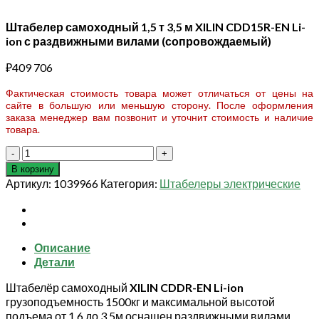
Штабелер самоходный 1,5 т 3,5 м XILIN CDD15R-EN Li-
ion с раздвижными вилами (сопровождаемый)
₽
409 706
Фактическая стоимость товара может отличаться от цены на
сайте в большую или меньшую сторону. После оформления
заказа менеджер вам позвонит и уточнит стоимость и наличие
товара.
Количество
товара
В корзину
Штабелер
Артикул:
1039966
Категория:
Штабелеры электрические
самоходный
1,5
т
3,5
Описание
м
Детали
XILIN
CDD15R-
Штабелёр самоходный
XILIN CDDR-EN
Li-ion
EN
грузоподъемность 1500кг и максимальной высотой
Li-
подъема от 1,6 до 3,5м оснащен раздвижными вилами
ion