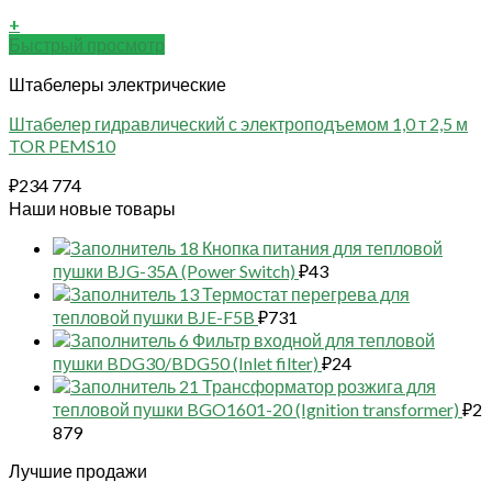
+
Быстрый просмотр
Штабелеры электрические
Штабелер гидравлический с электроподъемом 1,0 т 2,5 м
TOR PEMS10
₽
234 774
Наши новые товары
18 Кнопка питания для тепловой
пушки BJG-35A (Power Switch)
₽
43
13 Термостат перегрева для
тепловой пушки BJE-F5B
₽
731
6 Фильтр входной для тепловой
пушки BDG30/BDG50 (Inlet filter)
₽
24
21 Трансформатор розжига для
тепловой пушки BGO1601-20 (Ignition transformer)
₽
2
879
Лучшие продажи