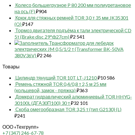
Колесо большегрузное P 80 200 мм полиуретановое
на ось (F)
₽
904
Крюк для стяжных ремней TOR 3,0 т 35 мм JK35301
(Q)
₽
147
Тормоз двигателя подъёма к тали электрической CD
5т (Brake disc 29*ф27cm)
₽
2 541
Трансформатор для лебедок
электрических JM 0,5/1/2 т (Transformer BK-50VA
380V36V)
₽
2 246
Товары
Цилиндр тянущий TOR 10T LT-J1210
₽
10 586
Ремень стяжной TOR 0,4/0,8 т 2,5 м 25 мм
(кольцевой, замок - пряжка)
₽
363
Домкрат гидравлический алюминиевый TOR HHYG-
30100L (ДГА30П100) 30 т
₽
32 101
Скоба омегообразная TOR 3,25 т (тип G2130) (L)
₽
241
ООО «Техгрупп»
+7 (347) 246-67-78