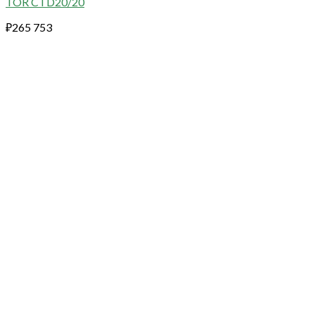
TOR CTD20/20
₽
265 753