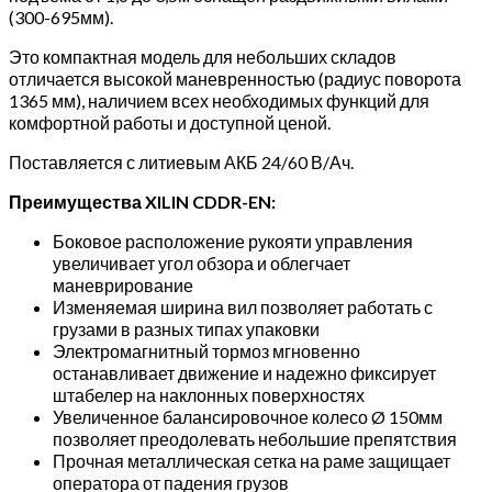
(300-695мм).
с
раздвижными
Это компактная модель для небольших складов
вилами
отличается высокой маневренностью (радиус поворота
(сопровождаемый)
1365 мм), наличием всех необходимых функций для
комфортной работы и доступной ценой.
Поставляется с литиевым АКБ 24/60 В/Ач.
Преимущества
XILIN CDDR-EN:
Боковое расположение рукояти управления
увеличивает угол обзора и облегчает
маневрирование
Изменяемая ширина вил позволяет работать с
грузами в разных типах упаковки
Электромагнитный тормоз мгновенно
останавливает движение и надежно фиксирует
штабелер на наклонных поверхностях
Увеличенное балансировочное колесо Ø 150мм
позволяет преодолевать небольшие препятствия
Прочная металлическая сетка на раме защищает
оператора от падения грузов