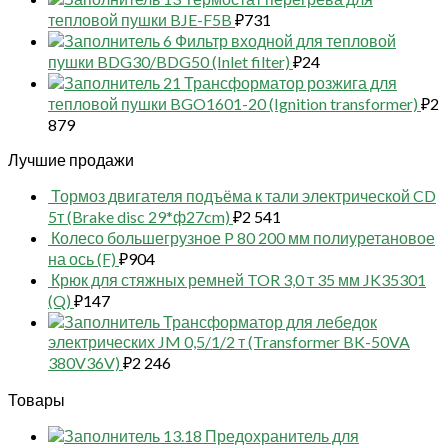
тепловой пушки BJE-F5B
₽
731
6 Фильтр входной для тепловой
пушки BDG30/BDG50 (Inlet filter)
₽
24
21 Трансформатор розжига для
тепловой пушки BGO1601-20 (Ignition transformer)
₽
2
879
Лучшие продажи
Тормоз двигателя подъёма к тали электрической CD
5т (Brake disc 29*ф27cm)
₽
2 541
Колесо большегрузное P 80 200 мм полиуретановое
на ось (F)
₽
904
Крюк для стяжных ремней TOR 3,0 т 35 мм JK35301
(Q)
₽
147
Трансформатор для лебедок
электрических JM 0,5/1/2 т (Transformer BK-50VA
380V36V)
₽
2 246
Товары
13.18 Предохранитель для