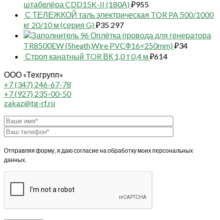
штабелёра CDD15K-II (180А)
₽
955
С ТЕЛЕЖКОЙ таль электрическая TOR PA 500/1000
кг 20/10 м (серия G)
₽
35 297
96 Оплётка провода для генератора
TR8500EW (Sheath,Wire PVCФ16×250mm)
₽
34
Строп канатный TOR ВК 1,0 т 0,4 м
₽
614
ООО «Техгрупп»
+7 (347) 246-67-78
+7 (927) 235-00-50
zakaz@tg-rf.ru
Отправляя форму, я даю согласие на обработку моих персональных
данных.