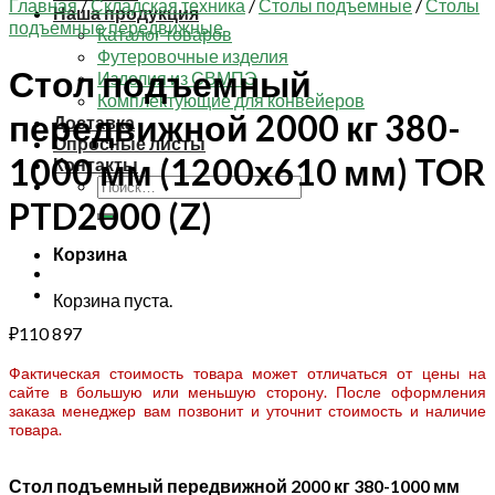
Главная
/
Складская техника
/
Столы подъемные
/
Столы
Наша продукция
подъемные передвижные
Каталог товаров
Футеровочные изделия
Стол подъемный
Изделия из СВМПЭ
Комплектующие для конвейеров
передвижной 2000 кг 380-
Доставка
Опросные листы
1000 мм (1200х610 мм) TOR
Контакты
Искать:
PTD2000 (Z)
Корзина
Корзина пуста.
₽
110 897
Фактическая стоимость товара может отличаться от цены на
сайте в большую или меньшую сторону. После оформления
заказа менеджер вам позвонит и уточнит стоимость и наличие
товара.
Стол подъемный передвижной 2000 кг 380-1000 мм