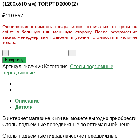
(1200х610 мм) TOR PTD2000 (Z)
₽
110 897
Фактическая стоимость товара может отличаться от цены на
сайте в большую или меньшую сторону. После оформления
заказа менеджер вам позвонит и уточнит стоимость и наличие
товара.
Количество
товара
В корзину
Стол
Артикул:
1025420
Категория:
Столы подъемные
подъемный
передвижные
передвижной
2000
кг
380-
Описание
1000
Детали
мм
(1200х610
В интернет магазине REM вы можете выгодно приобрести
мм)
Столы подъемные передвижные по оптимальной цене.
TOR
PTD2000
Столы подъемные гидравлические передвижные
(Z)