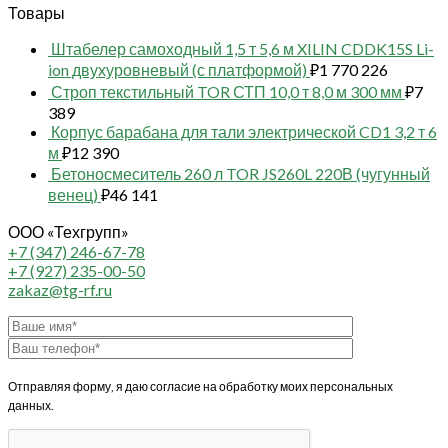
Товары
Штабелер самоходный 1,5 т 5,6 м XILIN CDDK15S Li-
ion двухуровневый (с платформой)
₽
1 770 226
Строп текстильный TOR СТП 10,0 т 8,0 м 300 мм
₽
7
389
Корпус барабана для тали электрической CD1 3,2 т 6
м
₽
12 390
Бетоносмеситель 260 л TOR JS260L 220В (чугунный
венец)
₽
46 141
ООО «Техгрупп»
+7 (347) 246-67-78
+7 (927) 235-00-50
zakaz@tg-rf.ru
Отправляя форму, я даю согласие на обработку моих персональных
данных.