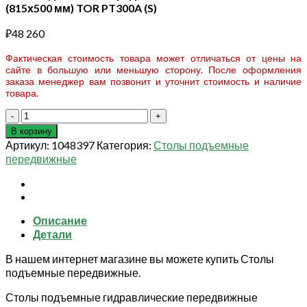
(815х500 мм) TOR PT300A (S)
₽
48 260
Фактическая стоимость товара может отличаться от цены на
сайте в большую или меньшую сторону. После оформления
заказа менеджер вам позвонит и уточнит стоимость и наличие
товара.
Количество
товара
В корзину
Стол
Артикул:
1048397
Категория:
Столы подъемные
подъемный
передвижные
передвижной
300
кг
280-
Описание
900
Детали
мм
(815х500
В нашем интернет магазине вы можете купить Столы
мм)
подъемные передвижные.
TOR
PT300A
Столы подъемные гидравлические передвижные
(S)