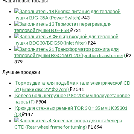
Наши новые товары
18 Кнопка питания для тепловой
пушки BJG-35A (Power Switch)
₽
43
13 Термостат перегрева для
тепловой пушки BJE-F5B
₽
731
6 Фильтр входной для тепловой
пушки BDG30/BDG50 (Inlet filter)
₽
24
21 Трансформатор розжига для
тепловой пушки BGO1601-20 (Ignition transformer)
₽
2
879
Лучшие продажи
Тормоз двигателя подъёма к тали электрической CD
5т (Brake disc 29*ф27cm)
₽
2 541
Колесо большегрузное P 80 200 мм полиуретановое
на ось (F)
₽
904
Крюк для стяжных ремней TOR 3,0 т 35 мм JK35301
(Q)
₽
147
4 Колёсная опора для штабелёра
CTD (Rear wheel frame for turning)
₽
1 694