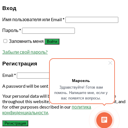
Вход
Имя пользователя или Email
*
Пароль
*
Запомнить меня
Войти
Забыли свой пароль?
Регистрация
Email
*
Марсель
A password will be sent to your email address.
Здравствуйте! Готов вам
помочь. Напишите мне, если у
Your personal data will be used to support your experience
вас появятся вопросы.
throughout this website, to manage access to your account, and
for other purposes described in our
политика
конфиденциальности
.
Регистрация