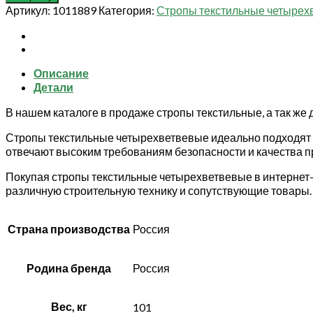
Строп
Артикул:
1011889
Категория:
Стропы текстильные четырех
текстильный
TOR
4СТ
16,8
Описание
т
Детали
14,0
м
В нашем каталоге в продаже стропы текстильные, а так же 
240
мм
Стропы текстильные четырехветвевые идеально подходят д
отвечают высоким требованиям безопасности и качества п
Покупая стропы текстильные четырехветвевые в интернет
различную строительную технику и сопутствующие товары.
Страна производства
Россия
Родина бренда
Россия
Вес, кг
101