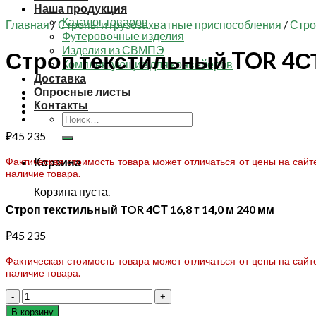
Наша продукция
Каталог товаров
Главная
/
Стропы и грузозахватные приспособления
/
Стро
Футеровочные изделия
Изделия из СВМПЭ
Строп текстильный TOR 4СТ 
Комплектующие для конвейеров
Доставка
Опросные листы
Контакты
Искать:
₽
45 235
Фактическая стоимость товара может отличаться от цены на сай
Корзина
наличие товара.
Корзина пуста.
Строп текстильный TOR 4СТ 16,8 т 14,0 м 240 мм
₽
45 235
Фактическая стоимость товара может отличаться от цены на сай
наличие товара.
Количество
товара
В корзину