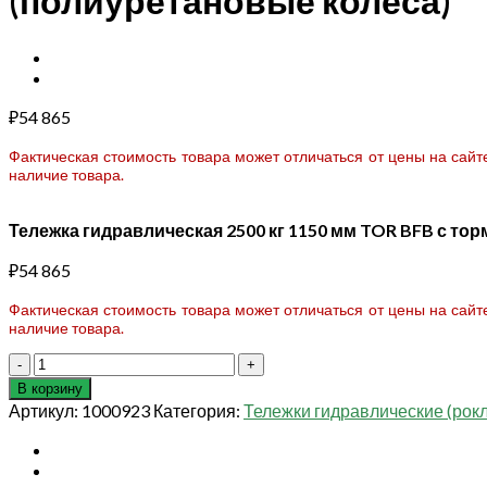
(полиуретановые колеса)
₽
54 865
Фактическая стоимость товара может отличаться от цены на сай
наличие товара.
Тележка гидравлическая 2500 кг 1150 мм TOR BFB с то
₽
54 865
Фактическая стоимость товара может отличаться от цены на сай
наличие товара.
Количество
товара
В корзину
Тележка
Артикул:
1000923
Категория:
Тележки гидравлические (рок
гидравлическая
2500
кг