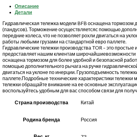
1150
Описание
мм
Детали
TOR
BFB
Гидравлическая тележка модели BFB оснащена тормозом дл
с
(пандусов). Торможение осуществляетсяс помощью дополни
тормозом
передние колеса, что не позволяет рохли двигаться на укл
(полиуретановые
работы любыми грузами на стандартной евро паллете.
колеса)
Гидравлические тележки производства TOR – это простые 
предоставляет нашим клиентам широчайшиевозможности п
оснащена тормозом для более удобной и безопасной работ
помощью дополнительного рычага на ручке гидравлической 
двигаться на уклоне по инерции. Грузоподъемность тележк
паллете.Подробные технические характеристики тележки м
тележки обращайте внимание на ее основные эксплуатацио
воспользуйтесь удобным для вас способом связи для пол
Страна производства
Китай
Родина бренда
Россия
Вес, кг
73