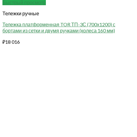
Быстрый просмотр
Тележки ручные
Тележка платформенная TOR ТП-3С (700х1200) с
бортами из сетки и двумя ручками (колеса 160 мм)
₽
18 016