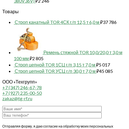
380V36V)
₽
2 246
Товары
Строп канатный TOR 4СК г/п 12,5 т 6,0 м
₽
37 786
Ремень стяжной TOR 10,0/20,0 т 3,0 м
100 мм
₽
2 805
Строп цепной TOR 1СЦ г/п 3,15 т 7,0 м
₽
5 017
Строп цепной TOR УСЦ г/п 30,0 т 7,0 м
₽
45 085
ООО «Техгрупп»
+7 (347) 246-67-78
+7 (927) 235-00-50
zakaz@tg-rf.ru
Отправляя форму, я даю согласие на обработку моих персональных