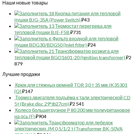
Наши новые товары
18 Кнопка питания для тепловой
пушки BJG-35A (Power Switch)
₽
43
13 Термостат перегрева для
тепловой пушки BJE-F5B
₽
731
6 Фильтр входной для тепловой
пушки BDG30/BDG50 (Inlet filter)
₽
24
21 Трансформатор розжига для
тепловой пушки BGO1601-20 (Ignition transformer)
₽
2
879
Лучшие продажи
Крюк для стяжных ремней TOR 3,0 т 35 мм JK35301
(Q)
₽
147
Тормоз двигателя подъёма к тали электрической CD
5т (Brake disc 29*ф27cm)
₽
2 541
Колесо большегрузное P 80 200 мм полиуретановое
на ось (F)
₽
904
Трансформатор для лебедок
электрических JM 0,5/1/2 т (Transformer BK-50VA