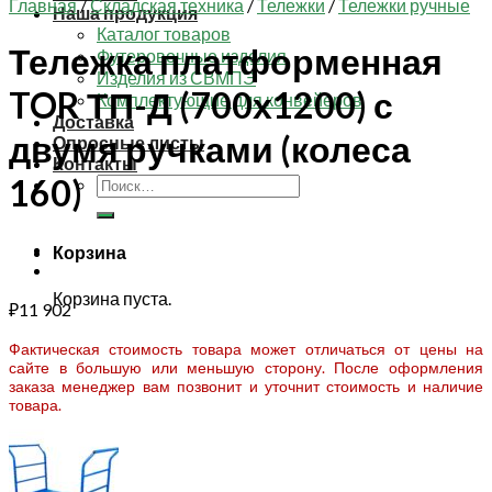
Главная
/
Складская техника
/
Тележки
/
Тележки ручные
Наша продукция
Каталог товаров
Тележка платформенная
Футеровочные изделия
Изделия из СВМПЭ
TOR ТП-Д (700х1200) с
Комплектующие для конвейеров
Доставка
двумя ручками (колеса
Опросные листы
Контакты
160)
Искать:
Корзина
Корзина пуста.
₽
11 902
Фактическая стоимость товара может отличаться от цены на
сайте в большую или меньшую сторону. После оформления
заказа менеджер вам позвонит и уточнит стоимость и наличие
товара.