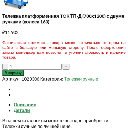
Тележка платформенная TOR ТП-Д (700х1200) с двумя
ручками (колеса 160)
₽
11 902
Фактическая стоимость товара может отличаться от цены на
сайте в большую или меньшую сторону. После оформления
заказа менеджер вам позвонит и уточнит стоимость и наличие
товара.
Количество
товара
В корзину
Тележка
Артикул:
1023306
Категория:
Тележки ручные
платформенная
TOR
ТП-
Д
Описание
(700х1200)
Детали
с
двумя
В нашем каталоге вы можете выгодно приобрести
ручками
Тележки ручные по лучшей цене.