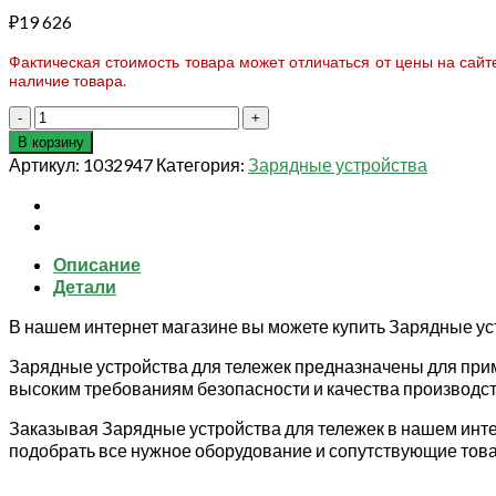
₽
19 626
Фактическая стоимость товара может отличаться от цены на сай
наличие товара.
Количество
товара
В корзину
Зарядное
Артикул:
1032947
Категория:
Зарядные устройства
устройство
для
тележек
CBD15W-
Описание
E
Детали
240V-
24/5A
В нашем интернет магазине вы можете купить Зарядные ус
(Charger
1-
Зарядные устройства для тележек предназначены для прим
100~240V-
высоким требованиям безопасности и качества производст
24/5A
(on-
Заказывая Зарядные устройства для тележек в нашем инте
board))
подобрать все нужное оборудование и сопутствующие тов