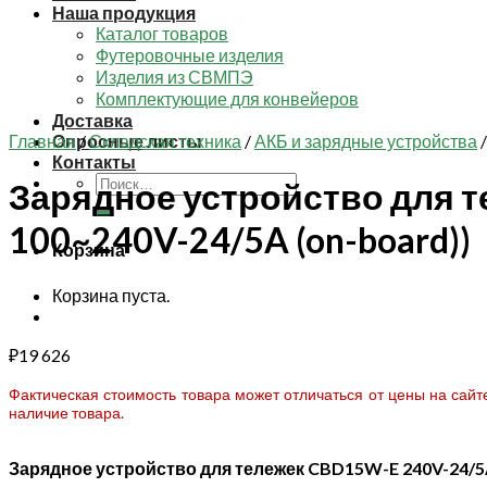
Наша продукция
Каталог товаров
Футеровочные изделия
Изделия из СВМПЭ
Комплектующие для конвейеров
Доставка
Главная
Опросные листы
/
Складская техника
/
АКБ и зарядные устройства
/
Контакты
Искать:
Зарядное устройство для т
100~240V-24/5A (on-board))
Корзина
Корзина пуста.
₽
19 626
Фактическая стоимость товара может отличаться от цены на сай
наличие товара.
Зарядное устройство для тележек CBD15W-E 240V-24/5A 