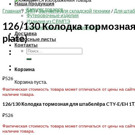
Наша продукция
Каталог товаров
Главная
/
ЗИП
/
Запчасти для складской техники
/
Для шта
Футеровочные изделия
Изделия из СВМПЭ
126/130 Колодка тормозная 
Комплектующие для конвейеров
Доставка
plate)
Опросные листы
Контакты
Искать:
Корзина
₽
526
Корзина пуста.
Фактическая стоимость товара может отличаться от цены на сай
наличие товара.
126/130 Колодка тормозная для штабелёра CTY-E/EH 1Т/2Т
₽
526
Фактическая стоимость товара может отличаться от цены на сай
наличие товара.