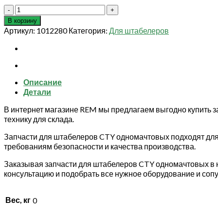
Количество
товара
В корзину
126/130
Артикул:
1012280
Категория:
Для штабелеров
Колодка
тормозная
для
штабелёра
CTY-
Описание
E/EH
Детали
1Т/2Т
1,6
В интернет магазине REM мы предлагаем выгодно купить з
м
технику для склада.
(Locking
plate)
Запчасти для штабелеров CTY одномачтовых подходят для
требованиям безопасности и качества производства.
Заказывая запчасти для штабелеров CTY одномачтовых в 
консультацию и подобрать все нужное оборудование и соп
Вес, кг
0