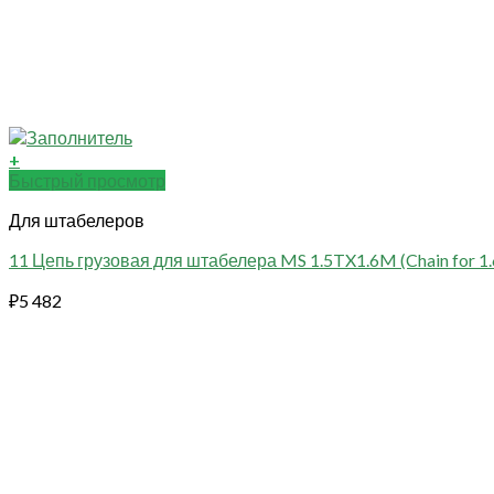
+
Быстрый просмотр
Для штабелеров
11 Цепь грузовая для штабелера MS 1.5TX1.6M (Chain for 1.6m
₽
5 482