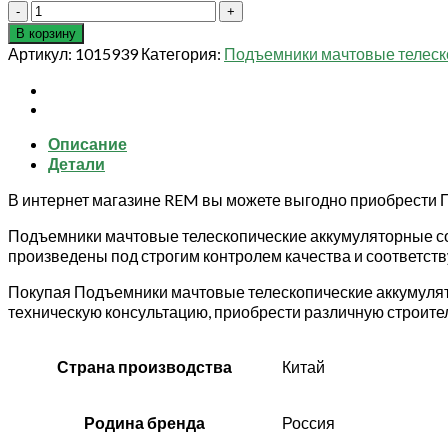
Количество
товара
В корзину
Подъемник
Артикул:
1015939
Категория:
Подъемники мачтовые телеск
мачтовый
аккумуляторный
200
кг
Описание
8/10
Детали
м
TOR
В интернет магазине REM вы можете выгодно приобрести 
GTWY8-
200
Подъемники мачтовые телескопические аккумуляторные с
DC
произведены под строгим контролем качества и соответст
(G)
Покупая Подъемники мачтовые телескопические аккумулят
техническую консультацию, приобрести различную строите
Страна производства
Китай
Родина бренда
Россия