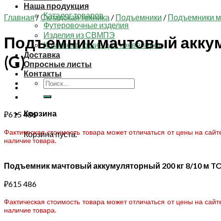
Наша продукция
Каталог товаров
Главная
/
Складская техника
/
Подъемники
/
Подъемники м
Футеровочные изделия
Изделия из СВМПЭ
Подъемник мачтовый аккум
Комплектующие для конвейеров
Доставка
(G)
Опросные листы
Контакты
Искать:
Корзина
₽
615 486
Фактическая стоимость товара может отличаться от цены на сай
Корзина пуста.
наличие товара.
Подъемник мачтовый аккумуляторный 200 кг 8/10 м T
₽
615 486
Фактическая стоимость товара может отличаться от цены на сай
наличие товара.