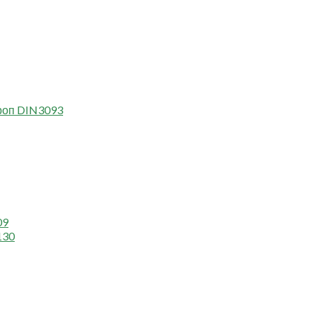
роп DIN3093
09
130