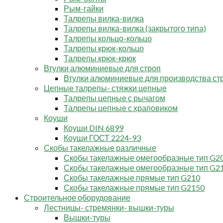
Рым-гайки
Талрепы вилка-вилка
Талрепы вилка-вилка (закрытого типа)
Талрепы кольцо-кольцо
Талрепы крюк-кольцо
Талрепы крюк-крюк
Втулки алюминиевые для строп
Втулки алюминиевые для производства ст
Цепные талрепы- стяжки цепные
Талрепы цепные с рычагом
Талрепы цепные с храповиком
Коуши
Коуши DIN 6899
Коуши ГОСТ 2224-93
Скобы такелажные различные
Скобы такелажные омегообразные тип G2
Скобы такелажные омегообразные тип G2
Скобы такелажные прямые тип G210
Скобы такелажные прямые тип G2150
Строительное оборудование
Лестницы- стремянки- вышки-туры
Вышки-туры