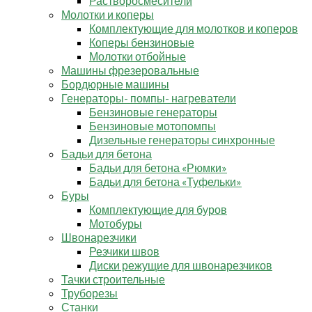
Растворосмесители
Молотки и коперы
Комплектующие для молотков и коперов
Коперы бензиновые
Молотки отбойные
Машины фрезеровальные
Бордюрные машины
Генераторы- помпы- нагреватели
Бензиновые генераторы
Бензиновые мотопомпы
Дизельные генераторы синхронные
Бадьи для бетона
Бадьи для бетона «Рюмки»
Бадьи для бетона «Туфельки»
Буры
Комплектующие для буров
Мотобуры
Швонарезчики
Резчики швов
Диски режущие для швонарезчиков
Тачки строительные
Труборезы
Станки