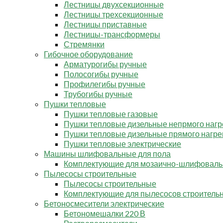
Лестницы двухсекционные
Лестницы трехсекционные
Лестницы приставные
Лестницы-трансформеры
Стремянки
Гибочное оборудование
Арматурогибы ручные
Полосогибы ручные
Профилегибы ручные
Трубогибы ручные
Пушки тепловые
Пушки тепловые газовые
Пушки тепловые дизельные непрмого нагр
Пушки тепловые дизельные прямого нагре
Пушки тепловые электрические
Машины шлифовальные для пола
Комплектующие для мозаично-шлифовал
Пылесосы строительные
Пылесосы строительные
Комплектующие для пылесосов строитель
Бетоносмесители электрические
Бетономешалки 220 В