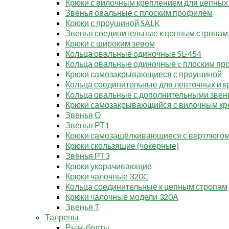
Крюки с вилочным креплением для цепных
Звенья овальные с плоским профилем
Крюки с проушиной SALK
Звенья соединительные к цепным стропам
Крюки с широким зевом
Кольца овальные одиночные SL-454
Кольца овальные одиночные c плоским п
Крюки самозакрывающиеся с проушиной
Кольца соединительные для ленточных и к
Кольца овальные с дополнительными звен
Крюки самозакрывающийся с вилочным к
Звенья О
Звенья РТ1
Крюки самозащёлкивающиеся с вертлюго
Крюки скользящие (чокерные)
Звенья РТ3
Крюки укорачивающие
Крюки чалочные 320C
Кольца соединительные к цепным стропам
Крюки чалочные модели 320А
Звенья Т
Талрепы
Рым-болты