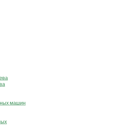
ева
ва
ьных машин
ных