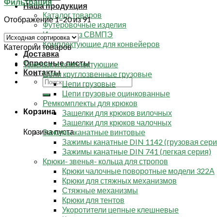
Фильтрация
Наша продукция
Каталог товаров
Отображение 1–20 из 91
Футеровочные изделия
Изделия из СВМПЭ
Комплектующие для конвейеров
Категории товаров
Доставка
Опросные листы
Такелаж и комплектующие
Контакты
Цепи круглозвенные грузовые
Искать:
Цепи грузовые
Цепи грузовые оцинкованные
Ремкомплекты для крюков
Корзина
Защелки для крюков вилочных
Защелки для крюков чалочных
Корзина пуста.
Зажимы канатные винтовые
Зажимы канатные DIN 1142 (грузовая сери
Зажимы канатные DIN 741 (легкая серия)
Крюки- звенья- кольца для стропов
Крюки чалочные поворотные модели 322А
Крюки для стяжных механизмов
Стяжные механизмы
Крюки для тентов
Укоротители цепные клешневые