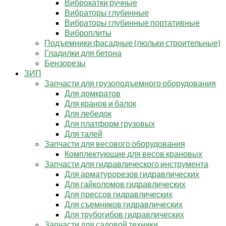
Виброкатки ручные
Вибраторы глубинные
Вибраторы глубинные портативные
Виброплиты
Подъемники фасадные (люльки строительные)
Гладилки для бетона
Бензорезы
ЗИП
Запчасти для грузоподъемного оборудования
Для домкратов
Для кранов и балок
Для лебедок
Для платформ грузовых
Для талей
Запчасти для весового оборудования
Комплектующие для весов крановых
Запчасти для гидравлического инструмента
Для арматурорезов гидравлических
Для гайколомов гидравлических
Для прессов гидравлических
Для съемников гидравлических
Для трубогибов гидравлических
Запчасти для садовой техники