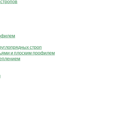
 стропов
рофилем
руглопрядных строп
ьями и плоским профилем
реплением
м