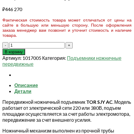
₽
446 270
Фактическая стоимость товара может отличаться от цены на
сайте в большую или меньшую сторону. После оформления
заказа менеджер вам позвонит и уточнит стоимость и наличие
товара.
Количество
товара
В корзину
Подъемник
Артикул:
1017005
Категория:
Подъемники ножничные
ножничный
передвижные
передвижной
500
кг
Описание
6/8
Детали
м
TOR
Передвижной ножничный подъемник
TOR SJY AC
. Модель
SJY-
работает от электрической сети 220 или 380В, подъем
0,5-
площадки осуществляется за счет работы электромотора,
6
передвижение за счет внешнего усилия.
AC
220В
Ножничный механизм выполнен из прочной трубы
сетевой