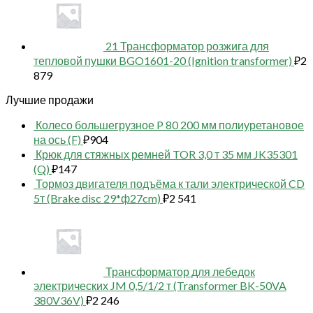
21 Трансформатор розжига для
тепловой пушки BGO1601-20 (Ignition transformer)
₽
2
879
Лучшие продажи
Колесо большегрузное P 80 200 мм полиуретановое
на ось (F)
₽
904
Крюк для стяжных ремней TOR 3,0 т 35 мм JK35301
(Q)
₽
147
Тормоз двигателя подъёма к тали электрической CD
5т (Brake disc 29*ф27cm)
₽
2 541
Трансформатор для лебедок
электрических JM 0,5/1/2 т (Transformer BK-50VA
380V36V)
₽
2 246