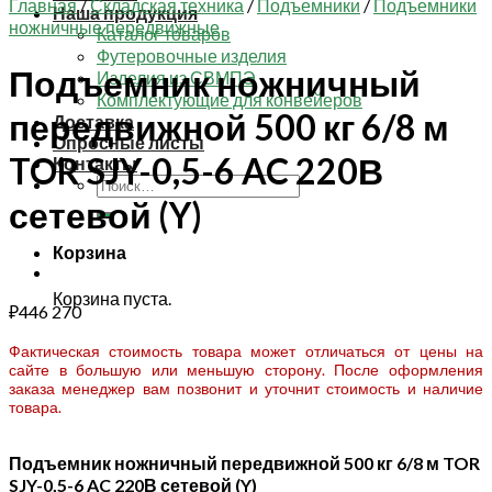
Главная
/
Складская техника
/
Подъемники
/
Подъемники
Наша продукция
ножничные передвижные
Каталог товаров
Футеровочные изделия
Подъемник ножничный
Изделия из СВМПЭ
Комплектующие для конвейеров
передвижной 500 кг 6/8 м
Доставка
Опросные листы
TOR SJY-0,5-6 AC 220В
Контакты
Искать:
сетевой (Y)
Корзина
Корзина пуста.
₽
446 270
Фактическая стоимость товара может отличаться от цены на
сайте в большую или меньшую сторону. После оформления
заказа менеджер вам позвонит и уточнит стоимость и наличие
товара.
Подъемник ножничный передвижной 500 кг 6/8 м TOR
SJY-0,5-6 AC 220В сетевой (Y)