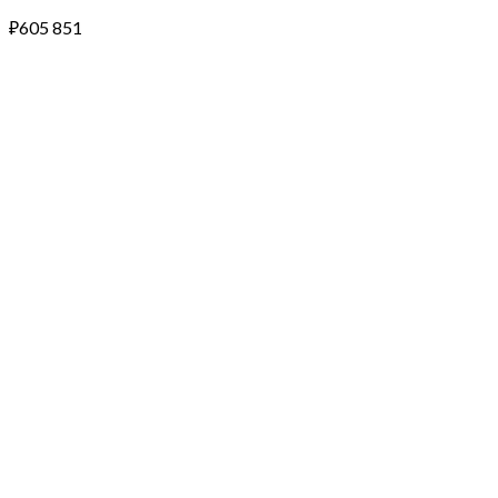
₽
605 851