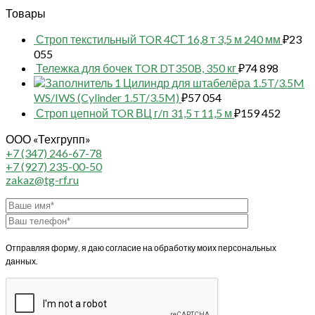
Товары
Строп текстильный TOR 4СТ 16,8 т 3,5 м 240 мм
₽
23
055
Тележка для бочек TOR DT350B, 350 кг
₽
74 898
1 Цилиндр для штабелёра 1.5T/3.5M
WS/IWS (Cylinder 1.5T/3.5M)
₽
57 054
Строп цепной TOR ВЦ г/п 31,5 т 11,5 м
₽
159 452
ООО «Техгрупп»
+7 (347) 246-67-78
+7 (927) 235-00-50
zakaz@tg-rf.ru
Отправляя форму, я даю согласие на обработку моих персональных
данных.