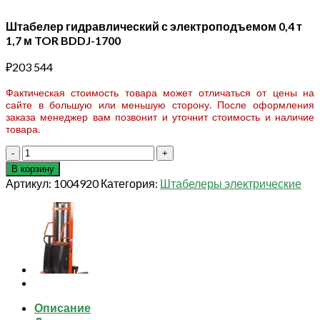
Штабелер гидравлический с электроподъемом 0,4 т
1,7 м TOR BDDJ-1700
₽
203 544
Фактическая стоимость товара может отличаться от цены на
сайте в большую или меньшую сторону. После оформления
заказа менеджер вам позвонит и уточнит стоимость и наличие
товара.
Количество
товара
В корзину
Штабелер
Артикул:
1004920
Категория:
Штабелеры электрические
гидравлический
с
электроподъемом
0,4
т
1,7
м
TOR
BDDJ-
Описание
1700