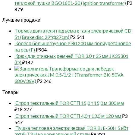
тепловой пушки BGO1601-20 (Ignition transformer)
₽
2
879
Лучшие продажи
Тормоз двигателя подъёма к тали электрической CD
5т (Brake disc 29*ф27cm)
₽
2 541
Колесо большегрузное P 80 200 мм полиуретановое
на ось (F)
₽
904
Крюк для стяжных ремней TOR 3,0 т 35 мм JK35301
(Q)
₽
147
Трансформатор для лебедок
электрических JM 0,5/1/2 т (Transformer BK-50VA
380V36V)
₽
2 246
Товары
Строп текстильный TOR СТП 15,0 т 15,0 м 300 мм
₽
18 327
Строп текстильный TOR СТП 4,0 т 13,0 м 120 мм
₽
3
547
Пушка тепловая электрическая TOR BJE-50H 5 кВт
380В ТЭН из нержавеющей стали
₽
9 332