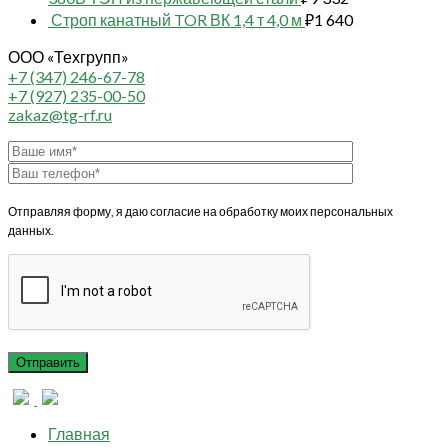
Строп канатный TOR ВК 1,4 т 4,0 м
₽
1 640
ООО «Техгрупп»
+7 (347) 246-67-78
+7 (927) 235-00-50
zakaz@tg-rf.ru
Отправляя форму, я даю согласие на обработку моих персональных
данных.
Главная