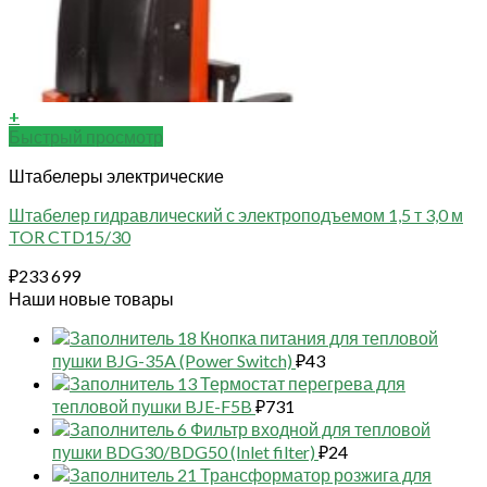
+
Быстрый просмотр
Штабелеры электрические
Штабелер гидравлический с электроподъемом 1,5 т 3,0 м
TOR CTD15/30
₽
233 699
Наши новые товары
18 Кнопка питания для тепловой
пушки BJG-35A (Power Switch)
₽
43
13 Термостат перегрева для
тепловой пушки BJE-F5B
₽
731
6 Фильтр входной для тепловой
пушки BDG30/BDG50 (Inlet filter)
₽
24
21 Трансформатор розжига для