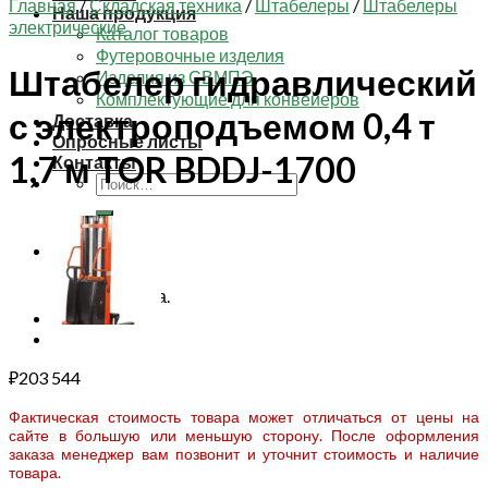
Главная
/
Складская техника
/
Штабелеры
/
Штабелеры
Наша продукция
электрические
Каталог товаров
Футеровочные изделия
Штабелер гидравлический
Изделия из СВМПЭ
Комплектующие для конвейеров
с электроподъемом 0,4 т
Доставка
Опросные листы
1,7 м TOR BDDJ-1700
Контакты
Искать:
Корзина
Корзина пуста.
₽
203 544
Фактическая стоимость товара может отличаться от цены на
сайте в большую или меньшую сторону. После оформления
заказа менеджер вам позвонит и уточнит стоимость и наличие
товара.