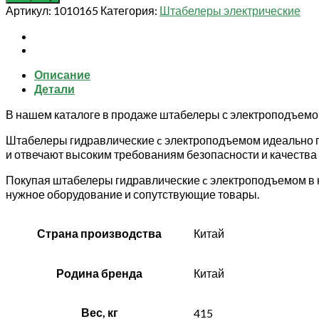
Штабелер
Артикул:
1010165
Категория:
Штабелеры электрические
гидравлический
с
электроподъемом
1,0
Описание
т
Детали
3,0
м
В нашем каталоге в продаже штабелеры с электроподъемо
XILIN
CDD10B-
Штабелеры гидравлические c электроподъемом идеально п
E
и отвечают высоким требованиям безопасности и качества
Покупая штабелеры гидравлические c электроподъемом в 
нужное оборудование и сопутствующие товары.
Страна производства
Китай
Родина бренда
Китай
Вес, кг
415