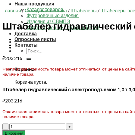
Наша продукция
Каталог товаров
Главная
/
Складская техника
/
Штабелеры
/
Штабелеры эле
Футеровочные изделия
Изделия из СВМПЭ
Штабелер гидравлический с
Комплектующие для конвейеров
Доставка
Опросные листы
Контакты
Искать:
₽
203 216
Фактическая стоимость товара может отличаться от цены на сай
Корзина
наличие товара.
Корзина пуста.
Штабелер гидравлический с электроподъемом 1,0 т 3,0
₽
203 216
Фактическая стоимость товара может отличаться от цены на сай
наличие товара.
Количество
товара
В корзину