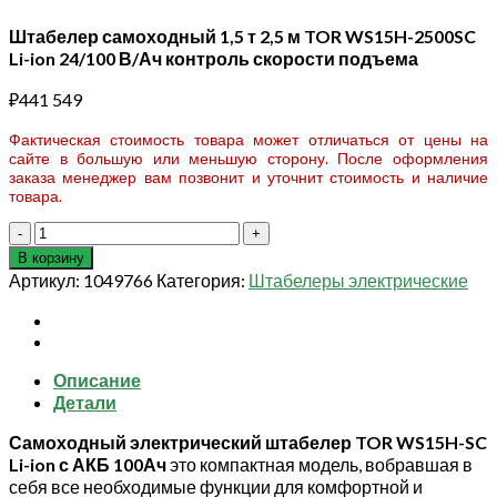
Штабелер самоходный 1,5 т 2,5 м TOR WS15H-2500SC
Li-ion 24/100 В/Ач контроль скорости подъема
₽
441 549
Фактическая стоимость товара может отличаться от цены на
сайте в большую или меньшую сторону. После оформления
заказа менеджер вам позвонит и уточнит стоимость и наличие
товара.
Количество
товара
В корзину
Штабелер
Артикул:
1049766
Категория:
Штабелеры электрические
самоходный
1,5
т
2,5
Описание
м
Детали
TOR
WS15H-
Самоходный электрический штабелер TOR WS15H-SC
2500SC
Li-ion с АКБ 100Ач
это компактная модель, вобравшая в
Li-
себя все необходимые функции для комфортной и
ion