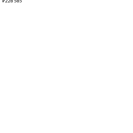
₽
228 585