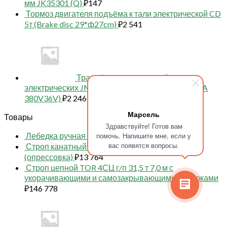
мм JK35301 (Q)
₽
147
Тормоз двигателя подъёма к тали электрической CD
5т (Brake disc 29*ф27cm)
₽
2 541
Трансформатор для лебедок
электрических JM 0,5/1/2 т (Transformer BK-50VA
380V36V)
₽
2 246
Марсель
Товары
Здравствуйте! Готов вам
Лебедка ручная TOR ЛР-0,25 25 м
₽
19 349
помочь. Напишите мне, если у
вас появятся вопросы.
Строп канатный TOR УСК1 (СКП) г/п 8,0 т 7,0 м
(опрессовка)
₽
13 764
Строп цепной TOR 4СЦ г/п 31,5 т 7,0 м с
укорачивающими и самозакрывающимися крюками
₽
146 778