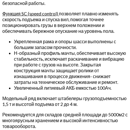
безопасной работы.
24/100
В/
Функция SC (speed control)
позволяет плавно изменять
Ач
скорость подъема и спуска вил, помогая точнее
контроль
позиционировать грузы в верхнем положении и
скорости
обеспечивать бережное опускание на уровень пола.
подъема
Укрепленная рама и опоры шасси выполнены с
большим запасом прочности.
Н-образный профиль мачты, обеспечивает высокую
стабильность, исключает раскачивание и вибрацию
при работе с грузов на высоте. Закрытая
конструкция мачты защищает ролики от
изнашивания в процессе движения- снижает
затраты на техническое обслуживание и ремонт.
Увеличенный литиевый АКБ емкостью 100Ач.
Модельный ряд включает штабелеры грузоподъемностью
1,5 т и высотой подъема от 2 до 4 м.
Рекомендуется для складов средней площади до 5000м2 с
многоярусным хранением и высокой интенсивностью
товарооборота.