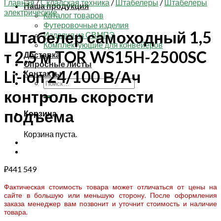
Главная
/
Складская техника
/
Штабелеры
/
Штабелеры
Наша продукция
электрические
Каталог товаров
Футеровочные изделия
Штабелер самоходный 1,5
Изделия из СВМПЭ
Комплектующие для конвейеров
т 2,5 м TOR WS15H-2500SC
Доставка
Опросные листы
Li-ion 24/100 В/Ач
Контакты
Искать:
контроль скорости
подъема
Корзина
Корзина пуста.
₽
441 549
Фактическая стоимость товара может отличаться от цены на
сайте в большую или меньшую сторону. После оформления
заказа менеджер вам позвонит и уточнит стоимость и наличие
товара.