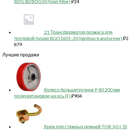
BDG30/BDG50 (Inlet filter)
₽
24
21 Трансформатор розжига для
тепловой пушки BGO1601-20 (Ignition transformer)
₽
2
879
Лучшие продажи
Колесо большегрузное P 80 200 мм
полиуретановое на ось (F)
₽
904
Крюк для стяжных ремней TOR 3,0 т 35