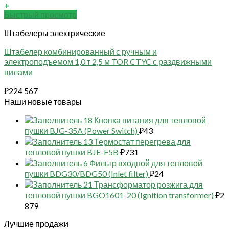
+
Быстрый просмотр
Штабелеры электрические
Штабелер комбинированный с ручным и
электроподъемом 1,0 т 2,5 м TOR CTYC с раздвижными
вилами
₽
224 567
Наши новые товары
18 Кнопка питания для тепловой
пушки BJG-35A (Power Switch)
₽
43
13 Термостат перегрева для
тепловой пушки BJE-F5B
₽
731
6 Фильтр входной для тепловой
пушки BDG30/BDG50 (Inlet filter)
₽
24
21 Трансформатор розжига для
тепловой пушки BGO1601-20 (Ignition transformer)
₽
2
879
Лучшие продажи