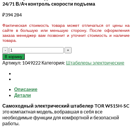
24/71 В/Ач контроль скорости подъема
₽
394 284
Фактическая стоимость товара может отличаться от цены на
сайте в большую или меньшую сторону. После оформления
заказа менеджер вам позвонит и уточнит стоимость и наличие
товара.
Количество
товара
В корзину
Штабелер
Артикул:
1049222
Категория:
Штабелеры электрические
самоходный
1,5
т
4,0
Описание
м
Детали
TOR
WS15H-
Самоходный электрический штабелер TOR WS15H-SC
4000SC
это компактная модель, вобравшая в себя все
24/71
необходимые функции для комфортной и безопасной
В/
работы.
Ач
контроль