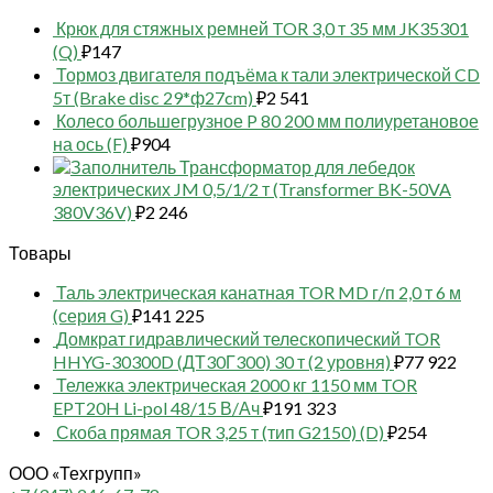
Крюк для стяжных ремней TOR 3,0 т 35 мм JK35301
(Q)
₽
147
Тормоз двигателя подъёма к тали электрической CD
5т (Brake disc 29*ф27cm)
₽
2 541
Колесо большегрузное P 80 200 мм полиуретановое
на ось (F)
₽
904
Трансформатор для лебедок
электрических JM 0,5/1/2 т (Transformer BK-50VA
380V36V)
₽
2 246
Товары
Таль электрическая канатная TOR MD г/п 2,0 т 6 м
(серия G)
₽
141 225
Домкрат гидравлический телескопический TOR
HHYG-30300D (ДТ30Г300) 30 т (2 уровня)
₽
77 922
Тележка электрическая 2000 кг 1150 мм TOR
EPT20H Li-pol 48/15 В/Ач
₽
191 323
Скоба прямая TOR 3,25 т (тип G2150) (D)
₽
254
ООО «Техгрупп»