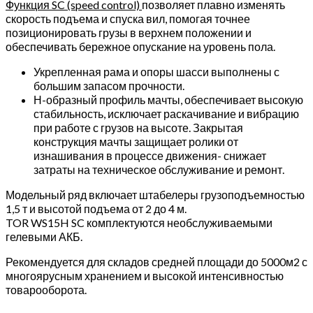
Функция SC (speed control)
позволяет плавно изменять
скорости
скорость подъема и спуска вил, помогая точнее
подъема
позиционировать грузы в верхнем положении и
обеспечивать бережное опускание на уровень пола.
Укрепленная рама и опоры шасси выполнены с
большим запасом прочности.
Н-образный профиль мачты, обеспечивает высокую
стабильность, исключает раскачивание и вибрацию
при работе с грузов на высоте. Закрытая
конструкция мачты защищает ролики от
изнашивания в процессе движения- снижает
затраты на техническое обслуживание и ремонт.
Модельный ряд включает штабелеры грузоподъемностью
1,5 т и высотой подъема от 2 до 4 м.
TOR WS15H SC комплектуются необслуживаемыми
гелевыми АКБ.
Рекомендуется для складов средней площади до 5000м2 с
многоярусным хранением и высокой интенсивностью
товарооборота.