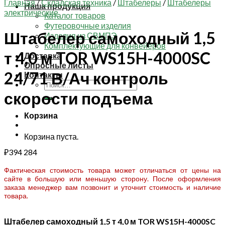
Главная
/
Складская техника
/
Штабелеры
/
Штабелеры
Наша продукция
электрические
Каталог товаров
Футеровочные изделия
Штабелер самоходный 1,5
Изделия из СВМПЭ
Комплектующие для конвейеров
т 4,0 м TOR WS15H-4000SC
Доставка
Опросные листы
24/71 В/Ач контроль
Контакты
Искать:
скорости подъема
Корзина
Корзина пуста.
₽
394 284
Фактическая стоимость товара может отличаться от цены на
сайте в большую или меньшую сторону. После оформления
заказа менеджер вам позвонит и уточнит стоимость и наличие
товара.
Штабелер самоходный 1,5 т 4,0 м TOR WS15H-4000SC