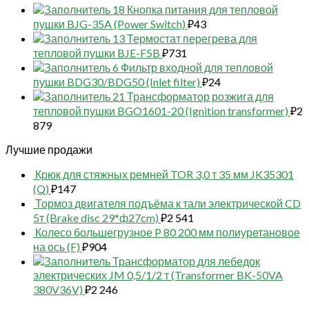
18 Кнопка питания для тепловой
пушки BJG-35A (Power Switch)
₽
43
13 Термостат перегрева для
тепловой пушки BJE-F5B
₽
731
6 Фильтр входной для тепловой
пушки BDG30/BDG50 (Inlet filter)
₽
24
21 Трансформатор розжига для
тепловой пушки BGO1601-20 (Ignition transformer)
₽
2
879
Лучшие продажи
Крюк для стяжных ремней TOR 3,0 т 35 мм JK35301
(Q)
₽
147
Тормоз двигателя подъёма к тали электрической CD
5т (Brake disc 29*ф27cm)
₽
2 541
Колесо большегрузное P 80 200 мм полиуретановое
на ось (F)
₽
904
Трансформатор для лебедок
электрических JM 0,5/1/2 т (Transformer BK-50VA
380V36V)
₽
2 246