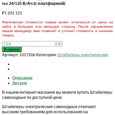
ion 24/125 В/Ач (с платформой)
₽
1 201 125
Фактическая стоимость товара может отличаться от цены на
сайте в большую или меньшую сторону. После оформления
заказа менеджер вам позвонит и уточнит стоимость и наличие
товара.
Количество
товара
В корзину
Штабелер
Артикул:
1017206
Категория:
Штабелеры электрические
самоходный
1,5
т
4,5
Описание
м
Детали
XILIN
CDDK15-
В нашем интернет магазине вы можете купить Штабелеры
III
самоходные по доступной цене.
Li-
ion
Штабелеры электрические самоходные отвечают
24/125
высоким требованиям для использования на
В/