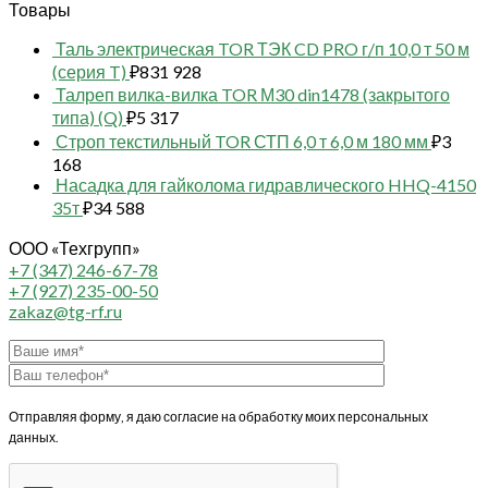
Товары
Таль электрическая TOR ТЭК CD PRO г/п 10,0 т 50 м
(серия T)
₽
831 928
Талреп вилка-вилка TOR М30 din1478 (закрытого
типа) (Q)
₽
5 317
Строп текстильный TOR СТП 6,0 т 6,0 м 180 мм
₽
3
168
Насадка для гайколома гидравлического HHQ-4150
35т
₽
34 588
ООО «Техгрупп»
+7 (347) 246-67-78
+7 (927) 235-00-50
zakaz@tg-rf.ru
Отправляя форму, я даю согласие на обработку моих персональных
данных.