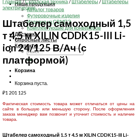
Главная
/
Складская техника
/
Штабелеры
/
Штабелеры
Наша продукция
электрические
Каталог товаров
Футеровочные изделия
Штабелер самоходный 1,5
Изделия из СВМПЭ
Комплектующие для конвейеров
т 4,5 м XILIN CDDK15-III Li-
Доставка
Опросные листы
ion 24/125 В/Ач (с
Контакты
Искать:
платформой)
Корзина
Корзина пуста.
₽
1 201 125
Фактическая стоимость товара может отличаться от цены на
сайте в большую или меньшую сторону. После оформления
заказа менеджер вам позвонит и уточнит стоимость и наличие
товара.
Штабелер самоходный 1,5 т 4,5 м XILIN CDDK15-III Li-