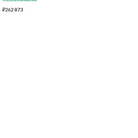
₽
262 873