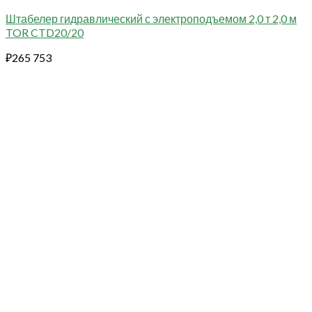
Штабелер гидравлический с электроподъемом 2,0 т 2,0 м
TOR CTD20/20
₽
265 753