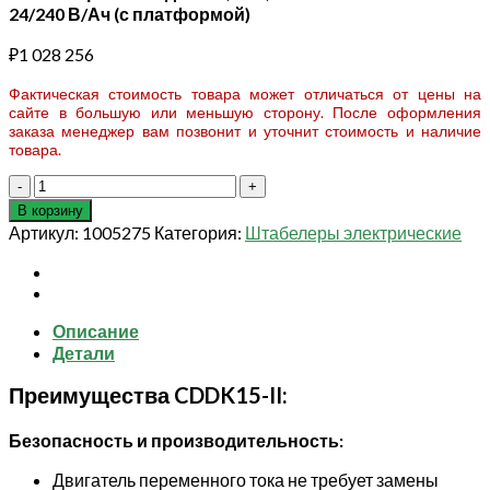
24/240 В/Ач (с платформой)
₽
1 028 256
Фактическая стоимость товара может отличаться от цены на
сайте в большую или меньшую сторону. После оформления
заказа менеджер вам позвонит и уточнит стоимость и наличие
товара.
Количество
товара
В корзину
Штабелер
Артикул:
1005275
Категория:
Штабелеры электрические
самоходный
1,5
т
5,6
Описание
м
Детали
XILIN
CDDK15-
Преимущества CDDK15-II:
II
24/240
В/
Безопасность и производительность:
Ач
Двигатель переменного тока не требует замены
(с