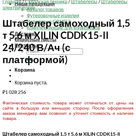
Главная
/
Складская техника
/
Штабелеры
/
Штабелеры
Наша продукция
электрические
Каталог товаров
Футеровочные изделия
Штабелер самоходный 1,5
Изделия из СВМПЭ
Комплектующие для конвейеров
т 5,6 м XILIN CDDK15-II
Доставка
Опросные листы
24/240 В/Ач (с
Контакты
Искать:
платформой)
Корзина
Корзина пуста.
₽
1 028 256
Фактическая стоимость товара может отличаться от цены на
сайте в большую или меньшую сторону. После оформления
заказа менеджер вам позвонит и уточнит стоимость и наличие
товара.
Штабелер самоходный 1,5 т 5,6 м XILIN CDDK15-II