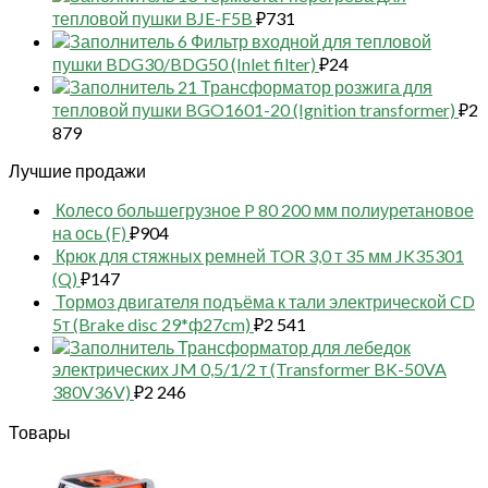
тепловой пушки BJE-F5B
₽
731
6 Фильтр входной для тепловой
пушки BDG30/BDG50 (Inlet filter)
₽
24
21 Трансформатор розжига для
тепловой пушки BGO1601-20 (Ignition transformer)
₽
2
879
Лучшие продажи
Колесо большегрузное P 80 200 мм полиуретановое
на ось (F)
₽
904
Крюк для стяжных ремней TOR 3,0 т 35 мм JK35301
(Q)
₽
147
Тормоз двигателя подъёма к тали электрической CD
5т (Brake disc 29*ф27cm)
₽
2 541
Трансформатор для лебедок
электрических JM 0,5/1/2 т (Transformer BK-50VA
380V36V)
₽
2 246
Товары