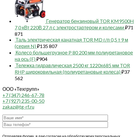
Генератор бензиновый TOR KM9500H
7,0 кВт 220В 27 л с электростартером и колесами
₽
71
871
Таль электрическая канатная TOR MD г/п 0,5 т 9 м
(серия N)
₽
135 807
Колесо большегрузное P 80 200 мм полиуретановое
на ось (F)
₽
904
Тележка гидравлическая 2500 кг 1220х685 мм TOR
RHP широковильная (полиуретановые колеса)
₽
37
562
ООО «Техгрупп»
+7 (347) 246-67-78
+7 (927) 235-00-50
zakaz@tg-rf.ru
Отправляя форму, я даю согласие на обработку моих персональных