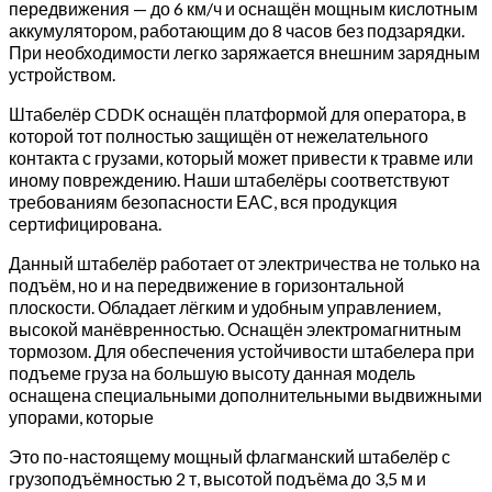
передвижения — до 6 км/ч и оснащён мощным кислотным
(с
аккумулятором, работающим до 8 часов без подзарядки.
платформой)
При необходимости легко заряжается внешним зарядным
устройством.
Штабелёр CDDK оснащён платформой для оператора, в
которой тот полностью защищён от нежелательного
контакта с грузами, который может привести к травме или
иному повреждению. Наши штабелёры соответствуют
требованиям безопасности ЕАС, вся продукция
сертифицирована.
Данный штабелёр работает от электричества не только на
подъём, но и на передвижение в горизонтальной
плоскости. Обладает лёгким и удобным управлением,
высокой манёвренностью. Оснащён электромагнитным
тормозом. Для обеспечения устойчивости штабелера при
подъеме груза на большую высоту данная модель
оснащена специальными дополнительными выдвижными
упорами, которые
Это по-настоящему мощный флагманский штабелёр с
грузоподъёмностью 2 т, высотой подъёма до 3,5 м и