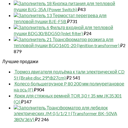
18 Кнопка питания для тепловой
пушки BJG-35A (Power Switch)
₽
43
13 Термостат перегрева для
тепловой пушки BJE-F5B
₽
731
6 Фильтр входной для тепловой
пушки BDG30/BDG50 (Inlet filter)
₽
24
21 Трансформатор розжига для
тепловой пушки BGO1601-20 (Ignition transformer)
₽
2
879
Лучшие продажи
Тормоз двигателя подъёма к тали электрической CD
5т (Brake disc 29*ф27cm)
₽
2 541
Колесо большегрузное P 80 200 мм полиуретановое
на ось (F)
₽
904
Крюк для стяжных ремней TOR 3,0 т 35 мм JK35301
(Q)
₽
147
Трансформатор для лебедок
электрических JM 0,5/1/2 т (Transformer BK-50VA
380V36V)
₽
2 246