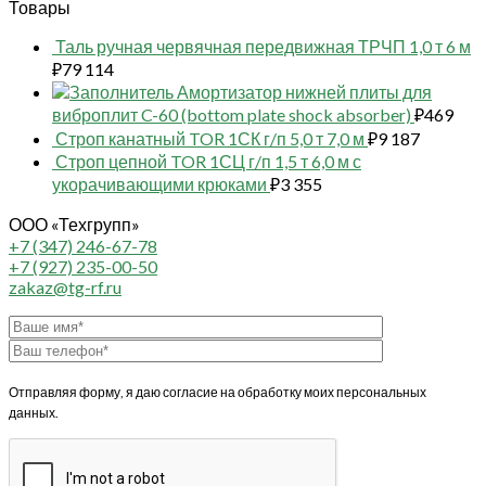
Товары
Таль ручная червячная передвижная ТРЧП 1,0 т 6 м
₽
79 114
Амортизатор нижней плиты для
виброплит C-60 (bottom plate shock absorber)
₽
469
Строп канатный TOR 1СК г/п 5,0 т 7,0 м
₽
9 187
Строп цепной TOR 1СЦ г/п 1,5 т 6,0 м с
укорачивающими крюками
₽
3 355
ООО «Техгрупп»
+7 (347) 246-67-78
+7 (927) 235-00-50
zakaz@tg-rf.ru
Отправляя форму, я даю согласие на обработку моих персональных
данных.