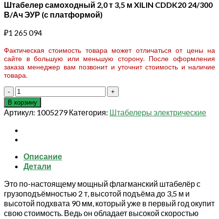
Штабелер самоходный 2,0 т 3,5 м XILIN CDDK20 24/300
В/Ач ЭУР (с платформой)
₽
1 265 094
Фактическая стоимость товара может отличаться от цены на
сайте в большую или меньшую сторону. После оформления
заказа менеджер вам позвонит и уточнит стоимость и наличие
товара.
Количество
товара
В корзину
Штабелер
Артикул:
1005279
Категория:
Штабелеры электрические
самоходный
2,0
т
3,5
Описание
м
Детали
XILIN
CDDK20
Это по-настоящему мощный флагманский штабелёр с
24/300
грузоподъёмностью 2 т, высотой подъёма до 3,5 м и
В/
высотой подхвата 90 мм, который уже в первый год окупит
Ач
свою стоимость. Ведь он обладает высокой скоростью
ЭУР