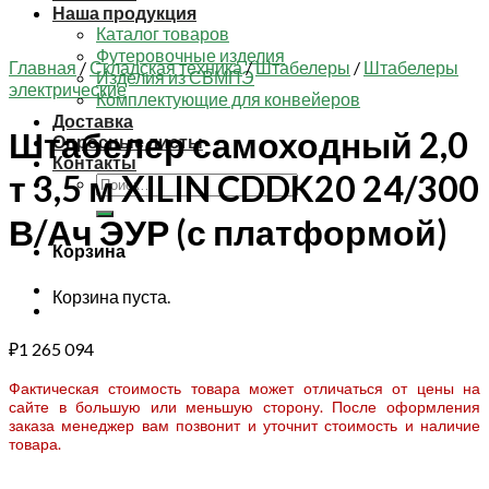
Наша продукция
Каталог товаров
Футеровочные изделия
Главная
/
Складская техника
/
Штабелеры
/
Штабелеры
Изделия из СВМПЭ
электрические
Комплектующие для конвейеров
Доставка
Штабелер самоходный 2,0
Опросные листы
Контакты
т 3,5 м XILIN CDDK20 24/300
Искать:
В/Ач ЭУР (с платформой)
Корзина
Корзина пуста.
₽
1 265 094
Фактическая стоимость товара может отличаться от цены на
сайте в большую или меньшую сторону. После оформления
заказа менеджер вам позвонит и уточнит стоимость и наличие
товара.