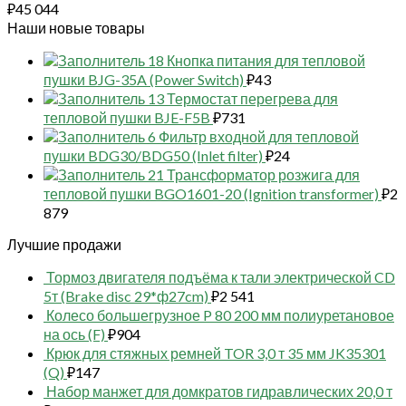
₽
45 044
Наши новые товары
18 Кнопка питания для тепловой
пушки BJG-35A (Power Switch)
₽
43
13 Термостат перегрева для
тепловой пушки BJE-F5B
₽
731
6 Фильтр входной для тепловой
пушки BDG30/BDG50 (Inlet filter)
₽
24
21 Трансформатор розжига для
тепловой пушки BGO1601-20 (Ignition transformer)
₽
2
879
Лучшие продажи
Тормоз двигателя подъёма к тали электрической CD
5т (Brake disc 29*ф27cm)
₽
2 541
Колесо большегрузное P 80 200 мм полиуретановое
на ось (F)
₽
904
Крюк для стяжных ремней TOR 3,0 т 35 мм JK35301
(Q)
₽
147
Набор манжет для домкратов гидравлических 20,0 т