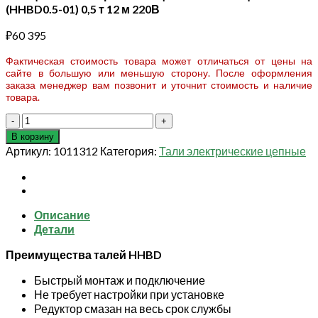
(HHBD0.5-01) 0,5 т 12 м 220В
₽
60 395
Фактическая стоимость товара может отличаться от цены на
сайте в большую или меньшую сторону. После оформления
заказа менеджер вам позвонит и уточнит стоимость и наличие
товара.
Количество
товара
В корзину
СТАЦ.
Артикул:
1011312
Категория:
Тали электрические цепные
Таль
электрическая
цепная
TOR
Описание
ТЭЦС
Детали
(HHBD0.5-
01)
Преимущества талей HHBD
0,5
т
Быстрый монтаж и подключение
12
Не требует настройки при установке
м
Редуктор смазан на весь срок службы
220В