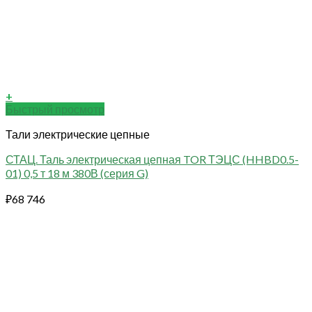
+
Быстрый просмотр
Тали электрические цепные
СТАЦ. Таль электрическая цепная TOR ТЭЦС (HHBD0.5-
01) 0,5 т 18 м 380В (серия G)
₽
68 746