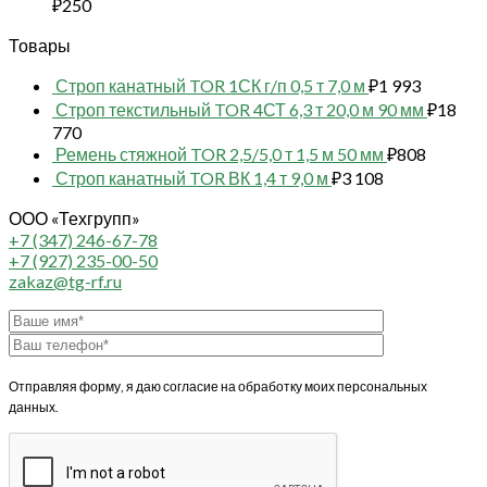
₽
250
Товары
Строп канатный TOR 1СК г/п 0,5 т 7,0 м
₽
1 993
Строп текстильный TOR 4СТ 6,3 т 20,0 м 90 мм
₽
18
770
Ремень стяжной TOR 2,5/5,0 т 1,5 м 50 мм
₽
808
Строп канатный TOR ВК 1,4 т 9,0 м
₽
3 108
ООО «Техгрупп»
+7 (347) 246-67-78
+7 (927) 235-00-50
zakaz@tg-rf.ru
Отправляя форму, я даю согласие на обработку моих персональных
данных.