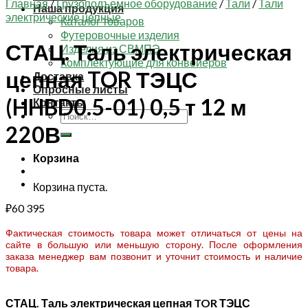
Главная
/
Грузоподъемное оборудование
/
Тали
/
Тали
Наша продукция
электрические цепные
Каталог товаров
Футеровочные изделия
СТАЦ. Таль электрическая
Изделия из СВМПЭ
Комплектующие для конвейеров
цепная TOR ТЭЦС
Доставка
Опросные листы
(HHBD0.5-01) 0,5 т 12 м
Контакты
Искать:
220В
Корзина
Корзина пуста.
₽
60 395
Фактическая стоимость товара может отличаться от цены на
сайте в большую или меньшую сторону. После оформления
заказа менеджер вам позвонит и уточнит стоимость и наличие
товара.
СТАЦ. Таль электрическая цепная TOR ТЭЦС