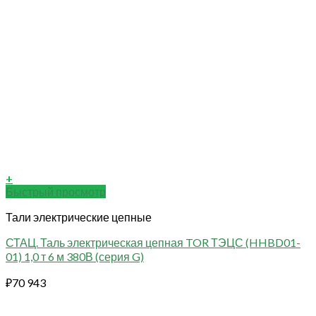
+
Быстрый просмотр
Тали электрические цепные
СТАЦ. Таль электрическая цепная TOR ТЭЦС (HHBD01-
01) 1,0 т 6 м 380В (серия G)
₽
70 943