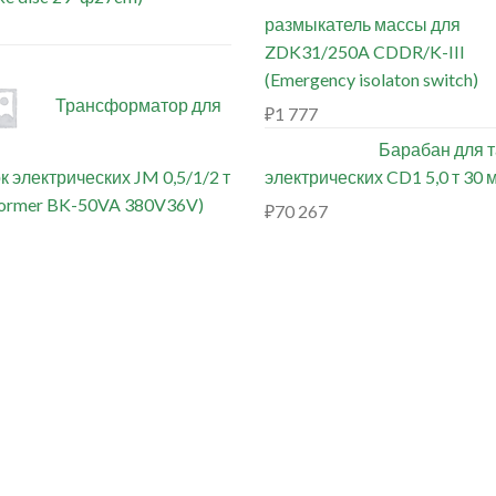
размыкатель массы для
ZDK31/250A CDDR/K-III
(Emergency isolaton switch)
Трансформатор для
₽
1 777
Барабан для 
к электрических JM 0,5/1/2 т
электрических CD1 5,0 т 30 
former BK-50VA 380V36V)
₽
70 267