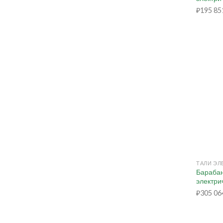
₽
195 85
+
Барабан
электри
₽
305 06