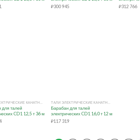
1
₽
300 945
₽
312 766
+
ТАЛИ ЭЛЕКТРИЧЕСКИЕ КАНАТНЫЕ
ТАЛИ ЭЛЕКТРИЧЕСКИЕ КАНАТНЫЕ
 для талей
Барабан для талей
ческих CD1 12,5 т 36 м
электрических CD1 16,0 т 12 м
4
₽
117 319