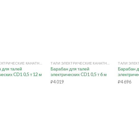
+
+
ТАЛИ ЭЛЕКТРИЧЕСКИЕ КАНАТНЫЕ
ТАЛИ ЭЛЕКТРИЧЕСКИЕ КАНАТНЫЕ
 для талей
Барабан для талей
Барабан д
ческих CD1 0,5 т 12 м
электрических CD1 0,5 т 6 м
электричес
₽
4 019
₽
4 696