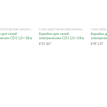
+
+
ТАЛИ ЭЛЕКТРИЧЕСКИЕ КАНАТНЫЕ
ТАЛИ ЭЛЕКТРИЧЕСКИЕ КАНАТНЫЕ
 для талей
Барабан для талей
Барабан д
ческих CD1 1,0 т 18 м
электрических CD1 1,0 т 24 м
электричес
₽
33 367
₽
39 137