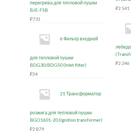
перегрева для тепловой пушки
₽
2 541
BJE-F5B
₽
731
6 Фильтр входной
лебедо
(Trans
для тепловой пушки
₽
2 246
BDG30/BDG50 (Inlet filter)
₽
24
21 Трансформатор
розжига для тепловой пушки
BGO1601-20 (Ignition transformer)
₽
2 879