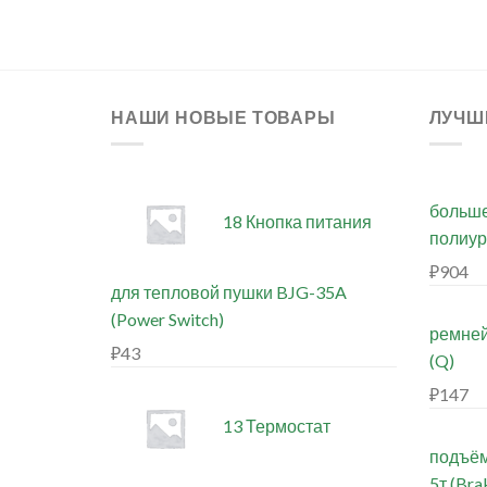
НАШИ НОВЫЕ ТОВАРЫ
ЛУЧШ
больше
18 Кнопка питания
полиур
₽
904
для тепловой пушки BJG-35A
(Power Switch)
ремней
₽
43
(Q)
₽
147
13 Термостат
подъём
5т (Bra