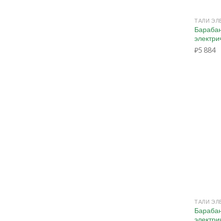
+
Барабан
электрич
₽
5 884
+
Барабан
электри