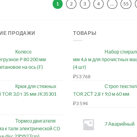
1
2
3
4
…
55
ИЕ ПРОДАЖИ
ТОВАРЫ
Колесо
Набор спирал
грузное P 80 200 мм
мм 4,6 м для прочистных м
етановое на ось (F)
(4 шт)
₽
53 768
Крюк для стяжных
Строп тексти
 TOR 3,0 т 35 мм JK35301
TOR 2СТ 2,8 т 9,0 м 60 мм
₽
3 594
Тормоз двигателя
7 Аварийный
а к тали электрической CD
ke disc 29*ф27cm)