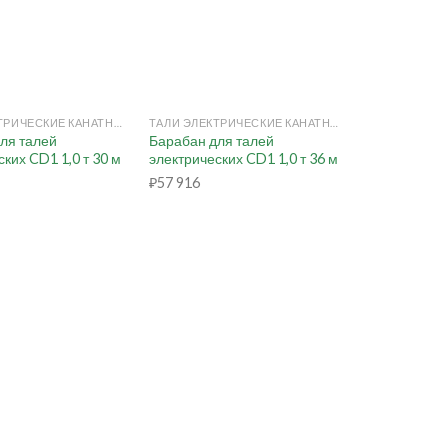
+
ТАЛИ ЭЛЕКТРИЧЕСКИЕ КАНАТНЫЕ
ТАЛИ ЭЛЕКТРИЧЕСКИЕ КАНАТНЫЕ
ля талей
Барабан для талей
ких CD1 1,0 т 30 м
электрических CD1 1,0 т 36 м
₽
57 916