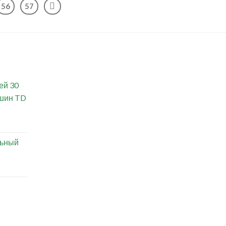
56
57
ей 30
ашин TD
льный