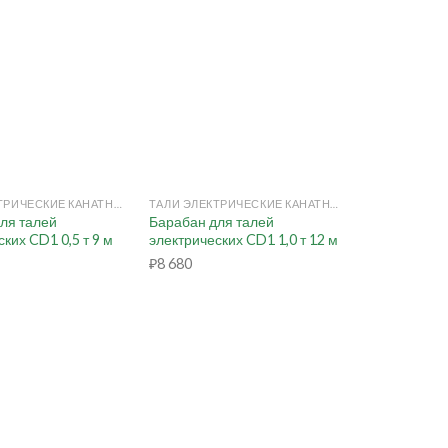
+
ТАЛИ ЭЛЕКТРИЧЕСКИЕ КАНАТНЫЕ
ТАЛИ ЭЛЕКТРИЧЕСКИЕ КАНАТНЫЕ
ля талей
Барабан для талей
ких CD1 0,5 т 9 м
электрических CD1 1,0 т 12 м
₽
8 680