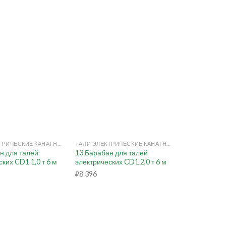
+
ТАЛИ ЭЛЕКТРИЧЕСКИЕ КАНАТНЫЕ
ТАЛИ ЭЛЕКТРИЧЕСКИЕ КАНАТНЫЕ
н для талей
13 Барабан для талей
ких CD1 1,0 т 6 м
электрических CD1 2,0 т 6 м
₽
8 396