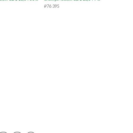
₽
76 395