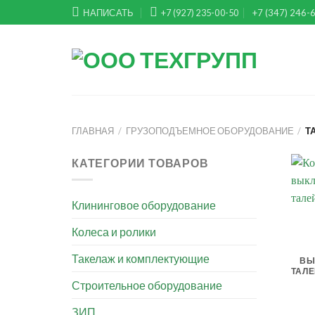
Skip
НАПИСАТЬ
+7 (927) 235-00-50
+7 (347) 246-
to
content
ГЛАВНАЯ
/
ГРУЗОПОДЪЕМНОЕ ОБОРУДОВАНИЕ
/
Т
КАТЕГОРИИ ТОВАРОВ
Клининговое оборудование
Колеса и ролики
Такелаж и комплектующие
ВЫ
ТАЛЕ
Строительное оборудование
ЗИП