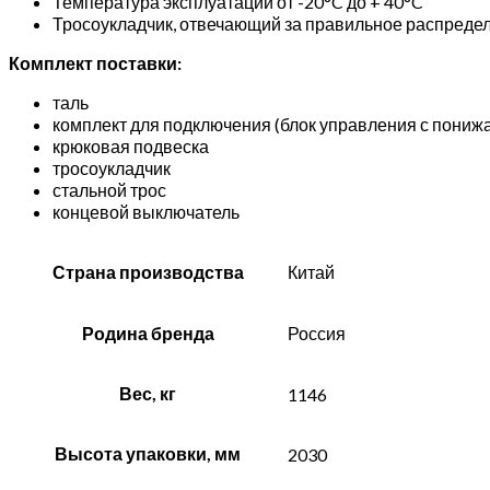
Температура эксплуатации от -20°C до + 40°C
Тросоукладчик, отвечающий за правильное распредел
Комплект поставки:
таль
комплект для подключения (блок управления с пони
крюковая подвеска
тросоукладчик
стальной трос
концевой выключатель
Страна производства
Китай
Родина бренда
Россия
Вес, кг
1146
Высота упаковки, мм
2030