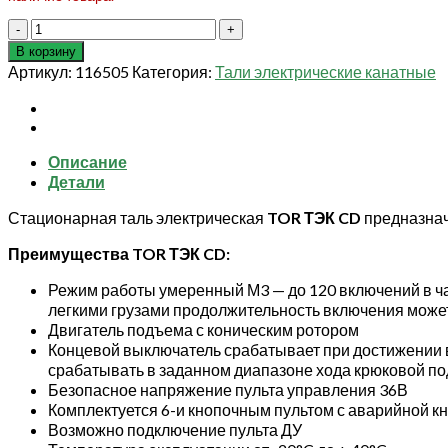
Количество
товара
В корзину
СТАЦ.
Артикул:
116505
Категория:
Тали электрические канатные
Таль
электрическая
TOR
ТЭК
Описание
(CD)
Детали
г/
п
Стационарная таль электрическая
TOR ТЭК CD
предназнач
5,0
т
Преимущества TOR ТЭК CD:
50
м
Режим работы умеренный М3 — до 120 включений в ча
легкими грузами продолжительность включения может
Двигатель подъема с коническим ротором
Концевой выключатель срабатывает при достижении в
срабатывать в заданном диапазоне хода крюковой по
Безопасное напряжение пульта управления 36В
Комплектуется 6-и кнопочным пультом с аварийной к
Возможно подключение пульта ДУ