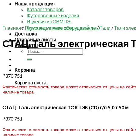
Наша продукция
Каталог товаров
Футеровочные изделия
Изделия из СВМПЭ
Комплектующие для конвейеров
Главная
/
Грузоподъемное оборудование
/
Тали
/
Тали эле
Доставка
Опросные листы
СТАЦ. Таль электрическая TO
Контакты
Искать:
Корзина
₽
370 751
Корзина пуста.
Фактическая стоимость товара может отличаться от цены на сай
наличие товара.
СТАЦ. Таль электрическая TOR ТЭК (CD) г/п 5,0 т 50 м
₽
370 751
Фактическая стоимость товара может отличаться от цены на сай
наличие товара.