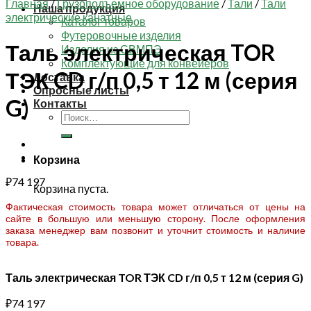
Главная
/
Грузоподъемное оборудование
/
Тали
/
Тали
Наша продукция
электрические канатные
Каталог товаров
Футеровочные изделия
Таль электрическая TOR
Изделия из СВМПЭ
Комплектующие для конвейеров
ТЭК CD г/п 0,5 т 12 м (серия
Доставка
Опросные листы
G)
Контакты
Искать:
Корзина
₽
74 197
Корзина пуста.
Фактическая стоимость товара может отличаться от цены на
сайте в большую или меньшую сторону. После оформления
заказа менеджер вам позвонит и уточнит стоимость и наличие
товара.
Таль электрическая TOR ТЭК CD г/п 0,5 т 12 м (серия G)
₽
74 197