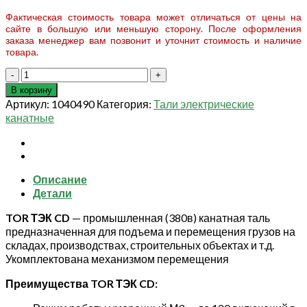
Фактическая стоимость товара может отличаться от цены на
сайте в большую или меньшую сторону. После оформления
заказа менеджер вам позвонит и уточнит стоимость и наличие
товара.
Количество
товара
В корзину
Таль
Артикул:
1040490
Категория:
Тали электрические
электрическая
канатные
TOR
ТЭК
CD
г/
Описание
п
Детали
0,5
т
TOR ТЭК CD
— промышленная (380в) канатная таль
12
предназначенная для подъема и перемещения грузов на
м
складах, производствах, строительных объектах и т.д.
(серия
Укомплектована механизмом перемещения
G)
Преимущества TOR ТЭК CD: