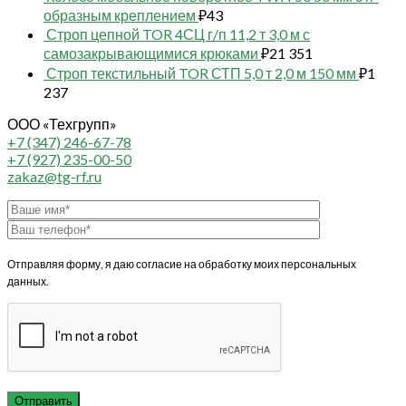
образным креплением
₽
43
Строп цепной TOR 4СЦ г/п 11,2 т 3,0 м с
самозакрывающимися крюками
₽
21 351
Строп текстильный TOR СТП 5,0 т 2,0 м 150 мм
₽
1
237
ООО «Техгрупп»
+7 (347) 246-67-78
+7 (927) 235-00-50
zakaz@tg-rf.ru
Отправляя форму, я даю согласие на обработку моих персональных
данных.