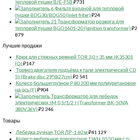
тепловой пушки BJE-F5B
₽
731
6 Фильтр входной для тепловой
пушки BDG30/BDG50 (Inlet filter)
₽
24
21 Трансформатор розжига для
тепловой пушки BGO1601-20 (Ignition transformer)
₽
2
879
Лучшие продажи
Крюк для стяжных ремней TOR 3,0 т 35 мм JK35301
(Q)
₽
147
Тормоз двигателя подъёма к тали электрической CD
5т (Brake disc 29*ф27cm)
₽
2 541
Колесо большегрузное P 80 200 мм полиуретановое
на ось (F)
₽
904
Трансформатор для лебедок
электрических JM 0,5/1/2 т (Transformer BK-50VA
380V36V)
₽
2 246
Товары
Лебедка ручная TOR ЛР-1 60 м
₽
41 129
Колесо мебельное поворотное TWH 50 50 мм с п-