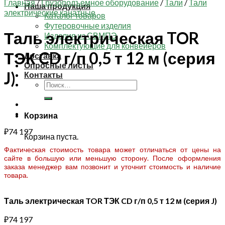
Главная
/
Грузоподъемное оборудование
/
Тали
/
Тали
Наша продукция
электрические канатные
Каталог товаров
Футеровочные изделия
Таль электрическая TOR
Изделия из СВМПЭ
Комплектующие для конвейеров
ТЭК CD г/п 0,5 т 12 м (серия
Доставка
Опросные листы
J)
Контакты
Искать:
Корзина
₽
74 197
Корзина пуста.
Фактическая стоимость товара может отличаться от цены на
сайте в большую или меньшую сторону. После оформления
заказа менеджер вам позвонит и уточнит стоимость и наличие
товара.
Таль электрическая TOR ТЭК CD г/п 0,5 т 12 м (серия J)
₽
74 197