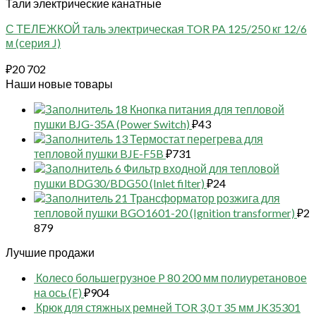
Тали электрические канатные
С ТЕЛЕЖКОЙ таль электрическая TOR PA 125/250 кг 12/6
м (серия J)
₽
20 702
Наши новые товары
18 Кнопка питания для тепловой
пушки BJG-35A (Power Switch)
₽
43
13 Термостат перегрева для
тепловой пушки BJE-F5B
₽
731
6 Фильтр входной для тепловой
пушки BDG30/BDG50 (Inlet filter)
₽
24
21 Трансформатор розжига для
тепловой пушки BGO1601-20 (Ignition transformer)
₽
2
879
Лучшие продажи
Колесо большегрузное P 80 200 мм полиуретановое
на ось (F)
₽
904
Крюк для стяжных ремней TOR 3,0 т 35 мм JK35301