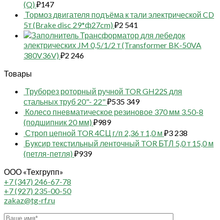
(Q)
₽
147
Тормоз двигателя подъёма к тали электрической CD
5т (Brake disc 29*ф27cm)
₽
2 541
Трансформатор для лебедок
электрических JM 0,5/1/2 т (Transformer BK-50VA
380V36V)
₽
2 246
Товары
Труборез роторный ручной TOR GH22S для
стальных труб 20"- 22"
₽
535 349
Колесо пневматическое резиновое 370 мм 3.50-8
(подшипник 20 мм)
₽
989
Строп цепной TOR 4СЦ г/п 2,36 т 1,0 м
₽
3 238
Буксир текстильный ленточный TOR БТЛ 5,0 т 15,0 м
(петля-петля)
₽
939
ООО «Техгрупп»
+7 (347) 246-67-78
+7 (927) 235-00-50
zakaz@tg-rf.ru