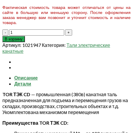
Фактическая стоимость товара может отличаться от цены на
сайте в большую или меньшую сторону. После оформления
заказа менеджер вам позвонит и уточнит стоимость и наличие
товара.
Количество
товара
В корзину
Таль
Артикул:
1021947
Категория:
Тали электрические
электрическая
канатные
TOR
ТЭК
CD
г/
Описание
п
Детали
0,5
т
TOR ТЭК CD
— промышленная (380в) канатная таль
12
предназначенная для подъема и перемещения грузов на
м
складах, производствах, строительных объектах и т.д.
(серия
Укомплектована механизмом перемещения
J)
Преимущества TOR ТЭК CD: