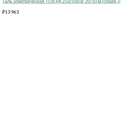
Таль электрическая TOR PA 250/500 кг 20/10 м (серия J)
₽
13 963