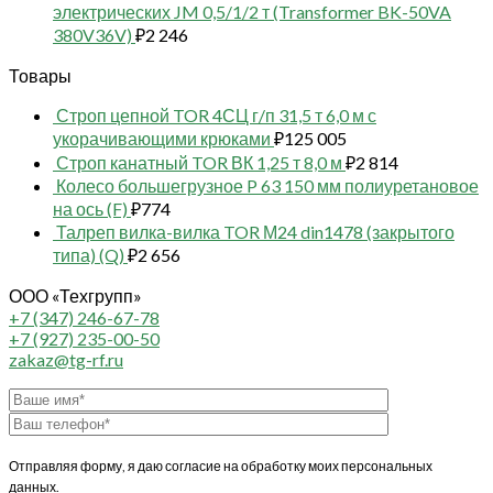
электрических JM 0,5/1/2 т (Transformer BK-50VA
380V36V)
₽
2 246
Товары
Строп цепной TOR 4СЦ г/п 31,5 т 6,0 м с
укорачивающими крюками
₽
125 005
Строп канатный TOR ВК 1,25 т 8,0 м
₽
2 814
Колесо большегрузное P 63 150 мм полиуретановое
на ось (F)
₽
774
Талреп вилка-вилка TOR М24 din1478 (закрытого
типа) (Q)
₽
2 656
ООО «Техгрупп»
+7 (347) 246-67-78
+7 (927) 235-00-50
zakaz@tg-rf.ru
Отправляя форму, я даю согласие на обработку моих персональных
данных.