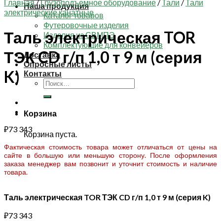
Главная
/
Грузоподъемное оборудование
/
Тали
/
Тали
Наша продукция
электрические канатные
Каталог товаров
Футеровочные изделия
Таль электрическая TOR
Изделия из СВМПЭ
Комплектующие для конвейеров
ТЭК CD г/п 1,0 т 9 м (серия
Доставка
Опросные листы
K)
Контакты
Искать:
Корзина
₽
73 343
Корзина пуста.
Фактическая стоимость товара может отличаться от цены на
сайте в большую или меньшую сторону. После оформления
заказа менеджер вам позвонит и уточнит стоимость и наличие
товара.
Таль электрическая TOR ТЭК CD г/п 1,0 т 9 м (серия K)
₽
73 343