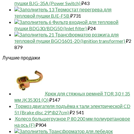
пушки BJG-35A (Power Switch)
₽
43
13 Термостат перегрева для
тепловой пушки BJE-F5B
₽
731
6 Фильтр входной для тепловой
пушки BDG30/BDG50 (Inlet filter)
₽
24
21 Трансформатор розжига для
тепловой пушки BGO1601-20 (Ignition transformer)
₽
2
879
Лучшие продажи
Крюк для стяжных ремней TOR 3,0 т 35
мм JK35301 (Q)
₽
147
Тормоз двигателя подъёма к тали электрической CD
5т (Brake disc 29*ф27cm)
₽
2 541
Колесо большегрузное P 80 200 мм полиуретановое
на ось (F)
₽
904
Трансформатор для лебедок