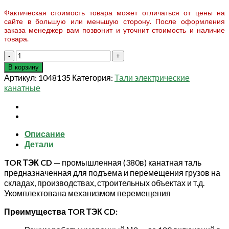
Фактическая стоимость товара может отличаться от цены на
сайте в большую или меньшую сторону. После оформления
заказа менеджер вам позвонит и уточнит стоимость и наличие
товара.
Количество
товара
В корзину
Таль
Артикул:
1048135
Категория:
Тали электрические
электрическая
канатные
TOR
ТЭК
CD
г/
Описание
п
Детали
1,0
т
TOR ТЭК CD
— промышленная (380в) канатная таль
9
предназначенная для подъема и перемещения грузов на
м
складах, производствах, строительных объектах и т.д.
(серия
Укомплектована механизмом перемещения
K)
Преимущества TOR ТЭК CD: