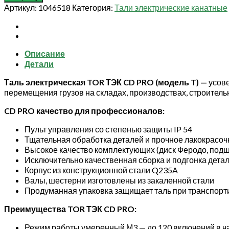
Таль
Артикул:
1046518
Категория:
Тали электрические канатные
электрическая
TOR
ТЭК
CD
Описание
PRO
Детали
г/
п
Таль электрическая TOR ТЭК CD PRO (модель T) —
усов
0,5
перемещения грузов на складах, производствах, строительн
т
12
CD PRO качество для профессионалов:
м
(серия
Пульт управления со степенью защиты IP 54
T)
Тщательная обработка деталей и прочное лакокрасо
Высокое качество комплектующих (диск Феродо, подши
Исключительно качественная сборка и подгонка дета
Корпус из конструкционной стали Q235A
Валы, шестерни изготовлены из закаленной стали
Продуманная упаковка защищает таль при транспорт
Преимущества TOR ТЭК CD PRO:
Режим работы умеренный М3 — до 120 включений в ча