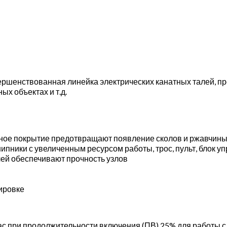
ершенствованная линейка электрических канатных талей, п
ых объектах и т.д.
чное покрытие предотвращают появление сколов и ржавчин
пники с увеличенным ресурсом работы, трос, пульт, блок у
лей обеспечивают прочность узлов
ировке
с при продолжительности включения (ПВ) 25% для работы с