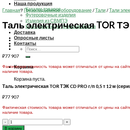
Наша продукция
Каталог товаров
Главная
/
Грузоподъемное оборудование
/
Тали
/
Тали эле
Футеровочные изделия
Изделия из СВМПЭ
Таль электрическая TOR ТЭК 
Комплектующие для конвейеров
Доставка
Опросные листы
Контакты
Искать:
₽
77 907
Фактическая стоимость товара может отличаться от цены на сай
Корзина
наличие товара.
Корзина пуста.
Таль электрическая TOR ТЭК CD PRO г/п 0,5 т 12 м (сери
₽
77 907
Фактическая стоимость товара может отличаться от цены на сай
наличие товара.
Количество
товара
В корзину