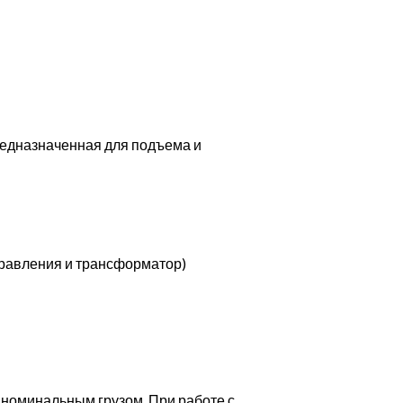
редназначенная для подъема и
ы
правления и трансформатор)
 номинальным грузом. При работе с