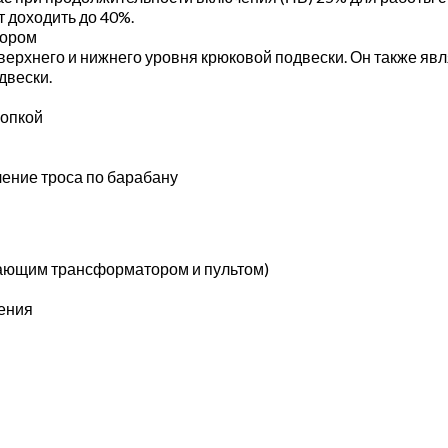
 доходить до 40%.
тором
ерхнего и нижнего уровня крюковой подвески. Он также яв
двески.
нопкой
ение троса по барабану
жающим трансформатором и пультом)
ения