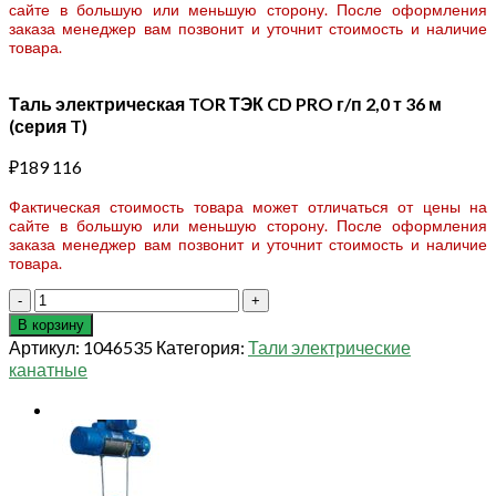
сайте в большую или меньшую сторону. После оформления
заказа менеджер вам позвонит и уточнит стоимость и наличие
товара.
Таль электрическая TOR ТЭК CD PRO г/п 2,0 т 36 м
(серия T)
₽
189 116
Фактическая стоимость товара может отличаться от цены на
сайте в большую или меньшую сторону. После оформления
заказа менеджер вам позвонит и уточнит стоимость и наличие
товара.
Количество
товара
В корзину
Таль
Артикул:
1046535
Категория:
Тали электрические
электрическая
канатные
TOR
ТЭК
CD
PRO
г/
п