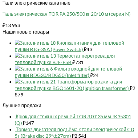
Тали электрические канатные
Таль электрическая TOR PA 250/500 кг 20/10 м (серия N)
₽
13 963
Наши новые товары
18 Кнопка питания для тепловой
пушки BJG-35A (Power Switch)
₽
43
13 Термостат перегрева для
тепловой пушки BJE-F5B
₽
731
6 Фильтр входной для тепловой
пушки BDG30/BDG50 (Inlet filter)
₽
24
21 Трансформатор розжига для
тепловой пушки BGO1601-20 (Ignition transformer)
₽
2
879
Лучшие продажи
Крюк для стяжных ремней TOR 3,0 т 35 мм JK35301
(Q)
₽
147
Тормоз двигателя подъёма к тали электрической CD
5т (Brake disc 29*ф27cm)
₽
2 541