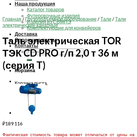
Наша продукция
Каталог товаров
Футеровочные изделия
Главная
/
Грузоподъемное оборудование
/
Тали
/
Тали
Изделия из СВМПЭ
электрические канатные
Комплектующие для конвейеров
Доставка
Таль электрическая TOR
Опросные листы
Контакты
ТЭК CD PRO г/п 2,0 т 36 м
Искать:
(серия T)
Корзина
Корзина пуста.
₽
189 116
Фактическая стоимость товара может отличаться от цены на