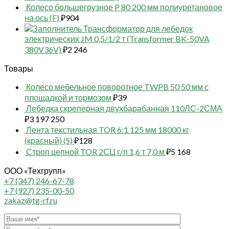
Колесо большегрузное P 80 200 мм полиуретановое
на ось (F)
₽
904
Трансформатор для лебедок
электрических JM 0,5/1/2 т (Transformer BK-50VA
380V36V)
₽
2 246
Товары
Колесо мебельное поворотное TWPB 50 50 мм с
площадкой и тормозом
₽
39
Лебедка скреперная двухбарабанная 110ЛС-2СМА
₽
3 197 250
Лента текстильная TOR 6:1 125 мм 18000 кг
(красный) (S)
₽
128
Строп цепной TOR 2СЦ г/п 1,6 т 7,0 м
₽
5 168
ООО «Техгрупп»
+7 (347) 246-67-78
+7 (927) 235-00-50
zakaz@tg-rf.ru