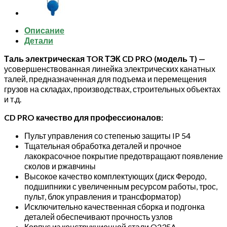
2,0
т
36
Описание
м
Детали
(серия
Таль электрическая TOR ТЭК CD PRO (модель T) —
T)
усовершенствованная линейка электрических канатных
талей, предназначенная для подъема и перемещения
грузов на складах, производствах, строительных объектах
и т.д.
CD PRO качество для профессионалов:
Пульт управления со степенью защиты IP 54
Тщательная обработка деталей и прочное
лакокрасочное покрытие предотвращают появление
сколов и ржавчины
Высокое качество комплектующих (диск Феродо,
подшипники с увеличенным ресурсом работы, трос,
пульт, блок управления и трансформатор)
Исключительно качественная сборка и подгонка
деталей обеспечивают прочность узлов
Корпус из конструкционной стали Q235A