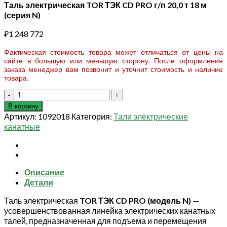
Таль электрическая TOR ТЭК CD PRO г/п 20,0 т 18 м
(серия N)
₽
1 248 772
Фактическая стоимость товара может отличаться от цены на
сайте в большую или меньшую сторону. После оформления
заказа менеджер вам позвонит и уточнит стоимость и наличие
товара.
Количество
товара
В корзину
Таль
Артикул:
1092018
Категория:
Тали электрические
электрическая
канатные
TOR
ТЭК
CD
PRO
Описание
г/
Детали
п
20,0
Таль электрическая
TOR ТЭК CD PRO (модель N)
—
т
усовершенствованная линейка электрических канатных
18
талей, предназначенная для подъема и перемещения
м