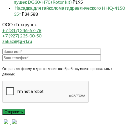
пушек DG30/H70 (Rotor kit)
₽
195
Насадка для гайколома гидравлического HHQ-4150
35т
₽
34 588
ООО «Техгрупп»
+7 (347) 246-67-78
+7 (927) 235-00-50
zakaz@tg-rf.ru
Отправляя форму, я даю согласие на обработку моих персональных
данных.