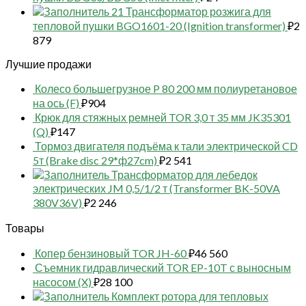
21 Трансформатор розжига для
тепловой пушки BGO1601-20 (Ignition transformer)
₽
2
879
Лучшие продажи
Колесо большегрузное P 80 200 мм полиуретановое
на ось (F)
₽
904
Крюк для стяжных ремней TOR 3,0 т 35 мм JK35301
(Q)
₽
147
Тормоз двигателя подъёма к тали электрической CD
5т (Brake disc 29*ф27cm)
₽
2 541
Трансформатор для лебедок
электрических JM 0,5/1/2 т (Transformer BK-50VA
380V36V)
₽
2 246
Товары
Копер бензиновый TOR JH-60
₽
46 560
Съемник гидравлический TOR EP-10T с выносным
насосом (X)
₽
28 100
Комплект ротора для тепловых