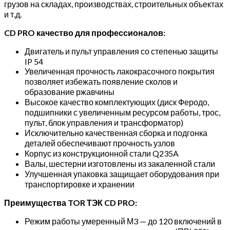
грузов на складах, производствах, строительных объектах
(серия
и т.д.
N)
CD PRO качество для профессионалов:
Двигатель и пульт управления со степенью защиты
IP 54
Увеличенная прочность лакокрасочного покрытия
позволяет избежать появление сколов и
образование ржавчины
Высокое качество комплектующих (диск Феродо,
подшипники с увеличенным ресурсом работы, трос,
пульт, блок управления и трансформатор)
Исключительно качественная сборка и подгонка
деталей обеспечивают прочность узлов
Корпус из конструкционной стали Q235A
Валы, шестерни изготовлены из закаленной стали
Улучшенная упаковка защищает оборудования при
транспортировке и хранении
Преимущества TOR ТЭК CD PRO:
Режим работы умеренный М3 — до 120 включений в