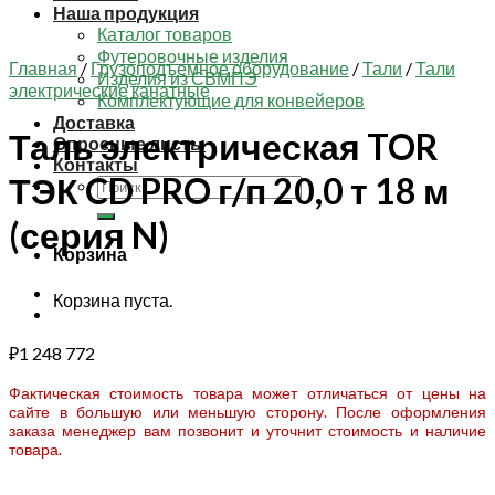
Наша продукция
Каталог товаров
Футеровочные изделия
Главная
/
Грузоподъемное оборудование
/
Тали
/
Тали
Изделия из СВМПЭ
электрические канатные
Комплектующие для конвейеров
Доставка
Таль электрическая TOR
Опросные листы
Контакты
ТЭК CD PRO г/п 20,0 т 18 м
Искать:
(серия N)
Корзина
Корзина пуста.
₽
1 248 772
Фактическая стоимость товара может отличаться от цены на
сайте в большую или меньшую сторону. После оформления
заказа менеджер вам позвонит и уточнит стоимость и наличие
товара.