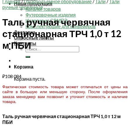
Главная
/
Грузоподъемное оборудование
/
Тали
/
Тали
Наша продукция
ручные червячные
Каталог товаров
Футеровочные изделия
Таль ручная червячная
Изделия из СВМПЭ
Комплектующие для конвейеров
стационарная ТРЧ 1,0 т 12
Доставка
Опросные листы
м ПБИ
Контакты
Искать:
Корзина
₽
108 084
Корзина пуста.
Фактическая стоимость товара может отличаться от цены на
сайте в большую или меньшую сторону. После оформления
заказа менеджер вам позвонит и уточнит стоимость и наличие
товара.
Таль ручная червячная стационарная ТРЧ 1,0 т 12 м
ПБИ