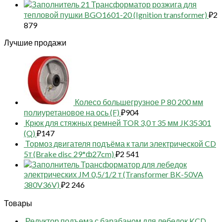
21 Трансформатор розжига для
тепловой пушки BGO1601-20 (Ignition transformer)
₽
2
879
Лучшие продажи
Колесо большегрузное P 80 200 мм
полиуретановое на ось (F)
₽
904
Крюк для стяжных ремней TOR 3,0 т 35 мм JK35301
(Q)
₽
147
Тормоз двигателя подъёма к тали электрической CD
5т (Brake disc 29*ф27cm)
₽
2 541
Трансформатор для лебедок
электрических JM 0,5/1/2 т (Transformer BK-50VA
380V36V)
₽
2 246
Товары
Редуктор подъема с барабаном для лебедок KCD