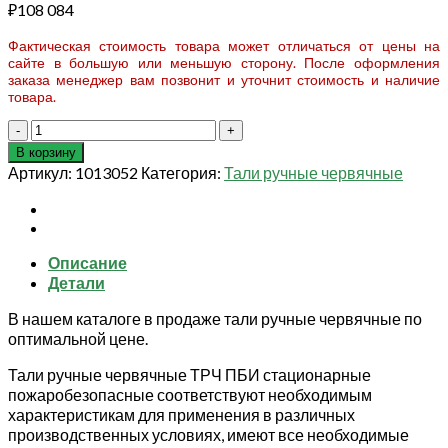
₽
108 084
Фактическая стоимость товара может отличаться от цены на
сайте в большую или меньшую сторону. После оформления
заказа менеджер вам позвонит и уточнит стоимость и наличие
товара.
Количество
товара
В корзину
Таль
Артикул:
1013052
Категория:
Тали ручные червячные
ручная
червячная
стационарная
ТРЧ
Описание
1,0
Детали
т
12
В нашем каталоге в продаже тали ручные червячные по
м
оптимальной цене.
ПБИ
Тали ручные червячные ТРЧ ПБИ стационарные
пожаробезопасные соответствуют необходимым
характеристикам для применения в различных
производственных условиях, имеют все необходимые