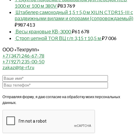
1000 кг 100 м 380V
₽
83 769
Штабелер самоходный 1,5 т 5,0 м XILIN CTDR15-III с
раздвижными вилами и опорами (сопровождаемый)
₽
987 413
Весы крановые КВ-3000
₽
61 678
Строп цепной TOR ВЦ г/п 3,15 т 10,5 м
₽
7 006
ООО «Техгрупп»
+7 (347) 246-67-78
+7 (927) 235-00-50
zakaz@tg-rf.ru
Отправляя форму, я даю согласие на обработку моих персональных
данных.