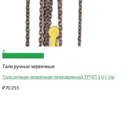
+
Быстрый просмотр
Тали ручные червячные
Таль ручная червячная передвижная ТРЧП 1,0 т 3 м
₽
70 255