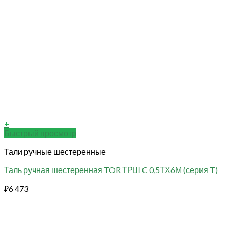
+
Быстрый просмотр
Тали ручные шестеренные
Таль ручная шестеренная TOR ТРШ C 0,5ТХ6М (серия T)
₽
6 473