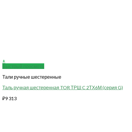
+
Быстрый просмотр
Тали ручные шестеренные
Таль ручная шестеренная TOR ТРШ C 2ТХ6М (серия G)
₽
9 313