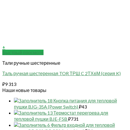
+
Быстрый просмотр
Тали ручные шестеренные
Таль ручная шестеренная TOR ТРШ C 2ТХ6М (серия K)
₽
9 313
Наши новые товары
18 Кнопка питания для тепловой
пушки BJG-35A (Power Switch)
₽
43
13 Термостат перегрева для
тепловой пушки BJE-F5B
₽
731
6 Фильтр входной для тепловой