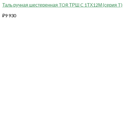
Таль ручная шестеренная TOR ТРШ C 1ТХ12М (серия T)
₽
9 930