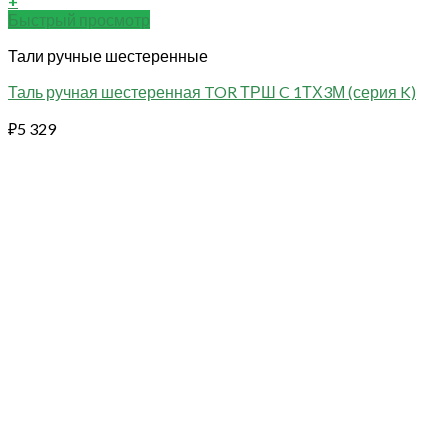
+
Быстрый просмотр
Тали ручные шестеренные
Таль ручная шестеренная TOR ТРШ C 1ТХ3М (серия K)
₽
5 329