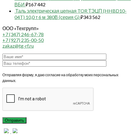
ВБИ
₽
167 442
Таль электрическая цепная TOR ТЭЦП (HHBD10-
04T) 10,0 т 6 м 380В (серия G)
₽
343 562
ООО «Техгрупп»
+7 (347) 246-67-78
+7 (927) 235-00-50
zakaz@tg-rf.ru
Отправляя форму, я даю согласие на обработку моих персональных
данных.