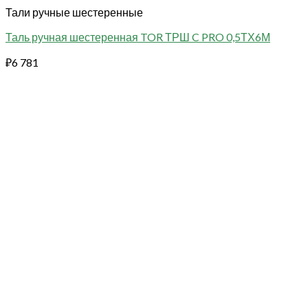
Тали ручные шестеренные
Таль ручная шестеренная TOR ТРШ C PRO 0,5ТХ6М
₽
6 781