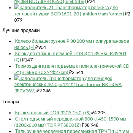
пушки BDG30/BDG50 (Inlet filter)
₽
24
21 Трансформатор розжига для
тепловой пушки BGO1601-20 (Ignition transformer)
₽
2
879
Лучшие продажи
Колесо большегрузное P 80 200 мм полиуретановое
на ось (F)
₽
904
Крюк для стяжных ремней TOR 3,0 т 35 мм JK35301
(Q)
₽
147
Тормоз двигателя подъёма к тали электрической CD
5т (Brake disc 29*ф27cm)
₽
2 541
Трансформатор для лебедок
электрических JM 0,5/1/2 т (Transformer BK-50VA
380V36V)
₽
2 246
Товары
Крюк чалочный TOR 320А 15,0 т (S)
₽
4 205
Стол подъемный передвижной 800 кг 450-1500 мм
(1200х610 мм) TOR PTS800 (Z)
₽
98 948
Таль ручная червячная передвижная ТРЧП 1,0 т 9 м