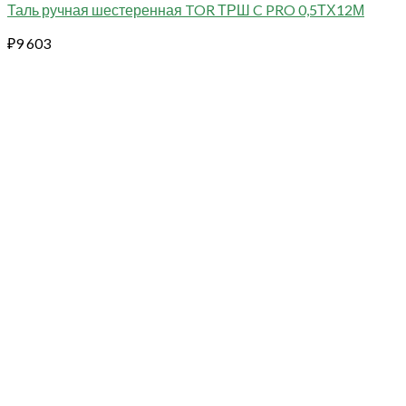
Таль ручная шестеренная TOR ТРШ C PRO 0,5ТХ12М
₽
9 603