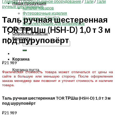
Главная
/
Грузоподъемное оборудование
/
Тали
/
Тали
Наша продукция
ручные шестеренные
Каталог товаров
Футеровочные изделия
Таль ручная шестеренная
Изделия из СВМПЭ
Комплектующие для конвейеров
TOR ТРШш (HSH-D) 1,0 т 3 м
Доставка
Опросные листы
под шуруповёрт
Контакты
Искать:
Корзина
₽
21 989
Корзина пуста.
Фактическая стоимость товара может отличаться от цены на
сайте в большую или меньшую сторону. После оформления
заказа менеджер вам позвонит и уточнит стоимость и наличие
товара.
Таль ручная шестеренная TOR ТРШш (HSH-D) 1,0 т 3 м
под шуруповёрт
₽
21 989