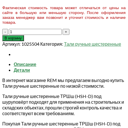
Фактическая стоимость товара может отличаться от цены на
сайте в большую или меньшую сторону. После оформления
заказа менеджер вам позвонит и уточнит стоимость и наличие
товара.
Количество
товара
В корзину
Таль
Артикул:
1025504
Категория:
Тали ручные шестеренные
ручная
шестеренная
TOR
Описание
ТРШш
Детали
(HSH-
D)
В интернет магазине REM мы предлагаем выгодно купить
1,0
Тали ручные шестеренные по низкой стоимости.
т
3
Тали ручные шестеренные ТРШш (HSH-D) под
м
шуруповёрт подходят для применения на строительных и
под
складских объектах, прошли строгий контроль качества и
шуруповёрт
соответствуют всем требованиям.
Покупая Тали ручные шестеренные ТРШш (HSH-D) под