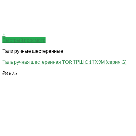
+
Быстрый просмотр
Тали ручные шестеренные
Таль ручная шестеренная TOR ТРШ C 1ТХ9М (серия G)
₽
8 875