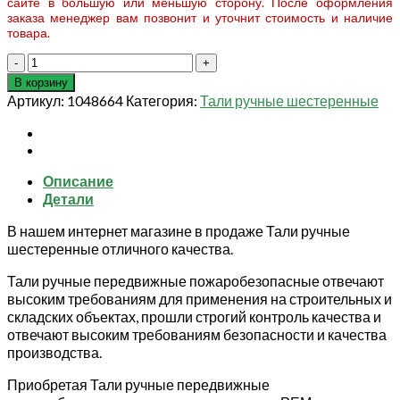
сайте в большую или меньшую сторону. После оформления
заказа менеджер вам позвонит и уточнит стоимость и наличие
товара.
Количество
товара
В корзину
Таль
Артикул:
1048664
Категория:
Тали ручные шестеренные
ручная
шестеренная
ТРШAп-0,5
т
Описание
3
Детали
м
(П-
В нашем интернет магазине в продаже Тали ручные
IIa)
шестеренные отличного качества.
Тали ручные передвижные пожаробезопасные отвечают
высоким требованиям для применения на строительных и
складских объектах, прошли строгий контроль качества и
отвечают высоким требованиям безопасности и качества
производства.
Приобретая Тали ручные передвижные