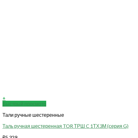
+
Быстрый просмотр
Тали ручные шестеренные
Таль ручная шестеренная TOR ТРШ C 1ТХ3М (серия G)
₽
5 329