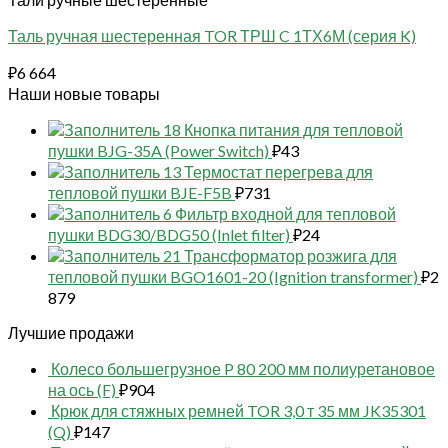
Таль ручная шестеренная TOR ТРШ C 1ТХ6М (серия K)
₽
6 664
Наши новые товары
18 Кнопка питания для тепловой
пушки BJG-35A (Power Switch)
₽
43
13 Термостат перегрева для
тепловой пушки BJE-F5B
₽
731
6 Фильтр входной для тепловой
пушки BDG30/BDG50 (Inlet filter)
₽
24
21 Трансформатор розжига для
тепловой пушки BGO1601-20 (Ignition transformer)
₽
2
879
Лучшие продажи
Колесо большегрузное P 80 200 мм полиуретановое
на ось (F)
₽
904
Крюк для стяжных ремней TOR 3,0 т 35 мм JK35301
(Q)
₽
147