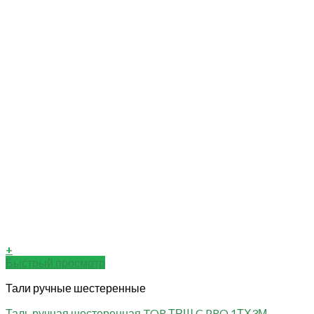
+
Быстрый просмотр
Тали ручные шестеренные
Таль ручная шестеренная TOR ТРШ C PRO 1ТХ3М