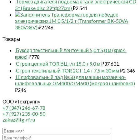
Тормоз двигателя подъёма к тали электрической CD
5т (Brake disc 29*ф27cm)
₽
2 541
Трансформатор для лебедок
электрических JM 0,5/1/2 т (Transformer BK-50VA
380V36V)
₽
2 246
Товары
Буксир текстильный ленточный 5,0 т 5,0 м (крюк-
крюк)
₽
778
Строп цепной TOR ВЦ г/п 15,0 т 9,0 м
₽
37 631
Строп текстильный TOR 2СТ 1,4 т 7,5 м 30 мм
₽
2 346
Шлифовальный пад №50 для машин мозаично-
шлифовальных GM400/GM600 (мокрая шлифовка)
₽
246
ООО «Техгрупп»
+7 (347) 246-67-78
+7 (927) 235-00-50
zakaz@tg-rf.ru