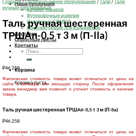
Главная
/
Грузоподъемное оборудование
/
Тали
/
Тали
Наша продукция
ручные шестеренные
Каталог товаров
Футеровочные изделия
Таль ручная шестеренная
Изделия из СВМПЭ
Комплектующие для конвейеров
ТРШAп-0,5 т 3 м (П-IIa)
Доставка
Опросные листы
Контакты
Искать:
₽
46 258
Корзина
Фактическая стоимость товара может отличаться от цены на
Корзина пуста.
сайте в большую или меньшую сторону. После оформления
заказа менеджер вам позвонит и уточнит стоимость и наличие
товара.
Таль ручная шестеренная ТРШAп-0,5 т 3 м (П-IIa)
₽
46 258
Фактическая стоимость товара может отличаться от цены на