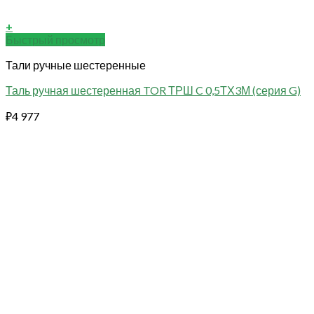
+
Быстрый просмотр
Тали ручные шестеренные
Таль ручная шестеренная TOR ТРШ C 0,5ТХ3М (серия G)
₽
4 977