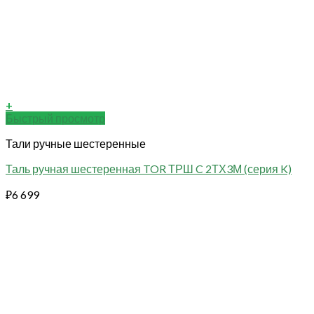
+
Быстрый просмотр
Тали ручные шестеренные
Таль ручная шестеренная TOR ТРШ C 2ТХ3М (серия K)
₽
6 699