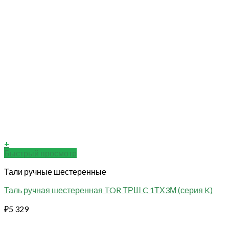
+
Быстрый просмотр
Тали ручные шестеренные
Таль ручная шестеренная TOR ТРШ C 1ТХ3М (серия K)
₽
5 329