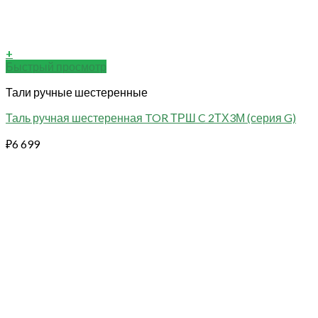
+
Быстрый просмотр
Тали ручные шестеренные
Таль ручная шестеренная TOR ТРШ C 2ТХ3М (серия G)
₽
6 699