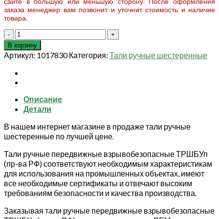
сайте в большую или меньшую сторону. После оформления
заказа менеджер вам позвонит и уточнит стоимость и наличие
товара.
Количество
товара
В корзину
Таль
Артикул:
1017830
Категория:
Тали ручные шестеренные
ручная
шестеренная
ТРШБУп-
Ех-3,2
Описание
т
Детали
12
м
В нашем интернет магазине в продаже тали ручные
шестеренные по лучшей цене.
Тали ручные передвижные взрывобезопасные ТРШБУп
(пр-ва РФ) соответствуют необходимым характеристикам
для использования на промышленных объектах, имеют
все необходимые сертификаты и отвечают высоким
требованиям безопасности и качества производства.
Заказывая тали ручные передвижные взрывобезопасные