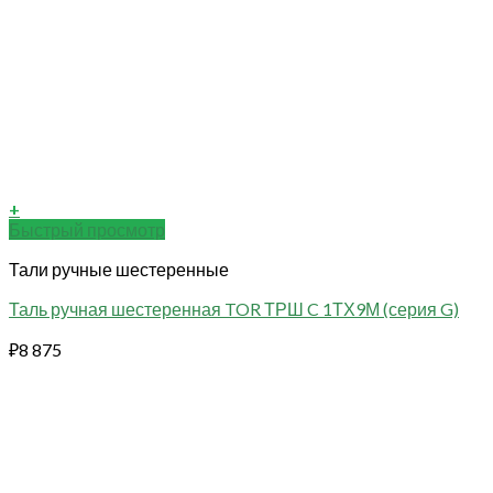
+
Быстрый просмотр
Тали ручные шестеренные
Таль ручная шестеренная TOR ТРШ C 1ТХ9М (серия G)
₽
8 875