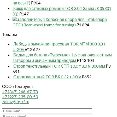
на ось (F)
₽
904
Крюк для стяжных ремней TOR 3,0 т 35 мм JK35301
(Q)
₽
147
4 Колёсная опора для штабелёра
CTD (Rear wheel frame for turning)
₽
1 694
Товары
Лебедка рычажная тросовая TOR МТМ 800 0,8 т
L=20м
₽
12 627
Бадья для бетона «Туфелька» 1,6 с одночелюстным
затвором и рычажным приводом
₽
143 104
Строп текстильный TOR СТП 10,0 т 3,0 м 300 мм
₽
3
691
Строп канатный TOR ВК 0,32 т 3,0 м
₽
652
ООО «Техгрупп»
+7 (347) 246-67-78
+7 (927) 235-00-50
zakaz@tg-rf.ru