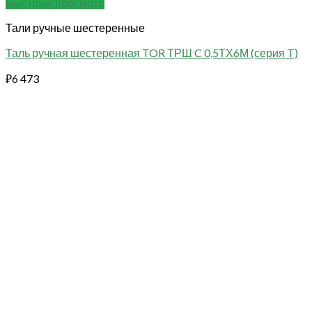
Быстрый просмотр
Тали ручные шестеренные
Таль ручная шестеренная TOR ТРШ C 0,5ТХ6М (серия T)
₽
6 473