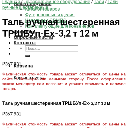
Главная
/
Грузоподъемное оборудование
/
Тали
/
Тали
Наша продукция
ручные шестеренные
Каталог товаров
Футеровочные изделия
Таль ручная шестеренная
Изделия из СВМПЭ
Комплектующие для конвейеров
ТРШБУп-Ех-3,2 т 12 м
Доставка
Опросные листы
Контакты
Искать:
₽
367 931
Корзина
Фактическая стоимость товара может отличаться от цены на
Корзина пуста.
сайте в большую или меньшую сторону. После оформления
заказа менеджер вам позвонит и уточнит стоимость и наличие
товара.
Таль ручная шестеренная ТРШБУп-Ех-3,2 т 12 м
₽
367 931
Фактическая стоимость товара может отличаться от цены на