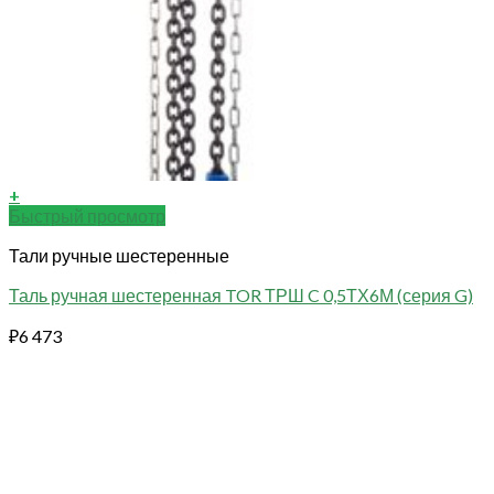
+
Быстрый просмотр
Тали ручные шестеренные
Таль ручная шестеренная TOR ТРШ C 0,5ТХ6М (серия G)
₽
6 473