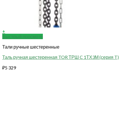
+
Быстрый просмотр
Тали ручные шестеренные
Таль ручная шестеренная TOR ТРШ C 1ТХ3М (серия T)
₽
5 329