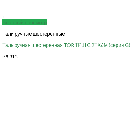
+
Быстрый просмотр
Тали ручные шестеренные
Таль ручная шестеренная TOR ТРШ C 2ТХ6М (серия G)
₽
9 313