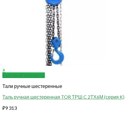
+
Быстрый просмотр
Тали ручные шестеренные
Таль ручная шестеренная TOR ТРШ C 2ТХ6М (серия K)
₽
9 313