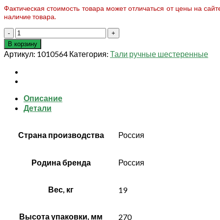
Фактическая стоимость товара может отличаться от цены на сай
наличие товара.
Количество
товара
В корзину
Таль
Артикул:
1010564
Категория:
Тали ручные шестеренные
ручная
шестеренная
ТРШСп-
Ех-0,5
Описание
т
Детали
6
м
Страна производства
Россия
Родина бренда
Россия
Вес, кг
19
Высота упаковки, мм
270