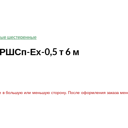
ные шестеренные
РШСп-Ех-0,5 т 6 м
те в большую или меньшую сторону. После оформления заказа мене