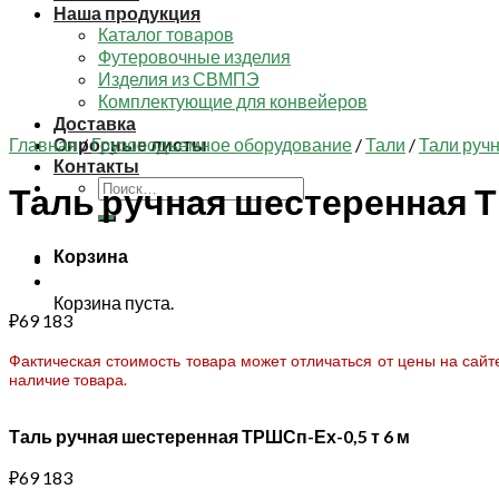
Наша продукция
Каталог товаров
Футеровочные изделия
Изделия из СВМПЭ
Комплектующие для конвейеров
Доставка
Главная
Опросные листы
/
Грузоподъемное оборудование
/
Тали
/
Тали руч
Контакты
Искать:
Таль ручная шестеренная Т
Корзина
Корзина пуста.
₽
69 183
Фактическая стоимость товара может отличаться от цены на сай
наличие товара.
Таль ручная шестеренная ТРШСп-Ех-0,5 т 6 м
₽
69 183