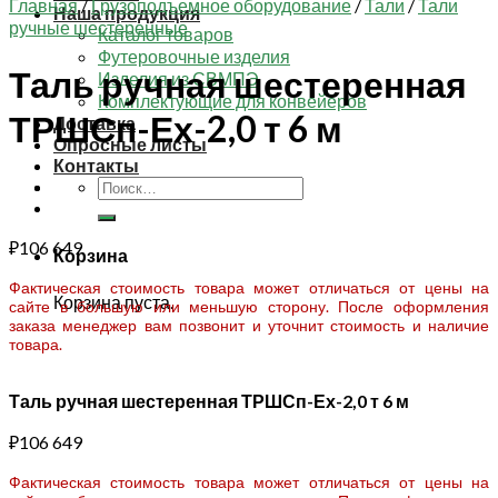
Главная
/
Грузоподъемное оборудование
/
Тали
/
Тали
Наша продукция
ручные шестеренные
Каталог товаров
Футеровочные изделия
Таль ручная шестеренная
Изделия из СВМПЭ
Комплектующие для конвейеров
ТРШСп-Ех-2,0 т 6 м
Доставка
Опросные листы
Контакты
Искать:
₽
106 649
Корзина
Фактическая стоимость товара может отличаться от цены на
Корзина пуста.
сайте в большую или меньшую сторону. После оформления
заказа менеджер вам позвонит и уточнит стоимость и наличие
товара.
Таль ручная шестеренная ТРШСп-Ех-2,0 т 6 м
₽
106 649
Фактическая стоимость товара может отличаться от цены на