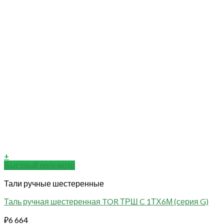
+
Быстрый просмотр
Тали ручные шестеренные
Таль ручная шестеренная TOR ТРШ C 1ТХ6М (серия G)
₽
6 664