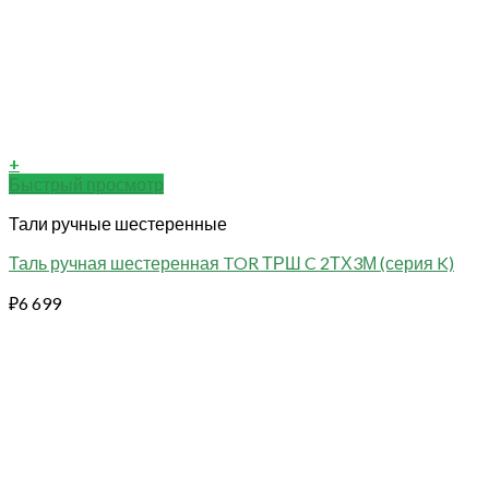
+
Быстрый просмотр
Тали ручные шестеренные
Таль ручная шестеренная TOR ТРШ C 2ТХ3М (серия K)
₽
6 699