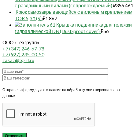
с раздвижными вилами (сопровождаемый)
₽
356 461
Крюк самозакрывающийся с вилочным креплением
TOR 5,3 т (S)
₽
1 867
61 Крышка подшипника для тележки
гидравлической DB (Dust-proof cover)
₽
56
ООО «Техгрупп»
+7 (347) 246-67-78
+7 (927) 235-00-50
zakaz@tg-rf.ru
Отправляя форму, я даю согласие на обработку моих персональных
данных.