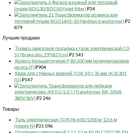
6 Фильтр входной для тепловой
пушки BDG30/BDG50 (Inlet filter)
₽
24
21 Трансформатор розжига для
тепловой пушки BGO1601-20 (Ignition transformer)
₽
2
879
Лучшие продажи
Тормоз двигателя подъёма к тали электрической CD
5т (Brake disc 29*ф27cm)
₽
2 541
Колесо большегрузное P 80 200 мм полиуретановое
на ось (F)
₽
904
Крюк для стяжных ремней TOR 3,0 т 35 мм JK35301
(Q)
₽
147
Трансформатор для лебедок
электрических JM 0,5/1/2 т (Transformer BK-50VA
380V36V)
₽
2 246
Товары
Таль электрическая TOR PA 600/1200 кг 12/6 м
(серия N)
₽
21 096
Штабелер самоходный 1,2 т 3,5 м XILIN CDD12R-EN