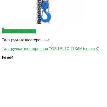
+
Быстрый просмотр
Тали ручные шестеренные
Таль ручная шестеренная TOR ТРШ C 1ТХ6М (серия K)
₽
6 664