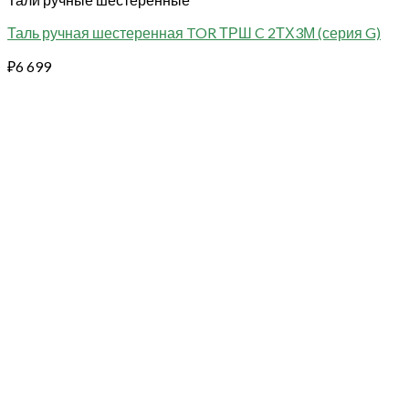
Таль ручная шестеренная TOR ТРШ C 2ТХ3М (серия G)
₽
6 699