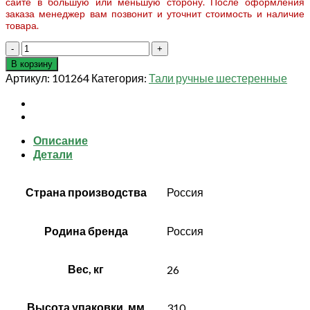
сайте в большую или меньшую сторону. После оформления
заказа менеджер вам позвонит и уточнит стоимость и наличие
товара.
Количество
товара
В корзину
Таль
Артикул:
101264
Категория:
Тали ручные шестеренные
ручная
шестеренная
ТРШСп-
Ех-2,0
Описание
т
Детали
6
м
Страна производства
Россия
Родина бренда
Россия
Вес, кг
26
Высота упаковки, мм
310