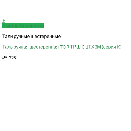
+
Быстрый просмотр
Тали ручные шестеренные
Таль ручная шестеренная TOR ТРШ C 1ТХ3М (серия K)
₽
5 329