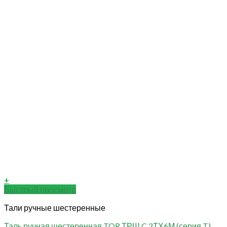
+
Быстрый просмотр
Тали ручные шестеренные
Таль ручная шестеренная TOR ТРШ C 2ТХ6М (серия T)