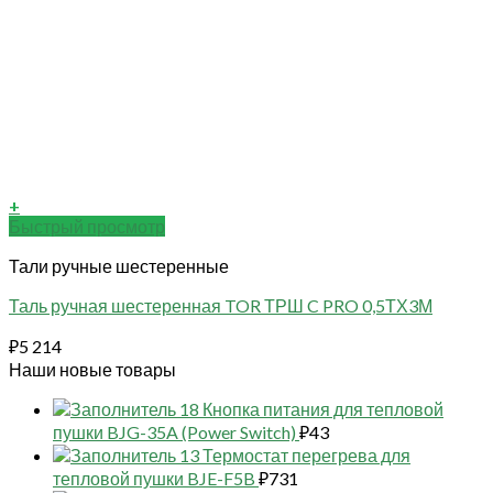
+
Быстрый просмотр
Тали ручные шестеренные
Таль ручная шестеренная TOR ТРШ C PRO 0,5ТХ3М
₽
5 214
Наши новые товары
18 Кнопка питания для тепловой
пушки BJG-35A (Power Switch)
₽
43
13 Термостат перегрева для
тепловой пушки BJE-F5B
₽
731