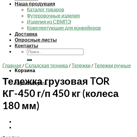
Наша продукция
Каталог товаров
Футеровочные изделия
Изделия из СВМПЭ
Комплектующие для конвейеров
Доставка
Опросные листы
Контакты
Искать:
Главная
/
Складская техника
/
Тележки
/
Тележки ручные
Корзина
Тележка грузовая TOR
Корзина пуста.
КГ-450 г/п 450 кг (колеса
180 мм)