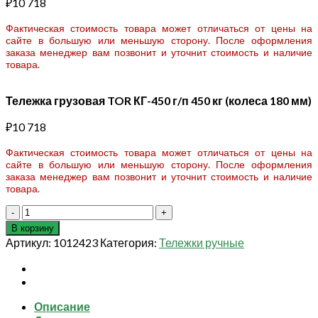
₽
10 718
Фактическая стоимость товара может отличаться от цены на
сайте в большую или меньшую сторону. После оформления
заказа менеджер вам позвонит и уточнит стоимость и наличие
товара.
Тележка грузовая TOR КГ-450 г/п 450 кг (колеса 180 мм)
₽
10 718
Фактическая стоимость товара может отличаться от цены на
сайте в большую или меньшую сторону. После оформления
заказа менеджер вам позвонит и уточнит стоимость и наличие
товара.
Количество
товара
В корзину
Тележка
Артикул:
1012423
Категория:
Тележки ручные
грузовая
TOR
КГ-450
г/
Описание
п