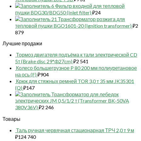
6 Фильтр входной для тепловой
пушки BDG30/BDG50 (Inlet filter)
₽
24
21 Трансформатор розжига для
тепловой пушки BGO1601-20 (Ignition transformer)
₽
2
879
Лучшие продажи
Тормоз двигателя подъёма к тали электрической CD
5т (Brake disc 29*ф27cm)
₽
2 541
Колесо большегрузное P 80 200 мм полиуретановое
на ось (F)
₽
904
Крюк для стяжных ремней TOR 3,0 т 35 мм JK35301
(Q)
₽
147
Трансформатор для лебедок
электрических JM 0,5/1/2 т (Transformer BK-50VA
380V36V)
₽
2 246
Товары
Таль ручная червячная стационарная ТРЧ 2,0 т 9 м
₽
124 740