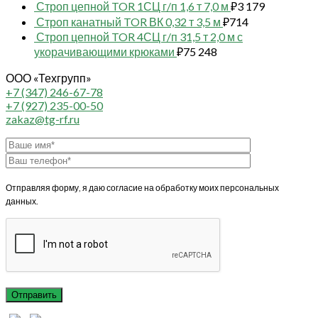
Строп цепной TOR 1СЦ г/п 1,6 т 7,0 м
₽
3 179
Строп канатный TOR ВК 0,32 т 3,5 м
₽
714
Строп цепной TOR 4СЦ г/п 31,5 т 2,0 м с
укорачивающими крюками
₽
75 248
ООО «Техгрупп»
+7 (347) 246-67-78
+7 (927) 235-00-50
zakaz@tg-rf.ru
Отправляя форму, я даю согласие на обработку моих персональных
данных.