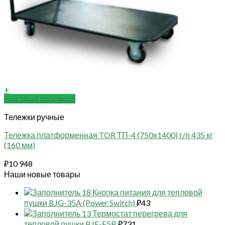
+
Быстрый просмотр
Тележки ручные
Тележка платформенная TOR ТП-4 (750х1400) г/п 435 кг
(160 мм)
₽
10 948
Наши новые товары
18 Кнопка питания для тепловой
пушки BJG-35A (Power Switch)
₽
43
13 Термостат перегрева для
тепловой пушки BJE-F5B
₽
731