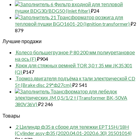
6 Фильтр входной для тепловой
пушки BDG30/BDG50 (Inlet filter)
₽
24
21 Трансформатор розжига для
тепловой пушки BGO1601-20 (Ignition transformer)
₽
2
879
Лучшие продажи
Колесо большегрузное P 80 200 мм полиуретановое
на ось (F)
₽
904
Крюк для стяжных ремней TOR 3,0 т 35 мм JK35301
(Q)
₽
147
Тормоз двигателя подъёма к тали электрической CD
5т (Brake disc 29*ф27cm)
₽
2 541
Трансформатор для лебедок
электрических JM 0,5/1/2 т (Transformer BK-50VA
380V36V)
₽
2 246
Товары
2 Цилиндр ф35 в сборе для тележки EPT15H/18H
(Cylinder assy ф35 (2020.04.01-2020.6.30) 31501014)