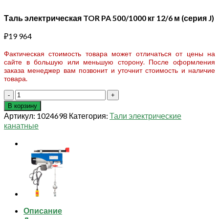
Таль электрическая TOR PA 500/1000 кг 12/6 м (серия J)
₽
19 964
Фактическая стоимость товара может отличаться от цены на
сайте в большую или меньшую сторону. После оформления
заказа менеджер вам позвонит и уточнит стоимость и наличие
товара.
Количество
товара
В корзину
Таль
Артикул:
1024698
Категория:
Тали электрические
электрическая
канатные
TOR
PA
500/1000
кг
12/6
м
(серия
J)
Описание