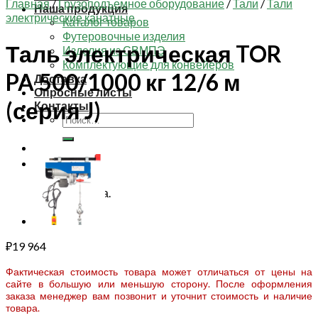
Главная
/
Грузоподъемное оборудование
/
Тали
/
Тали
Наша продукция
электрические канатные
Каталог товаров
Футеровочные изделия
Таль электрическая TOR
Изделия из СВМПЭ
Комплектующие для конвейеров
PA 500/1000 кг 12/6 м
Доставка
Опросные листы
(серия J)
Контакты
Искать:
Корзина
Корзина пуста.
₽
19 964
Фактическая стоимость товара может отличаться от цены на
сайте в большую или меньшую сторону. После оформления
заказа менеджер вам позвонит и уточнит стоимость и наличие
товара.