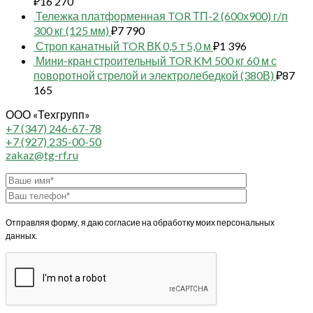
₽
16 270
Тележка платформенная TOR ТП-2 (600х900) г/п
300 кг (125 мм)
₽
7 790
Строп канатный TOR ВК 0,5 т 5,0 м
₽
1 396
Мини-кран строительный TOR KM 500 кг 60 м с
поворотной стрелой и электролебедкой (380В)
₽
87
165
ООО «Техгрупп»
+7 (347) 246-67-78
+7 (927) 235-00-50
zakaz@tg-rf.ru
Отправляя форму, я даю согласие на обработку моих персональных
данных.