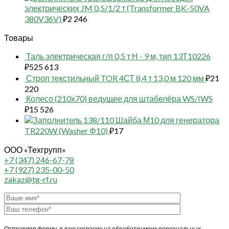
электрических JM 0,5/1/2 т (Transformer BK-50VA
380V36V)
₽
2 246
Товары
Таль электрическая г/п 0,5 т Н - 9 м, тип 13Т10226
₽
525 613
Строп текстильный TOR 4СТ 8,4 т 13,0 м 120 мм
₽
21
220
Колесо (210х70) ведущее для штабелёра WS/IWS
₽
15 526
138/110 Шайба М10 для генератора
TR220W (Washer Φ10)
₽
17
ООО «Техгрупп»
+7 (347) 246-67-78
+7 (927) 235-00-50
zakaz@tg-rf.ru
Отправляя форму, я даю согласие на обработку моих персональных