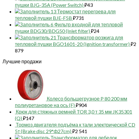
пушки BJG-35A (Power Switch)
₽
43
13 Термостат перегрева для
тепловой пушки BJE-F5B
₽
731
6 Фильтр входной для тепловой
пушки BDG30/BDG50 (Inlet filter)
₽
24
21 Трансформатор розжига для
тепловой пушки BGO1601-20 (Ignition transformer)
₽
2
879
Лучшие продажи
Колесо большегрузное P 80 200 мм
полиуретановое на ось (F)
₽
904
Крюк для стяжных ремней TOR 3,0 т 35 мм JK35301
(Q)
₽
147
Тормоз двигателя подъёма к тали электрической CD
5т (Brake disc 29*ф27cm)
₽
2 541
Трансформатор для лебедок