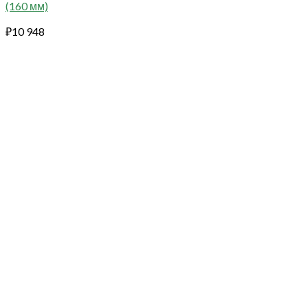
(160 мм)
₽
10 948