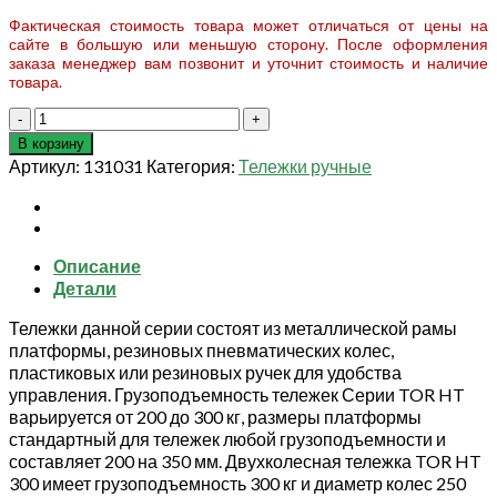
Фактическая стоимость товара может отличаться от цены на
сайте в большую или меньшую сторону. После оформления
заказа менеджер вам позвонит и уточнит стоимость и наличие
товара.
Количество
товара
В корзину
Тележка
Артикул:
131031
Категория:
Тележки ручные
ручная
двухколесная
TOR
HT
Описание
300
Детали
Тележки данной серии состоят из металлической рамы
платформы, резиновых пневматических колес,
пластиковых или резиновых ручек для удобства
управления. Грузоподъемность тележек Серии TOR HT
варьируется от 200 до 300 кг, размеры платформы
стандартный для тележек любой грузоподъемности и
составляет 200 на 350 мм. Двухколесная тележка TOR HT
300 имеет грузоподъемность 300 кг и диаметр колес 250