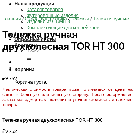
Наша продукция
Каталог товаров
Футеровочные изделия
Главная
/
Складская техника
/
Тележки
/
Тележки ручные
Изделия из СВМПЭ
Комплектующие для конвейеров
Тележка ручная
Доставка
Опросные листы
двухколесная TOR HT 300
Контакты
Искать:
Корзина
₽
9 752
Корзина пуста.
Фактическая стоимость товара может отличаться от цены на
сайте в большую или меньшую сторону. После оформления
заказа менеджер вам позвонит и уточнит стоимость и наличие
товара.
Тележка ручная двухколесная TOR HT 300
₽
9 752