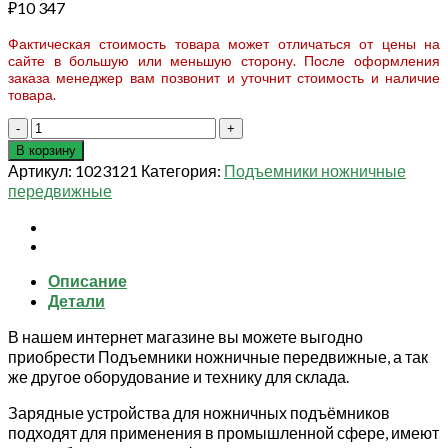
₽
10 347
Фактическая стоимость товара может отличаться от цены на
сайте в большую или меньшую сторону. После оформления
заказа менеджер вам позвонит и уточнит стоимость и наличие
товара.
Количество
товара
В корзину
Зарядное
Артикул:
1023121
Категория:
Подъемники ножничные
устройство
передвижные
для
ножничных
подъемников
SJY/GTJY
Описание
24V/20A
Детали
В нашем интернет магазине вы можете выгодно
приобрести Подъемники ножничные передвижные, а так
же другое оборудование и технику для склада.
Зарядные устройства для ножничных подъёмников
подходят для применения в промышленной сфере, имеют