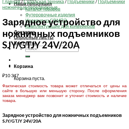
Главная
/
Складская техника
/
Подъемники
/
Подъемники
Наша продукция
ножничные передвижные
Каталог товаров
Футеровочные изделия
Зарядное устройство для
Изделия из СВМПЭ
Комплектующие для конвейеров
ножничных подъемников
Доставка
Опросные листы
SJY/GTJY 24V/20A
Контакты
Искать:
Корзина
₽
10 347
Корзина пуста.
Фактическая стоимость товара может отличаться от цены на
сайте в большую или меньшую сторону. После оформления
заказа менеджер вам позвонит и уточнит стоимость и наличие
товара.
Зарядное устройство для ножничных подъемников
SJY/GTJY 24V/20A