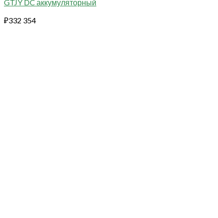
GTJY DC аккумуляторный
₽
332 354