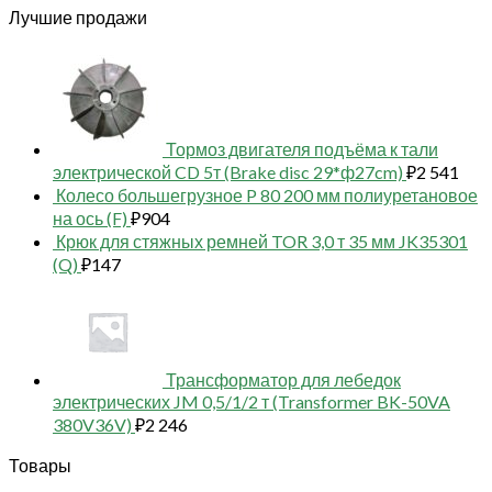
Лучшие продажи
Тормоз двигателя подъёма к тали
электрической CD 5т (Brake disc 29*ф27cm)
₽
2 541
Колесо большегрузное P 80 200 мм полиуретановое
на ось (F)
₽
904
Крюк для стяжных ремней TOR 3,0 т 35 мм JK35301
(Q)
₽
147
Трансформатор для лебедок
электрических JM 0,5/1/2 т (Transformer BK-50VA
380V36V)
₽
2 246
Товары