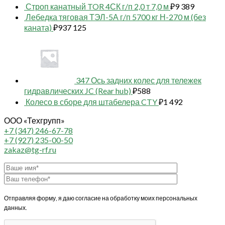
Строп канатный TOR 4СК г/п 2,0 т 7,0 м
₽
9 389
Лебедка тяговая ТЭЛ-5А г/п 5700 кг Н-270 м (без
каната)
₽
937 125
347 Ось задних колес для тележек
гидравлических JC (Rear hub)
₽
588
Колесо в сборе для штабелера CTY
₽
1 492
ООО «Техгрупп»
+7 (347) 246-67-78
+7 (927) 235-00-50
zakaz@tg-rf.ru
Отправляя форму, я даю согласие на обработку моих персональных
данных.