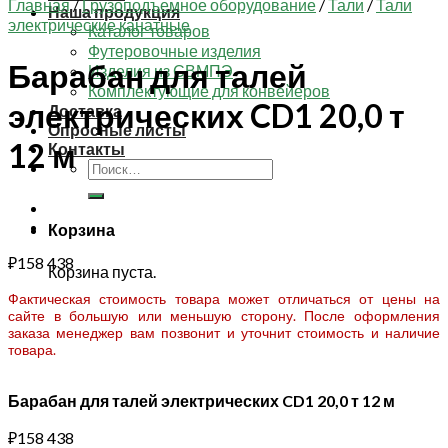
Главная
/
Грузоподъемное оборудование
/
Тали
/
Тали
Наша продукция
электрические канатные
Каталог товаров
Футеровочные изделия
Барабан для талей
Изделия из СВМПЭ
Комплектующие для конвейеров
электрических CD1 20,0 т
Доставка
Опросные листы
12 м
Контакты
Искать:
Корзина
₽
158 438
Корзина пуста.
Фактическая стоимость товара может отличаться от цены на
сайте в большую или меньшую сторону. После оформления
заказа менеджер вам позвонит и уточнит стоимость и наличие
товара.
Барабан для талей электрических CD1 20,0 т 12 м
₽
158 438