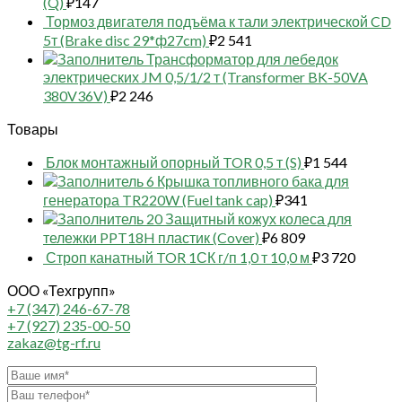
(Q)
₽
147
Тормоз двигателя подъёма к тали электрической CD
5т (Brake disc 29*ф27cm)
₽
2 541
Трансформатор для лебедок
электрических JM 0,5/1/2 т (Transformer BK-50VA
380V36V)
₽
2 246
Товары
Блок монтажный опорный TOR 0,5 т (S)
₽
1 544
6 Крышка топливного бака для
генератора TR220W (Fuel tank cap)
₽
341
20 Защитный кожух колеса для
тележки PPT18H пластик (Cover)
₽
6 809
Строп канатный TOR 1СК г/п 1,0 т 10,0 м
₽
3 720
ООО «Техгрупп»
+7 (347) 246-67-78
+7 (927) 235-00-50
zakaz@tg-rf.ru