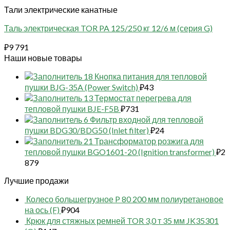
Тали электрические канатные
Таль электрическая TOR PA 125/250 кг 12/6 м (серия G)
₽
9 791
Наши новые товары
18 Кнопка питания для тепловой
пушки BJG-35A (Power Switch)
₽
43
13 Термостат перегрева для
тепловой пушки BJE-F5B
₽
731
6 Фильтр входной для тепловой
пушки BDG30/BDG50 (Inlet filter)
₽
24
21 Трансформатор розжига для
тепловой пушки BGO1601-20 (Ignition transformer)
₽
2
879
Лучшие продажи
Колесо большегрузное P 80 200 мм полиуретановое
на ось (F)
₽
904
Крюк для стяжных ремней TOR 3,0 т 35 мм JK35301