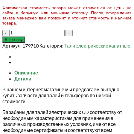
Фактическая стоимость товара может отличаться от цены на
сайте в большую или меньшую сторону. После оформления
заказа менеджер вам позвонит и уточнит стоимость и наличие
товара.
Количество
товара
В корзину
Барабан
Артикул:
179710
Категория:
Тали электрические канатные
для
талей
электрических
CD1
Описание
20,0
Детали
т
12
В нашем интернет магазине мы предлагаем выгодно
м
купить запчасти для талей и тельферов по низкой
стоимости.
Барабаны для талей электрических CD соответствуют
необходимым характеристикам для применения в
различных производственных условиях, имеют все
необходимые сертификаты и соответствуют всем