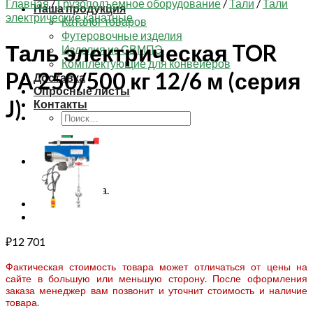
Главная
/
Грузоподъемное оборудование
/
Тали
/
Тали
Наша продукция
электрические канатные
Каталог товаров
Футеровочные изделия
Таль электрическая TOR
Изделия из СВМПЭ
Комплектующие для конвейеров
PA 250/500 кг 12/6 м (серия
Доставка
Опросные листы
J)
Контакты
Искать:
Корзина
Корзина пуста.
₽
12 701
Фактическая стоимость товара может отличаться от цены на
сайте в большую или меньшую сторону. После оформления
заказа менеджер вам позвонит и уточнит стоимость и наличие
товара.