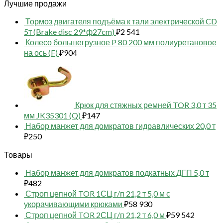
Лучшие продажи
Тормоз двигателя подъёма к тали электрической CD
5т (Brake disc 29*ф27cm)
₽
2 541
Колесо большегрузное P 80 200 мм полиуретановое
на ось (F)
₽
904
Крюк для стяжных ремней TOR 3,0 т 35
мм JK35301 (Q)
₽
147
Набор манжет для домкратов гидравлических 20,0 т
₽
250
Товары
Набор манжет для домкратов подкатных ДГП 5,0 т
₽
482
Строп цепной TOR 1СЦ г/п 21,2 т 5,0 м с
укорачивающими крюками
₽
58 930
Строп цепной TOR 2СЦ г/п 21,2 т 6,0 м
₽
59 542