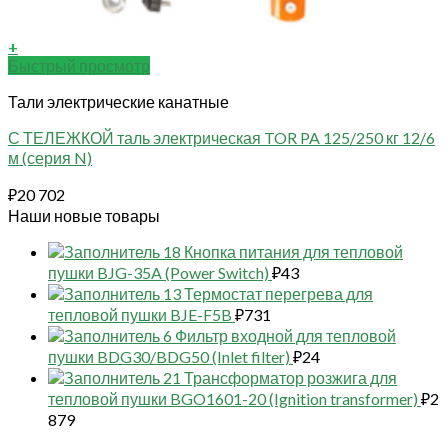
+
Быстрый просмотр
Тали электрические канатные
С ТЕЛЕЖКОЙ таль электрическая TOR PA 125/250 кг 12/6
м (серия N)
₽
20 702
Наши новые товары
18 Кнопка питания для тепловой
пушки BJG-35A (Power Switch)
₽
43
13 Термостат перегрева для
тепловой пушки BJE-F5B
₽
731
6 Фильтр входной для тепловой
пушки BDG30/BDG50 (Inlet filter)
₽
24
21 Трансформатор розжига для
тепловой пушки BGO1601-20 (Ignition transformer)
₽
2
879