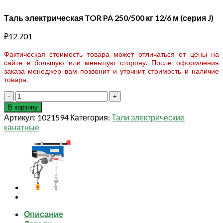
Таль электрическая TOR PA 250/500 кг 12/6 м (серия J)
₽
12 701
Фактическая стоимость товара может отличаться от цены на
сайте в большую или меньшую сторону. После оформления
заказа менеджер вам позвонит и уточнит стоимость и наличие
товара.
Количество
товара
В корзину
Таль
Артикул:
1021594
Категория:
Тали электрические
электрическая
канатные
TOR
PA
250/500
кг
12/6
м
(серия
J)
Описание