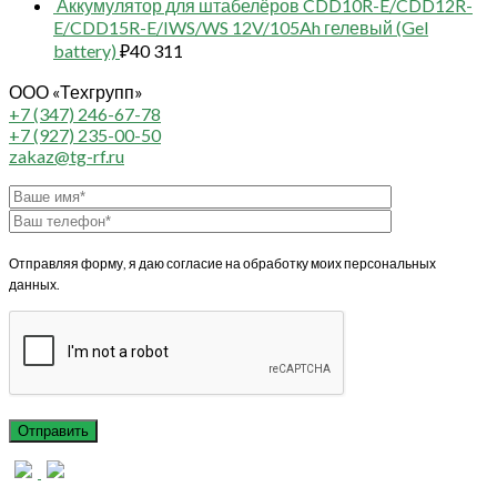
Аккумулятор для штабелёров CDD10R-E/CDD12R-
E/CDD15R-E/IWS/WS 12V/105Ah гелевый (Gel
battery)
₽
40 311
ООО «Техгрупп»
+7 (347) 246-67-78
+7 (927) 235-00-50
zakaz@tg-rf.ru
Отправляя форму, я даю согласие на обработку моих персональных
данных.