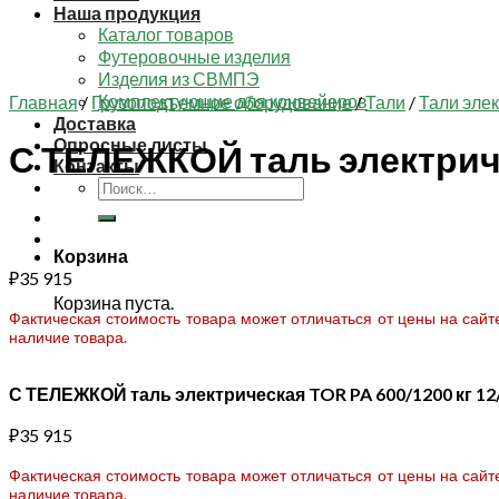
Наша продукция
Каталог товаров
Футеровочные изделия
Изделия из СВМПЭ
Комплектующие для конвейеров
Главная
/
Грузоподъемное оборудование
/
Тали
/
Тали эле
Доставка
Опросные листы
С ТЕЛЕЖКОЙ таль электричес
Контакты
Искать:
Корзина
₽
35 915
Корзина пуста.
Фактическая стоимость товара может отличаться от цены на сай
наличие товара.
С ТЕЛЕЖКОЙ таль электрическая TOR PA 600/1200 кг 12/
₽
35 915
Фактическая стоимость товара может отличаться от цены на сай
наличие товара.