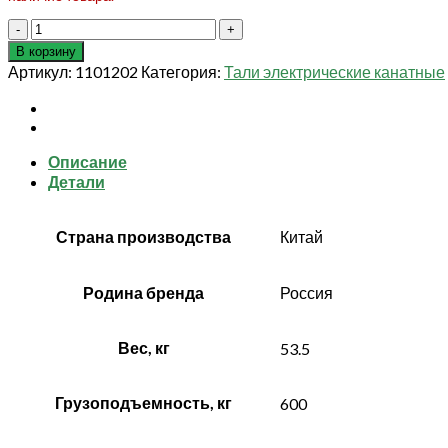
Количество
товара
В корзину
С
Артикул:
1101202
Категория:
Тали электрические канатные
ТЕЛЕЖКОЙ
таль
электрическая
TOR
Описание
PA
Детали
600/1200
кг
12/6
Страна производства
Китай
м
(серия
N)
Родина бренда
Россия
Вес, кг
53.5
Грузоподъемность, кг
600